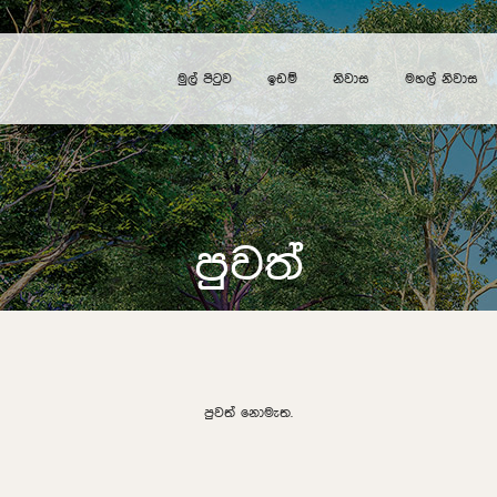
මුල් පිටුව
ඉඩම්
නිවාස
මහල් නිවාස
පුවත්
පුවත් නොමැත.