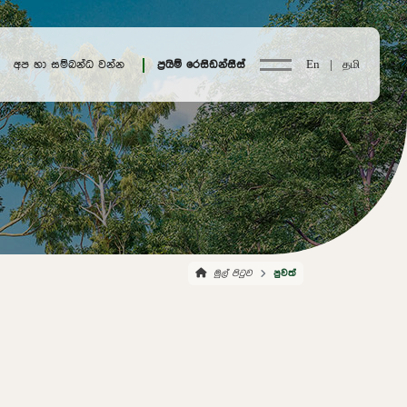
අප හා සම්බන්ධ වන්න
ප්‍රයිම් රෙසිඩන්සීස්
En |
தமி
මුල් පිටුව
පුවත්