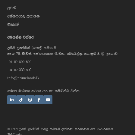
පුවත්
අන්තර්ජාල ප්‍රකාශන
බ්ලොග්
අමතන්න විස්තර
ප්‍රයිම් ලෑන්ඩ්ස් (පෞද්) සමාගම
AI Assistant
අංක 75, ඩී.එස්. සේනානායක මාවත,, බොරැල්ල, කොළඹ 8, ශ්‍රී ලංකාව,
+94 112 699 822
+94 112 030 890
Hi, I'm Prime Bee, Your AI
info@primelands.lk
Assistant!
Tap the Call button above to talk
with me, or simply type your
සමාජ මාධ්‍යය හරහා අප හා සම්බන්ධ වන්න:
message below and I'll be happy to
help.
© 2026 ප්‍රයිම් ලෑන්ඩ්ස්. සියලු හිමිකම් ඇවිරිණි. නිර්මාණය සහ සංවර්ධනය
TekGeeks