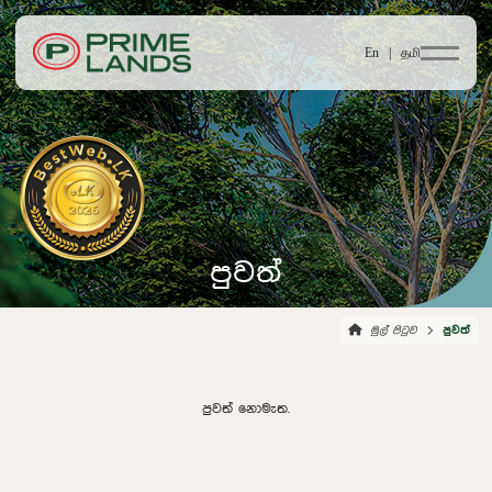
En |
தமி
පුවත්
මුල් පිටුව
පුවත්
පුවත් නොමැත.