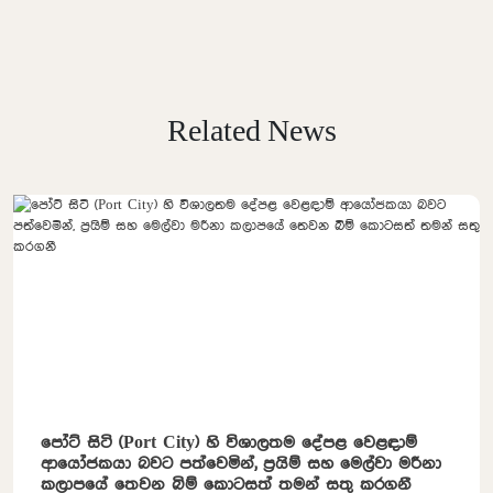
Related News
පෝට් සිටි (Port City) හි විශාලතම දේපළ වෙළඳාම්
ආයෝජකයා බවට පත්වෙමින්, ප්‍රයිම් සහ මෙල්වා මරීනා
කලාපයේ තෙවන බිම් කොටසත් තමන් සතු කරගනී