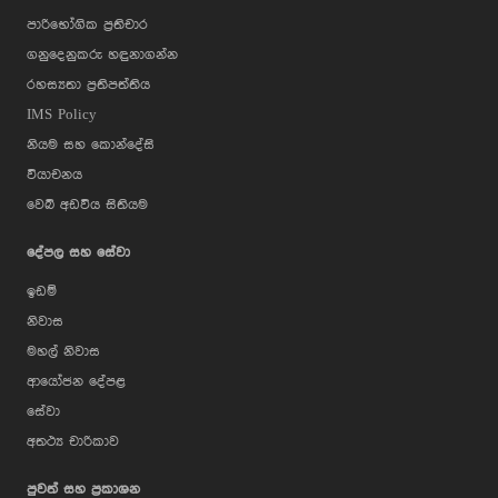
පාරිභෝගික ප්‍රතිචාර
ගනුදෙනුකරු හඳුනාගන්න
රහස්‍යතා ප්‍රතිපත්තිය
IMS Policy
නියම සහ කොන්දේසි
වියාචනය
වෙබ් අඩවිය සිතියම
දේපල සහ සේවා
ඉඩම්
නිවාස
මහල් නිවාස
ආයෝජන දේපළ
සේවා
අතථ්‍ය චාරිකාව
පුවත් සහ ප්‍රකාශන