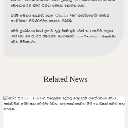
නිවෙස් සංකීර්ණය ඔස්සේ ඔබට ලැබෙනු ඇත. මෙහි ගත කරන සෑම
මොහොතක්ම ඔබට කිසිදා අමතක නොවනු ඇත.
ප්‍රයිම් සමූහය හඳුන්වා දෙන ‘C'est La Vie’ සුඛෝපභෝගී නිවෙස්
සංකීර්ණය, විශිෂ්ටත්වය සොයන ඔබටයි.
මෙම සුඛෝපභෝගෝ ප්‍රජාව තුළ ඔබේ ඉඩ වෙන් කර ගැනීම සඳහා,
0701 088 088 අංකය අමතන්න. නැතහොත්
https://www.primelands.lk/
වෙත පිවිසෙන්න.
Related News