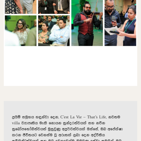
ප්‍රයිම් සමූහය හඳුන්වා දෙන, C'est La Vie – That’s Life, නවතම
villa ව්‍යාපෘතිය මැකී නොයන සුන්දරත්වයක් සහ නවීන
සුඛෝපභෝගීත්වයත් මුසුවුණු අපූර්වත්වයක් ඔස්සේ, ඔබ අපේක්ෂා
කරන ජීවිතයට වෙනස්ම වූ අරුතක් ලබා දෙන අද්විතීය