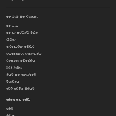
දැක්ම තවදුරටත් ශක්තිමත්
ජාලයක් වන මෙල්වා (Melwa) සමඟ අත්වැල්
ා ජීවන රටාවක් (marina
සහ ඉන් ඔබ්බට නූතන දේපළ වෙළඳාම් ක්ෂේ
 සිංගප්පූරුව සහ හොංකොං
සනිටුහන් කිරීමට සූදානම් වේ.මෙම සන්ධිස
තැබීමයි.
දක්වමින් ප්‍රයිම් සමූහයේ සම-සභාපතිනී ස
අප ගැන සහ Contact
මෙසේ ප්‍රකාශ කළාය, "ගෝලීය දේපළ වෙළඳාම් 
අප ගැන
සැමවිටම තීරණාත්මක සාධකය වී තිබෙන
කියන්නේ දකුණු ආසියාවේ වඩාත්ම අභිලාෂ
අප හා සම්බන්ධ වන්න
නගරය තුළ ඔබ සිටින්නේ කුමන ස්ථානයකද
රැකියා
මෙහි වඩාත්ම කීර්තිමත්, ඉහළම ඉල්ලුමක් 
එකතු වන සහ දුර්ලභම ලිපිනය නියෝජනය
පාරිභෝගික ප්‍රතිචාර
කලාපයයි (Marina Zone). අපගේ මෙම සුවිශේෂ
ගනුදෙනුකරු හඳුනාගන්න
කලාපයට, වෙරළ තීරයට සහ ඉන්දියන් සා
නේවාසික ව්‍යාපෘතිය වන බැවින්, එය උසස්
රහස්‍යතා ප්‍රතිපත්තිය
කල්පවත්නා වටිනාකමක් ලබාදෙන සැබවින්ම
IMS Policy
සහ ආයෝජන අවස්ථාවක් උදාකර දෙනවා."මෙම
නියම සහ කොන්දේසි
කටයුතු දැන් නිල වශයෙන් ආරම්භ කර ඇති
වඩාත්ම කැමතිම පරිශ්‍රයකින් තම නිවහන වෙ
වියාචනය
මෙල්වා පෝර්ට් සිටි ආයතනය බුද්ධිමත් ගැ
වෙබ් අඩවිය සිතියම
ආයෝජකයින්ට ආරාධනා කර සිටියි. ශ්‍රී ලං
වෙළඳාම් ක්ෂේත්‍රය කෙරෙහි ආයෝජකයින් ත
මෙම ව්‍යාපෘතිය මගින් මනාව පෙන්නුම් කරන
දේපල සහ සේවා
වෙළඳාම් ක්ෂේත්‍රය ජාත්‍යන්තරයට අපනයනය ක
ඉඩම්
දැක්ම තවදුරටත් ශක්තිමත් කරයි.
නිවාස