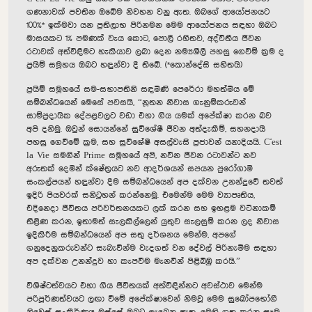
ගණනාවක් පවතින ඔබේම නිවහන වනු ඇත. ඔබගේ ආයෝජනයට
100%* ඉක්මවා යන ප්‍රතිලාභ පිරිනමන මෙම ආයෝජනය සඳහා ඔබට
මාසයකට 1% පමණක් වැය කොට, පොලී රහිතව, අද්විතීය ජීවන
රටාවක් අත්විඳීමට හැකියාව ලබා දෙන නම්‍යශීලී පහසු ගෙවීම් ක්‍රම ද
ප්‍රයිම් සමූහය ඔබට හඳුන්වා දී තිබේ. (*කොන්දේසි සහිතයි)
ප්‍රයිම් සමූහයේ සම-සභාපතිනි සඳමිණි පෙරේරා මහත්මිය මේ
සම්බන්ධයෙන් මෙසේ පවසයි, “නූතන නිවාස ගැනුම්කරුවන්
සාම්ප්‍රදායික දේපළවලට වඩා එහා ගිය යමක් අපේක්ෂා කරන බව
අපි දනිමු. ඔවුන් සොයන්නේ සුවිශේෂී ජීවන අත්දැකීම්, සහනදායී
පහසු ගෙවීමේ ක්‍රම, සහ සුවිශේෂී අසල්වැසි ප්‍රජාවන් යනාදියයි. C'est
la Vie සමගින් Prime සමූහයේ අපි, නවීන ජීවන රටාවන්ට නව
අරුතක් දෙමින් ක්ෂේත්‍රයට නව ආදර්ශයන් සපයන පුරෝගාමී
සංකල්පයන් හඳුන්වා දීම සම්බන්ධයෙන් අප දක්වන උනන්දුවේ තවත්
ඉදිරි පියවරක් සනිටුහන් කරන්නෙමු. එමෙන්ම මෙම ව්‍යාපෘතිය,
එදිනෙදා ජීවිතය පරිවර්තනයකට ලක් කරන සහ ඉහළම වටිනාකම්
තිළිණ කරන, ඉතාමත් සැලකිල්ලෙන් යුතුව සැලසුම් කරන ලද නිවාස
ඉදිකිරීම සම්බන්ධයෙන් අප සතු දර්ශනය මෙන්ම, අපගේ
ගනුදෙනුකරුවන්ට සැබැවින්ම වැදගත් වන දේවල් පිරිනැමීම සඳහා
අප දක්වන උනන්දුව හා කැපවීම මැනවින් පිළිබිඹු කරයි.”
විශිෂ්ටත්වයට එහා ගිය ජීවිතයක් අත්විඳින්නට අවස්ථාව මෙන්ම
පරිපූර්ණත්වයට ලඟා වීමේ අපේක්ෂාවෙන් නිමවූ මෙම සුඛෝපභෝගී