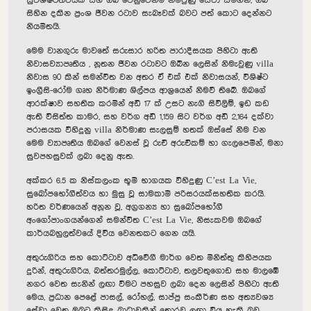
සුවිශිෂ්ටත්වයක් සහ ඔබ වෙනුවෙන්ම නිමවුණු සේවා සමගින්, ඔබ
සිහින දකින ප්‍රංශ ජීවන රටාව සැබෑවක් බවට පත් කොට දෙන්නට
නියමිතයි.
මෙම වානගුරු මාවතේ සරුසාර හරිත පාරාදීසයක පිහිටා ඇති
නිවාසව්‍යාපෘතිය , නූතන ජීවන රටාවට ඔබින ලෙසින් නිමැවුණු villa
නිවාස 90 කින් සමන්විත වන අතර ඒ එක් එක් නිවාසයන්, විශිෂ්ට
ඉංග්‍රීසි-රෝම ගෘහ නිර්මාණ ශිල්පය ආශ්‍රයෙන් නිමවී තිබේ. ඔබගේ
ආරක්ෂාව සහතික කරමින් අඩි 17 ක් උසට නැගි සිවිලිම්, ඉඩ කඩ
ඇති විසිත්ත කාමර, සහ වර්ග අඩි 1,159 සිට වර්ග අඩි 2,164 දක්වා
පරාසයක විහිදුනු villa නිර්මාණ සැලසුම් හතක් ඔස්සේ නිම වන
මෙම ව්‍යාපෘතිය ඔබගේ වෙනස් වූ රුචි අරුචිකම් හා ගැලපෙමින්, මනා
සුවපහසුවක් ලබා දෙනු ඇත.
අක්කර 6.5 ක නිස්කලංක භූමි භාගයක විහිදුණු C’est La Vie,
සුඛෝපභෝගීත්වය හා මුසු වූ සාමකාමී පරිසරයක්සහතික කරයි.
හරිත වර්ණයෙන් අනූන වූ, අග්‍රගන්‍ය හා සුඛෝපභෝගී
අංගෝපාංගයන්ගෙන් සමන්විත C’est La Vie, නිසැකවම ඔබගේ
කාර්යබහුලත්වයේ දිවිය වෙනතකට ගෙන යයි.
අතුරුගිරිය සහ කොට්ටාව අධිවේගී මාර්ග වෙත මිනිත්තු කිහිපයක
දුරින්, අතුරුගිරිය, බත්තරමුල්ල, කොට්ටාව, තලවතුගොඩ සහ මාලඹේ
නගර වෙත සැනින් ලඟා වීමට පහසුව ලබා දෙන ලෙසින් පිහිටා ඇති
මෙය, ප්‍රධාන පෙළේ පාසල්, රෝහල්, සාප්පු සංකීර්ණ සහ අත්‍යවශ්‍ය
සේවා වෙත ඔබට කිසිදු බාධාවකින් තොරව ලඟා විය හැකි බව