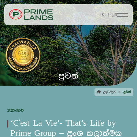
En |
தமி
පුවත්
මුල් පිටුව
පුවත්
2025-02-15
‘C'est La Vie’- That’s Life by
Prime Group – ප්‍රංශ කලාත්මක