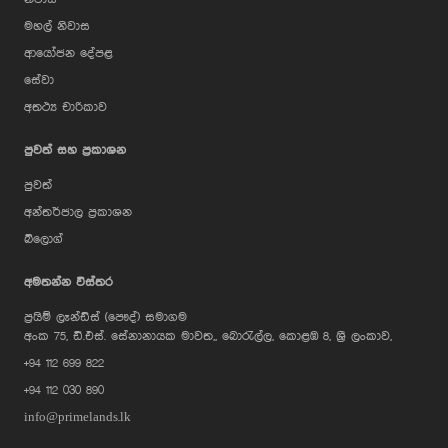
මහල් නිවාස
ආයෝජන දේපළ
සේවා
අතථ්‍ය චාරිකාව
පුවත් සහ ප්‍රකාශන
පුවත්
අන්තර්ජාල ප්‍රකාශන
බ්ලොග්
AI Assistant
අමතන්න විස්තර
ප්‍රයිම් ලෑන්ඩ්ස් (පෞද්) සමාගම
Hi, I'm Prime Bee, Your AI
අංක 75, ඩී.එස්. සේනානායක මාවත,, බොරැල්ල, කොළඹ 8, ශ්‍රී ලංකාව,
Assistant!
+94 112 699 822
Tap the Call button above to talk
with me, or simply type your
+94 112 030 890
message below and I'll be happy to
help.
info@primelands.lk