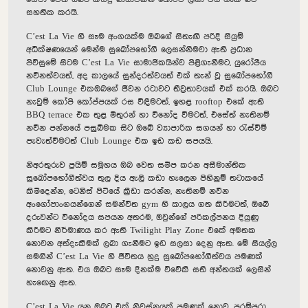
සහතික කරයි.
C’est La Vie හි සෑම අංගයක්ම ඔබගේ සිතැඟි පරිදි සියුම්
අධීක්ෂණයෙන් මෙන්ම සුඛෝපභෝගී ලෙසන්නිමවා ඇති ප්‍රධාන
පිවිසුමේ සිටම C’est La Vie සාමාජිකයින්ව පිළිගැනීමට, යුරෝපීය
නවීනත්වයත්, අද කාලයේ සුන්දරත්වයත් එක් තැන් වූ සුඛෝපභෝගී
Club Lounge එකඔබගේ ජීවන රටාවට තීව්‍රතාවයක් එක් කරයි. ඔබට
නැවුම් කෝපි කෝප්පයක් රස විඳීමටත්, ඉහළ rooftop එකේ ඇති
BBQ terrace එක තුළ මිතුරන් හා විනෝද වීමටත්, එසේත් නැතිනම්
නවීන පන්නයේ පසුබිමක සිට ඔබේ ව්‍යාපාරික සගයන් හා රැස්වීම්
පැවැත්වීමටත් Club Lounge එක ඉඩ කඩ සපයයි.
නිඅරතුරුව ප්‍රයිම් සමූහය ඔබ වෙත සමීප කරන අසීමාන්තික
සුඛෝපභෝගීත්වය තුල දිය ඇලි කඩා හැලෙන පිහිනුම් තටාකයේ
කිමිදෙන්න, ටෙනිස් පිටියේ ක්‍රීඩා කරන්න, නැතිනම් නවීන
අංගෝපාංගයන්ගෙන් සමන්විත gym හි කාලය ගත කිරීමටත්, ඔබේ
දරුවන්ට විනෝදය සපයන අතරම, ඔවුන්ගේ පරිකල්පනය දියුණු
කිරීමට නිර්මාණය කර ඇති Twilight Play Zone එකේ අමතක
නොවන අත්දැකීමක් ලබා ගැනීමට ඉඩ සලසා දෙනු ඇත. මේ සියල්ල
සමගින් C’est La Vie හි ජීවිතය හුදු සුඛෝපභෝගීත්වය පමණක්
නොවනු ඇත. එය ඔබට සෑම දිනක්ම විවේකී සති අන්තයක් ලෙසින්
හැඟෙනු ඇත.
C’est La Vie යනු ඔබට එක් නිවස්නයක් පමණක් නොව, පරම්පරා