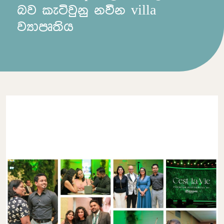
බව කැටිවුනු නවීන villa
ව්‍යාපෘතිය