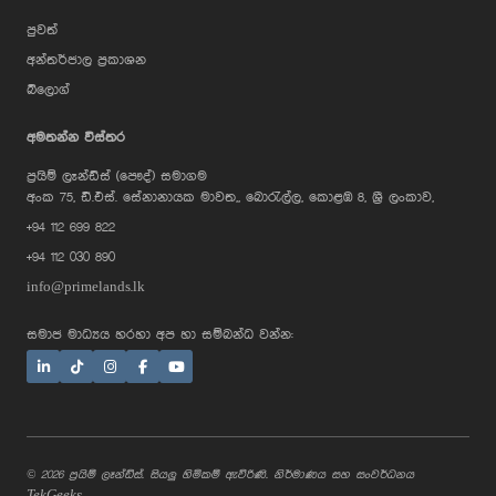
පුවත්
අන්තර්ජාල ප්‍රකාශන
බ්ලොග්
අමතන්න විස්තර
ප්‍රයිම් ලෑන්ඩ්ස් (පෞද්) සමාගම
AI Assistant
අංක 75, ඩී.එස්. සේනානායක මාවත,, බොරැල්ල, කොළඹ 8, ශ්‍රී ලංකාව,
+94 112 699 822
+94 112 030 890
Hi, I'm Prime Bee, Your AI
info@primelands.lk
Assistant!
Tap the Call button above to talk
with me, or simply type your
සමාජ මාධ්‍යය හරහා අප හා සම්බන්ධ වන්න:
message below and I'll be happy to
help.
© 2026 ප්‍රයිම් ලෑන්ඩ්ස්. සියලු හිමිකම් ඇවිරිණි. නිර්මාණය සහ සංවර්ධනය
TekGeeks