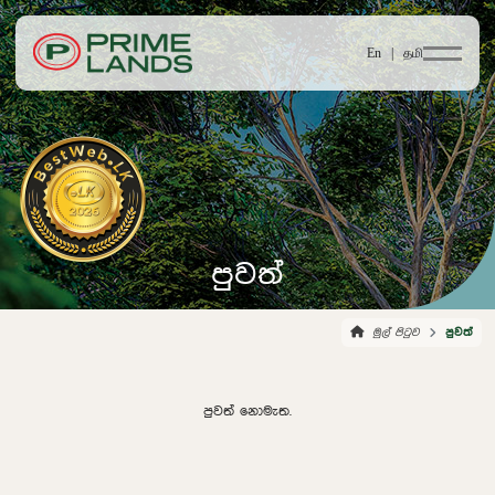
En |
தமி
පුවත්
මුල් පිටුව
පුවත්
පුවත් නොමැත.