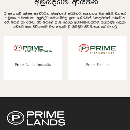
අනුබද්ධිත ආයතන
ශ්‍රී ලංකාවේ දේපළ සංවර්ධන ක්ෂේත්‍රයේ ප්‍රමුඛතම ආයතනය වන ප්‍රයිම් ව්‍යාපාර
සමුහය, සමගම හා අනුබද්ධ සමාගම්වල ඉතා ශක්තිමත් එකතුවකින් සමන්විත
වේ. ඔවුන් හා එක්ව, අපි ඔබගේ සෑම දේපල අවශ්‍යතාවයක්ම සපුරාලීම සඳහා
නවතම සහ වටිනාකම මත පදනම් වූ නිමවුම් නිර්මාණය කරන්නෙමු.
Prime Lands Australia
Prime Premier