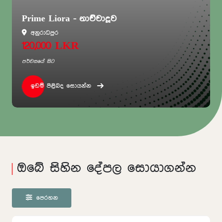
Prime Liora - නාච්චාදූව
අනුරාධපුර
120,000 LKR
පර්චසයේ සිට
ඉඩම් පිළිබද සොයන්න
ඔබේ සිහින දේපල සොයාගන්න
පෙරහන