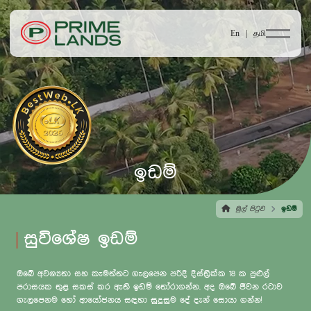
En |
தமி
ඉඩම්
මුල් පිටුව
ඉඩම්
සුවිශේෂ ඉඩම්
ඔබේ අවශ්‍යතා සහ කැමත්තට ගැලපෙන පරිදි දිස්ත්‍රික්ක 18 ක පුළුල්
පරාසයක තුළ සකස් කර ඇති ඉඩම් තෝරාගන්න. අද ඔබේ ජීවන රටාව
ගැලපෙනම හෝ ආයෝජනය සඳහා සුදුසුම දේ දැන් සොයා ගන්න!