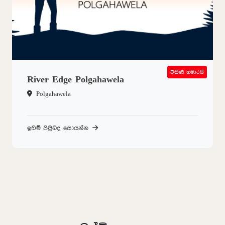
විකිණී හමාරයි
SOLD OUT
River Edge Polgahawela
Polgahawela
ඉඩම් පිළිබද සොයන්න