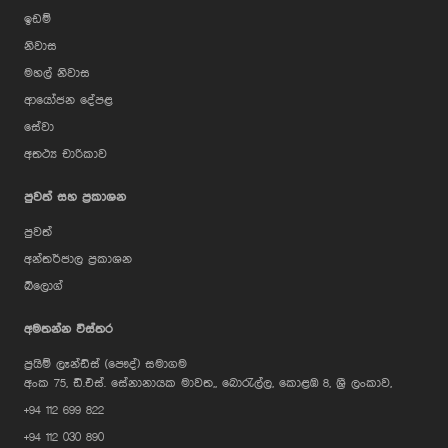
ඉඩම්
නිවාස
මහල් නිවාස
ආයෝජන දේපළ
සේවා
අතථ්‍ය චාරිකාව
පුවත් සහ ප්‍රකාශන
පුවත්
අන්තර්ජාල ප්‍රකාශන
බ්ලොග්
AI Assistant
අමතන්න විස්තර
ප්‍රයිම් ලෑන්ඩ්ස් (පෞද්) සමාගම
Hi, I'm Prime Bee, Your AI
අංක 75, ඩී.එස්. සේනානායක මාවත,, බොරැල්ල, කොළඹ 8, ශ්‍රී ලංකාව,
Assistant!
+94 112 699 822
Tap the Call button above to talk
with me, or simply type your
+94 112 030 890
message below and I'll be happy to