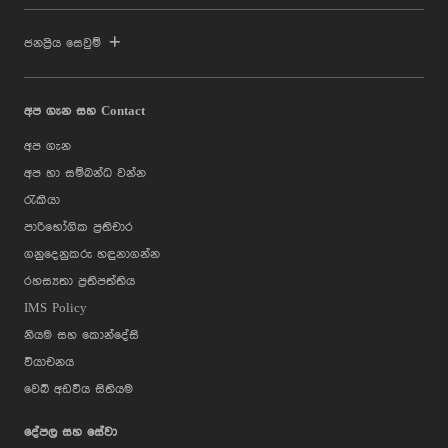
ජනප්‍රිය සෙවුම්
අප ගැන සහ Contact
අප ගැන
අප හා සම්බන්ධ වන්න
රැකියා
පාරිභෝගික ප්‍රතිචාර
ගනුදෙනුකරු හඳුනාගන්න
රහස්‍යතා ප්‍රතිපත්තිය
IMS Policy
නියම සහ කොන්දේසි
වියාචනය
වෙබ් අඩවිය සිතියම
දේපල සහ සේවා