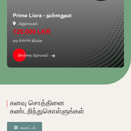
Prime Liora - நாச்சாதுவா
அனுராதபுரம்
120,000 LKR
ஒரு பேர்ச்சில் இருந்து
நிலத்தை ஆராயவும்
கனவு சொத்தினை
கண்டறிந்துகொள்ளுங்கள்
வடிகட்டல்