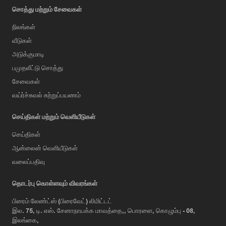
சொத்து மற்றும் சேவைகள்
நிலங்கள்
வீடுகள்
அடுக்குமாடி
பமுதலீட்டு சொத்து
சேவைகள்
வய்ர்ச்சுவல் சுற்றுப்பயணம்
செய்திகள் மற்றும் வெளியீடுகள்
செய்திகள்
ஆன்லைன் வெளியீடுகள்
வலைப்பதிவு
AI Assistant
தொடர்பு கொள்ளவும் விவரங்கள்
பிரைம் லேண்ட்ஸ் (பிரைவேட்) லிமிட்டட்
இல. 75, டி. எஸ். சேனாநாயக்க மாவத்தை,, பொரளை, கொழும்பு - 08,
Hi, I'm Prime Bee, Your AI
இலங்கை,