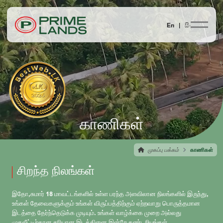
En |
සිං
காணிகள்
முகப்பு பக்கம்
காணிகள்
சிறந்த நிலங்கள்
இதோ,சுமார் 18 மாவட்டங்களில் உள்ள பரந்த அளவிலான நிலங்களில் இருந்து,
உங்கள் தேவைகளுக்கும் உங்கள் விருப்பத்திற்கும் ஏற்றவாறு பொருத்தமான
இடத்தை தேர்ந்தெடுக்க முடியும். உங்கள் வாழ்க்கை முறை அல்லது
முதலீட்டிற்கான சரியான இடத்தினை இன்றே கண்டறியுங்கள்.