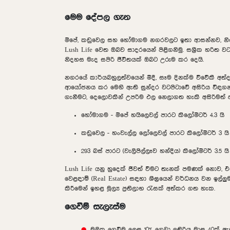
මෙම දේපල ගැන
මීපේ, කඩුවෙල සහ හෝමාගම නගරවලට ඉතා ආසන්නව, නිස්ක
Lush Life
වෙත ඔබව සාදරයෙන් පිළිගනිමු. සශ්‍රීක හරිත ව
නිදහස මැද සපිරි ජීවිතයක් ඔබට උරුම කර දෙයි.
නගරයේ කාර්යබහුලත්වයෙන් මිදී, සෑම දිනක්ම විවේකී අත
ආයෝජනය කර මෙහි ඇති සුන්දර වටපිටාවේ අසිරිය විඳගන්
ගැනීමට, දෙලොවකින් උපරිම ඵල නෙලාගත හැකි අසිරිමත් 
හෝමාගම - මීපේ හයිලෙවල් පාරට කිලෝමීටර් 4.3 යි
කඩුවෙල - හංවැල්ල ලෝලෙවල් පාරට කිලෝමීටර් 3 යි
293 බස් පාරට (වැලිපිල්ලෑව හන්දිය) කිලෝමීටර් 3.5 යි
Lush Life යනු හුදෙක් ජීවත් වීමට තැනක් පමණක් නොව, එ
වෙළඳාම් (Real Estate) සඳහා ශීඝ්‍රයෙන් වර්ධනය වන ඉල්
කිරීමෙන් ඉහළ මූල්‍ය ප්‍රතිලාභ රැසක් අත්කර ගත හැක.
ගෙවීම් සැලැස්ම
මුලික ගෙවීම ලෙස 10% ගෙවා ඉතිරිය මාස 40ක් 