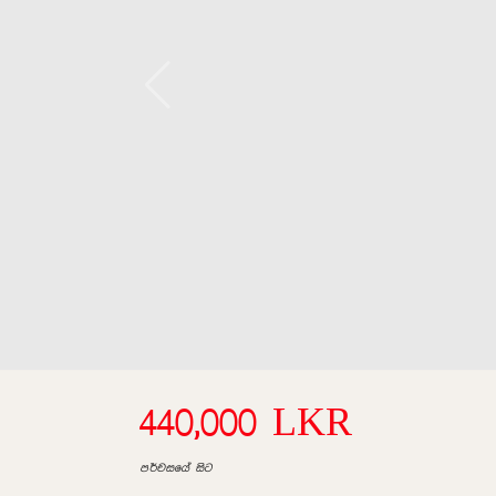
440,000 LKR
පර්චසයේ සිට