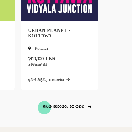
ANET -
FRUITS BURY - ආටිගල
ආටිගල
R
400,000 LKR
පර්චසයේ සිට
ොයන්න
ඉඩම් පිළිබද සොයන්න
තවත් තොරතුරු සොයන්න