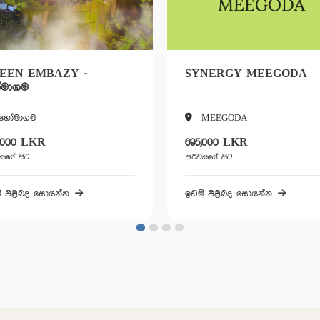
SYNERGY MEEGODA
URBAN PL
KOTTAWA
MEEGODA
Kottawa
695,000 LKR
1,840,000 LK
පර්චසයේ සිට
පර්චසයේ සිට
ඉඩම් පිළිබද සොයන්න
ඉඩම් පිළිබද ස