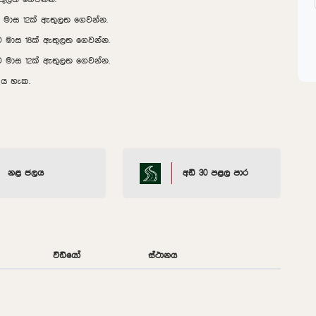
ව මාස 12ක් ඇතුලත ගෙවන්න.
ව මාස 18ක් ඇතුලත ගෙවන්න.
ව මාස 12ක් ඇතුලත ගෙවන්න.
ිය හැක.
නළ ජලය
අඩි 30 පළල පාර
වීඩියෝ
ස්ථානය