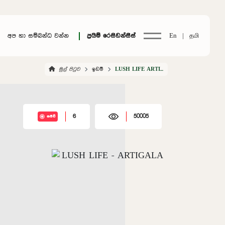
අප හා සම්බන්ධ වන්න
ප්‍රයිම් රෙසිඩන්සීස්
En |
தமி
මුල් පිටුව
ඉඩම්
LUSH LIFE ARTIGALA
6
50005
සජීවී