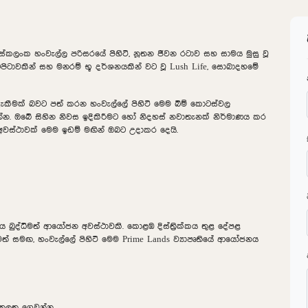
ලංක හංවැල්ල පරිසරයේ පිහිටි, නූතන ජීවන රටාව සහ සාමය මුසු වූ
ටපිටාවකින් සහ මනරම් භූ දර්ශනයකින් වට වූ Lush Life, සොබාදහමේ
්දැකීමක් බවට පත් කරන හංවැල්ලේ පිහිටි මෙම බිම් කොටස්වල
න. ඔබේ සිහින නිවස ඉදිකිරීමට හෝ නිදහස් නවාතැනක් නිර්මාණය කර
අවස්ථාවක් මෙම ඉඩම් මඟින් ඔබට උදාකර දෙයි.
ය බුද්ධිමත් ආයෝජන අවස්ථාවකි. කොළඹ දිස්ත්‍රික්කය තුළ දේපළ
ලුමත් සමඟ, හංවැල්ලේ පිහිටි මෙම Prime Lands ව්‍යාපෘතියේ ආයෝජනය
ඇතුලත ගෙවන්න.