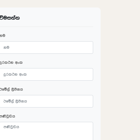
විමසන්න
නම
දුරකථන අංක
ඊමේල් ලිපිනය
පණිවුඩය