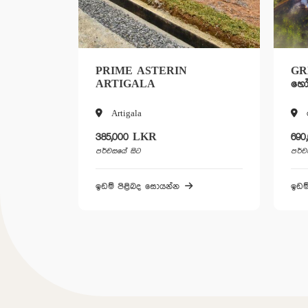
E ASTERIN
GREEN EMBAZY -
GALA
හෝමාගම
gala
හෝමාගම
00 LKR
690,000 LKR
සිට
පර්චසයේ සිට
ළිබද සොයන්න
ඉඩම් පිළිබද සොයන්න