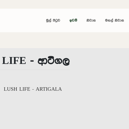
මුල් පිටුව
ඉඩම්
නිවාස
මහල් නිවාස
LIFE - ආටිගල