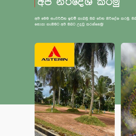
අපි නිර්දේශ කරමු
අපි මෙම සංවර්ධිත ඉඩම් කැබලි ඔබ වෙත නිර්දේශ කරමු.
සොයා ගැනීමට අපි ඔබට උදවු කරන්නෙමු!