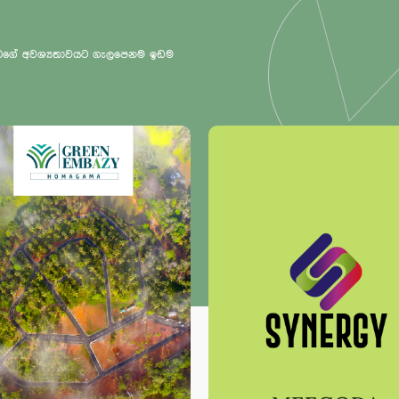
 ඔබගේ අවශ්‍යතාවයට ගැලපෙනම ඉඩම