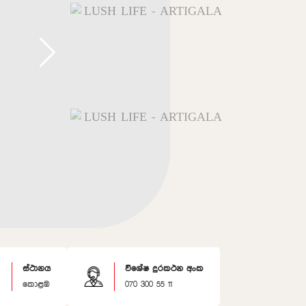
ස්ථානය
විශේෂ දුරකථන අංක
කොළඹ
070 300 55 11