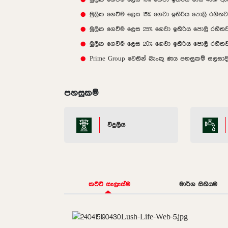
මුලික ගෙවීම ලෙස 15% ගෙවා ඉතිරිය පොලි රහිත
මුලික ගෙවීම ලෙස 25% ගෙවා ඉතිරිය පොලි රහිත
මුලික ගෙවීම ලෙස 20% ගෙවා ඉතිරිය පොලි රහිත
Prime Group වෙතින් බැංකු ණය පහසුකම් සලසාද
පහසුකම්
විදුලිය
කට්ටි සැලැස්ම
මාර්ග සිතියම