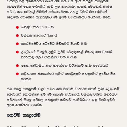
වත්තල යනු අගනගරයට සමීප වීම සහ එහි ඇති සියලුම පහසුකම්
හේතුවෙන් ඉහළ ඉල්ලුමක් ඇති උප නගරයකි. පාසල්, අවන්හල්, සාප්පු
සවාරි සහ රෝහල් තිබීමත් ගමනාගමනය පහසු වීමත් නිසා ඔබගේ
දෛනික අවශ්‍යතා සපුරාලීමට මේ ඉඩම් ව්‍යාපෲතියට හැකියාව තිබේ.
මීගමුව පාරට 150m යි
වත්තල නගරයට 1km යි
කෙරවලපිටිය අධිවේගී පිවිසුමට විනාඩි 5 යි
ප්‍රදේශයේ සියලුම ප්‍රමුඛ සුපිරි වෙළඳසැල්, බැංකු සහ රජයේ
කාර්යාල වලට ආසන්නව පිහිටා ඇත
ඉහළ නේවාසික සහ ආයෝජන වටිනාකම් ඇති ප්‍රදේශයකි
කටුනායක ජාත්‍යන්තර ගුවන් තොටුපළට පහසුවෙන් ප්‍රවේශ විය
හැකිය
ඔබ සියලු පහසුකම් වලට සමීප සහ විවේකී වාතාවරණයක් ලබා දෙන බිම්
කොටසක් සොයන්නේ නම් මේ සුදුසුම ස්ථානයයි. වත්තල වානිජ නගරයට
සමීපයෙන් සියලු යටිතල පහසුකම් සහිතව සංවර්ධනය කළ ඔබේ ඉඩම
අදම වෙන්කරවා ගන්න
ගෙවීම් සැලැස්ම