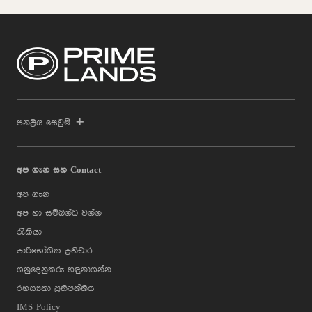
ජනප්‍රිය සෙවුම්
අප ගැන සහ Contact
අප ගැන
අප හා සම්බන්ධ වන්න
රැකියා
පාරිභෝගික ප්‍රතිචාර
ගනුදෙනුකරු හඳුනාගන්න
රහස්‍යතා ප්‍රතිපත්තිය
IMS Policy