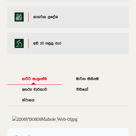
නාගරික ප්‍රදේශ
අඩි 20 පළල පාර
කට්ටි සැලැස්ම
මාර්ග සිතියම
අතථ්‍ය චාරිකාව
වීඩියෝ
ස්ථානය