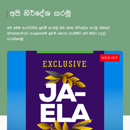
අපි නිර්දේශ කරමු
අපි මෙම සංවර්ධිත ඉඩම් කැබලි ඔබ වෙත නිර්දේශ කරමු. ඔබගේ
අවශ්‍යතාවයට ගැලපෙනම ඉඩම සොයා ගැනීමට අපි ඔබට උදවු
කරන්නෙමු!
SOLD OUT