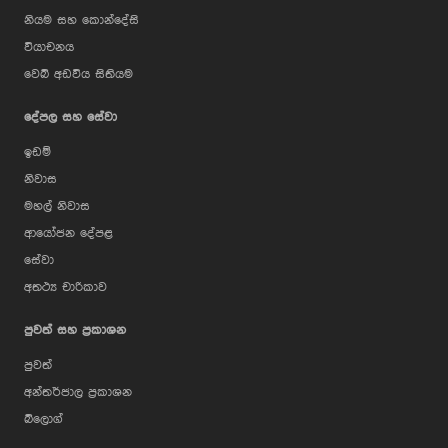
නියම සහ කොන්දේසි
වියාචනය
වෙබ් අඩවිය සිතියම
දේපල සහ සේවා
ඉඩම්
නිවාස
මහල් නිවාස
ආයෝජන දේපළ
සේවා
අතථ්‍ය චාරිකාව
පුවත් සහ ප්‍රකාශන
පුවත්
අන්තර්ජාල ප්‍රකාශන
බ්ලොග්
AI Assistant