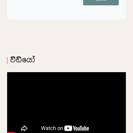
වීඩියෝ