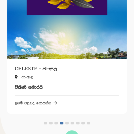
CELESTE - ජා-ඇල
ජා-ඇල
විකිණී හමාරයි
ඉඩම් පිළිබද සොයන්න