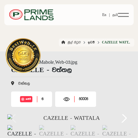
En |
தமி
මුල් පිටුව
ඉඩම්
CAZELLE WATTALA
CAZELLE - වත්තල
වත්තල
6
50005
සජීවී