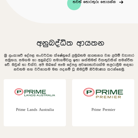
තවත් තොරතුරු සොයන්න
අනුබද්ධිත ආයතන
ශ්‍රී ලංකාවේ දේපළ සංවර්ධන ක්ෂේත්‍රයේ ප්‍රමුඛතම ආයතනය වන ප්‍රයිම් ව්‍යාපාර
සමුහය, සමගම හා අනුබද්ධ සමාගම්වල ඉතා ශක්තිමත් එකතුවකින් සමන්විත
වේ. ඔවුන් හා එක්ව, අපි ඔබගේ සෑම දේපල අවශ්‍යතාවයක්ම සපුරාලීම සඳහා
නවතම සහ වටිනාකම මත පදනම් වූ නිමවුම් නිර්මාණය කරන්නෙමු.
Prime Lands Australia
Prime Premier