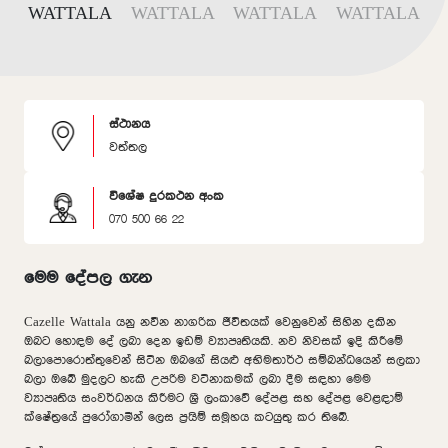
ස්ථානය
වත්තල
විශේෂ දුරකථන අංක
070 500 66 22
මෙම දේපල ගැන
Cazelle Wattala යනු නවීන නාගරික ජීවිතයක් වෙනුවෙන් සිහින දකින
ඔබට හොඳම දේ ලබා දෙන ඉඩම් ව්‍යාපෘතියකි. නව නිවසක් ඉදි කිරීමේ
බලාපොරොත්තුවෙන් සිටින ඔබගේ සියළු අභිමතාර්ථ සම්බන්ධයෙන් සලකා
බලා ඔබේ මුදලට හැකි උපරිම වටිනාකමක් ලබා දීම සඳහා මෙම
ව්‍යාපෘතිය සංවර්ධනය කිරීමට ශ්‍රී ලංකාවේ දේපළ සහ දේපළ වෙළඳාම්
ක්ෂේත්‍රයේ පුරෝගාමීන් ලෙස ප්‍රයිම් සමූහය කටයුතු කර තිබේ.