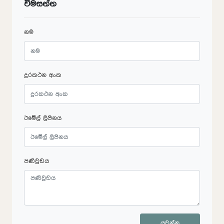
විමසන්න
නම
දුරකථන අංක
ඊමේල් ලිපිනය
පණිවුඩය
යවන්න