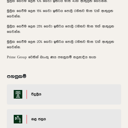
මුලික ගෙවීම ලෙස 10% ගෙවා ඉතිරිය මාස 40ක් ඇතුලත ගෙවන්න.
මුලික ගෙවීම ලෙස 15% ගෙවා ඉතිරිය පොලි රහිතව මාස 12ක් ඇතුලත
ගෙවන්න.
මුලික ගෙවීම ලෙස 25% ගෙවා ඉතිරිය පොලි රහිතව මාස 18ක් ඇතුලත
ගෙවන්න.
මුලික ගෙවීම ලෙස 20% ගෙවා ඉතිරිය පොලි රහිතව මාස 12ක් ඇතුලත
ගෙවන්න.
Prime Group වෙතින් බැංකු ණය පහසුකම් සලසාදිය හැක
පහසුකම්
විදුලිය
නළ ජලය