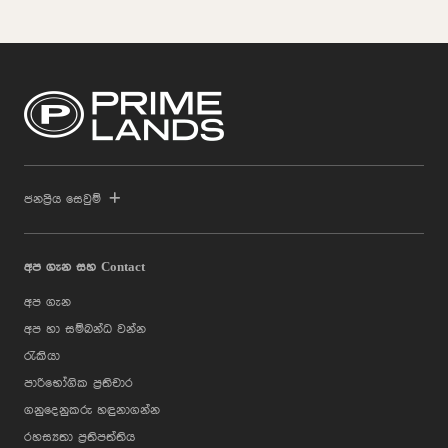
ජනප්‍රිය සෙවුම්
අප ගැන සහ Contact
අප ගැන
අප හා සම්බන්ධ වන්න
රැකියා
පාරිභෝගික ප්‍රතිචාර
ගනුදෙනුකරු හඳුනාගන්න
රහස්‍යතා ප්‍රතිපත්තිය