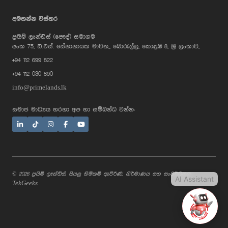
AI Assistant
අමතන්න විස්තර
ප්‍රයිම් ලෑන්ඩ්ස් (පෞද්) සමාගම
Hi, I'm Prime Bee, Your AI
අංක 75, ඩී.එස්. සේනානායක මාවත,, බොරැල්ල, කොළඹ 8, ශ්‍රී ලංකාව,
Assistant!
+94 112 699 822
Tap the Call button above to talk
with me, or simply type your
+94 112 030 890
message below and I'll be happy to
help.
info@primelands.lk
සමාජ මාධ්‍යය හරහා අප හා සම්බන්ධ වන්න:
© 2026 ප්‍රයිම් ලෑන්ඩ්ස්. සියලු හිමිකම් ඇවිරිණි. නිර්මාණය සහ සංවර්ධනය
AI Assistant
TekGeeks