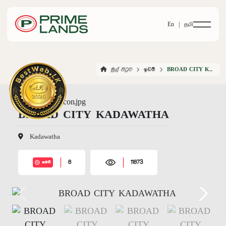
En |
தமி
මුල් පිටුව
ඉඩම්
BROAD CITY KADAWATHA
BROAD CITY KADAWATHA
Kadawatha
8
11873
සජීවී