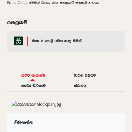
Prime Group වෙතින් බැංකු ණය පහසුකම් සලසාදිය හැක
පහසුකම්
මාස 18 පොළී රහිත කාල සීමාව
කට්ටි සැලැස්ම
මාර්ග සිතියම
අතථ්‍ය චාරිකාව
ස්ථානය
විමසන්න