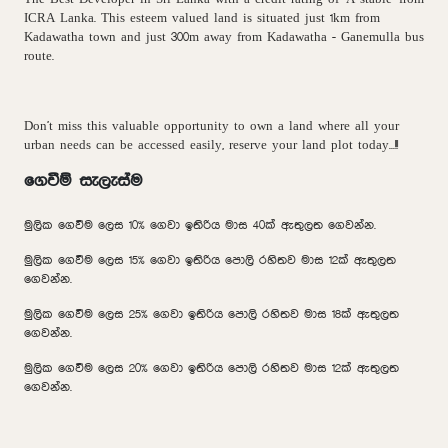
ICRA Lanka. This esteem valued land is situated just 1km from
Kadawatha town and just 300m away from Kadawatha - Ganemulla bus
route.
Don't miss this valuable opportunity to own a land where all your
urban needs can be accessed easily, reserve your land plot today...!!!
ගෙවීම් සැලැස්ම
මුලික ගෙවීම ලෙස 10% ගෙවා ඉතිරිය මාස 40ක් ඇතුලත ගෙවන්න.
මුලික ගෙවීම ලෙස 15% ගෙවා ඉතිරිය පොලි රහිතව මාස 12ක් ඇතුලත
ගෙවන්න.
මුලික ගෙවීම ලෙස 25% ගෙවා ඉතිරිය පොලි රහිතව මාස 18ක් ඇතුලත
ගෙවන්න.
මුලික ගෙවීම ලෙස 20% ගෙවා ඉතිරිය පොලි රහිතව මාස 12ක් ඇතුලත
ගෙවන්න.