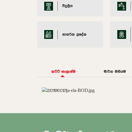
විදුලිය
නාගරික ප්‍රදේශ
කට්ටි සැලැස්ම
මාර්ග සිතියම