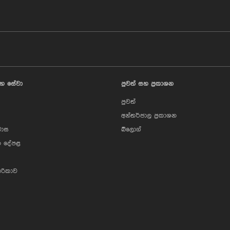
හ සේවා
පුවත් සහ ප්‍රකාශන
පුවත්
අන්තර්ජාල ප්‍රකාශන
වාස
බ්ලොග්
 දේපළ
ාරිකාව