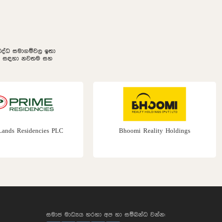
නුබද්ධ සමාගම්වල ඉතා
ලීම සඳහා නවතම සහ
Lands Residencies PLC
Bhoomi Reality Holdings
සමාජ මාධ්‍යය හරහා අප හා සම්බන්ධ වන්න: