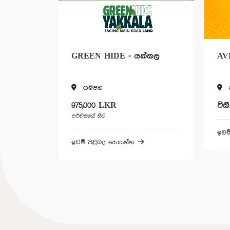
්පහ
GREEN HIDE - යක්කල
AV
ගම්පහ
975,000 LKR
වික
පර්චසයේ සිට
ඉඩම
ඉඩම් පිළිබද සොයන්න