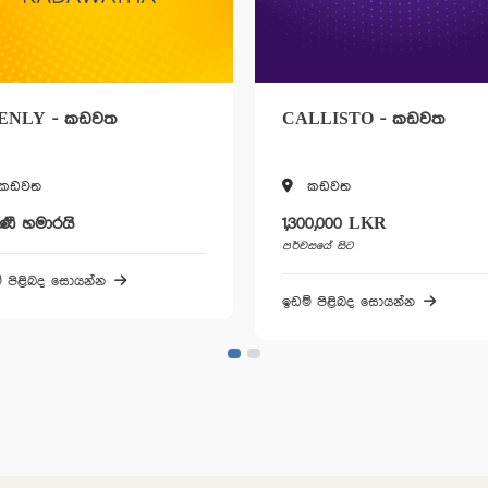
ENLY - කඩවත
CALLISTO - කඩවත
කඩවත
කඩවත
ිණී හමාරයි
1,300,000 LKR
පර්චසයේ සිට
් පිළිබද සොයන්න
ඉඩම් පිළිබද සොයන්න