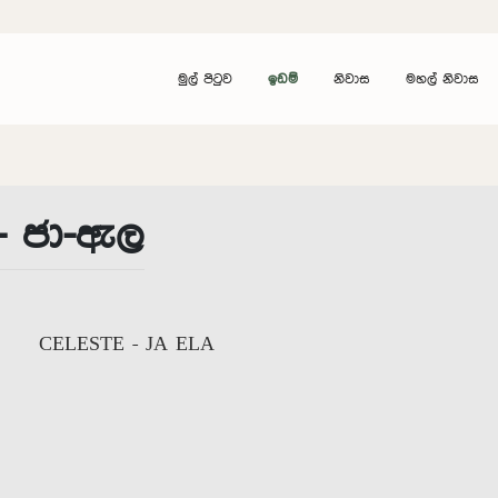
මුල් පිටුව
ඉඩම්
නිවාස
මහල් නිවාස
- ජා-ඇල