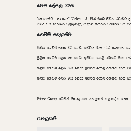
මෙම දේපල ගැන
"සෙලෙස්ට් - ජා-ඇල" (Celeste, Ja-Ela) ඔබේ ජීවන රටාව
266/1 බස් මාර්ගයට මුහුණලා, කඳාන නගරයට විනාඩි 5ක දුර
ගෙවීම් සැලැස්ම
මුලික ගෙවීම ලෙස 10% ගෙවා ඉතිරිය මාස 40ක් ඇතුලත ගෙ
මුලික ගෙවීම ලෙස 15% ගෙවා ඉතිරිය පොලි රහිතව මාස 12
මුලික ගෙවීම ලෙස 25% ගෙවා ඉතිරිය පොලි රහිතව මාස 1
මුලික ගෙවීම ලෙස 20% ගෙවා ඉතිරිය පොලි රහිතව මාස 1
Prime Group වෙතින් බැංකු ණය පහසුකම් සලසාදිය හැක
පහසුකම්