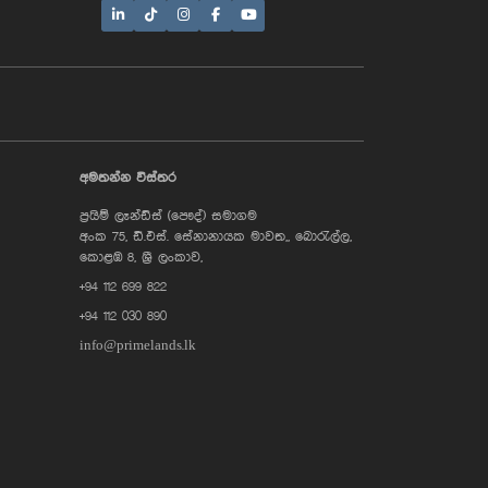
AI Assistant
අමතන්න විස්තර
ප්‍රයිම් ලෑන්ඩ්ස් (පෞද්) සමාගම
Hi, I'm Prime Bee, Your AI
අංක 75, ඩී.එස්. සේනානායක මාවත,, බොරැල්ල,
Assistant!
Tap the Call button above to talk
කොළඹ 8, ශ්‍රී ලංකාව,
with me, or simply type your
+94 112 699 822
message below and I'll be happy to
help.
+94 112 030 890
info@primelands.lk