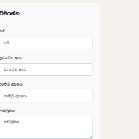
විමසන්න
නම
දුරකථන අංක
ඊමේල් ලිපිනය
පණිවුඩය