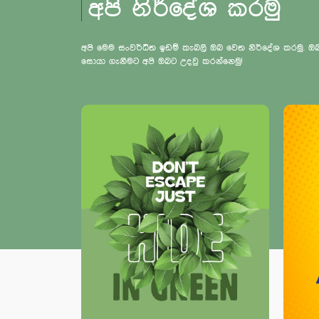
අපි නිර්දේශ කරමු
අපි මෙම සංවර්ධිත ඉඩම් කැබලි ඔබ වෙත නිර්දේශ කරමු.
සොයා ගැනීමට අපි ඔබට උදවු කරන්නෙමු!