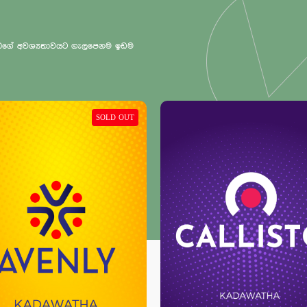
 ඔබගේ අවශ්‍යතාවයට ගැලපෙනම ඉඩම
SOLD OUT