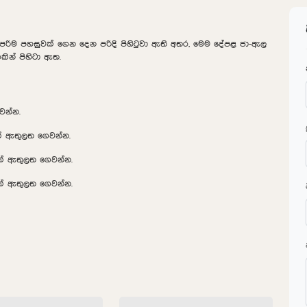
ට උපරිම පහසුවක් ගෙන දෙන පරිදි පිහිටුවා ඇති අතර, මෙම දේපළ ජා-ඇල
කින් පිහිටා ඇත.
වන්න.
ක් ඇතුලත ගෙවන්න.
8ක් ඇතුලත ගෙවන්න.
2ක් ඇතුලත ගෙවන්න.