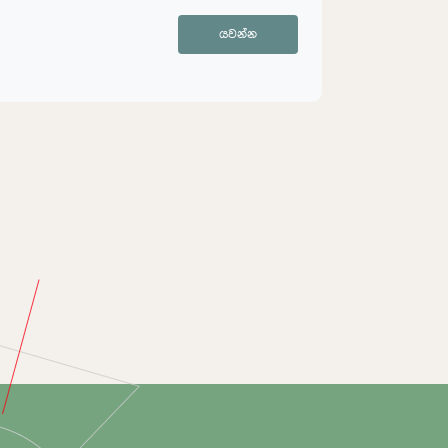
යවන්න