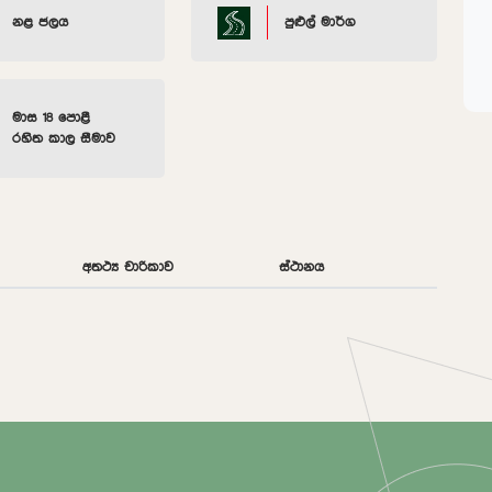
නළ ජලය
පුළුල් මාර්ග
මාස 18 පොළී
රහිත කාල සීමාව
අතථ්‍ය චාරිකාව
ස්ථානය