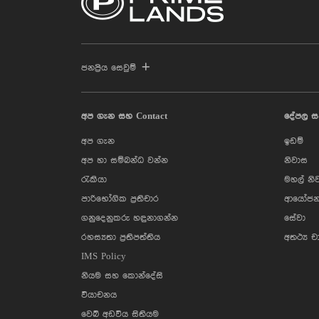
ජනප්‍රිය සෙවුම්
අප ගැන සහ Contact
දේපල ස
අප ගැන
ඉඩම්
අප හා සම්බන්ධ වන්න
නිවාස
රැකියා
මහල් නි
පාරිභෝගික ප්‍රතිචාර
ආයෝජන
ගනුදෙනුකරු හඳුනාගන්න
සේවා
රහස්‍යතා ප්‍රතිපත්තිය
අතථ්‍ය ච
IMS Policy
නියම සහ කොන්දේසි
වියාචනය
වෙබ් අඩවිය සිතියම