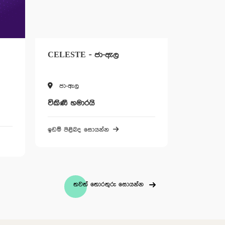
CELESTE - ජා-ඇල
AVERY - 
ජා-ඇල
වැලිහිඳ
විකිණී හමාරයි
77,500 L
පර්චසයේ සිට
ඉඩම් පිළිබද සොයන්න
ඉඩම් පිළිබ
තවත් තොරතුරු සොයන්න