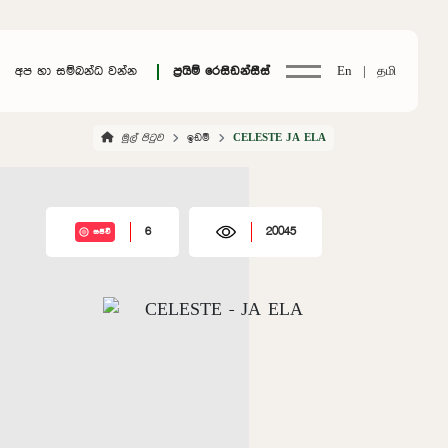
අප හා සම්බන්ධ වන්න
ප්‍රයිම් රෙසිඩන්සීස්
En |
தமி
මුල් පිටුව
ඉඩම්
CELESTE JA ELA
6
20045
සජීවී