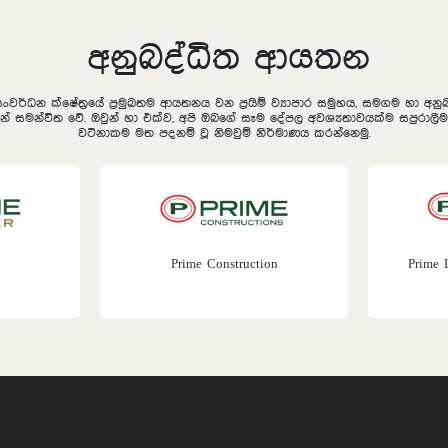
අනුබද්ධිත ආයතන
සංවර්ධන ක්ෂේත්‍රයේ ප්‍රමුඛතම ආයතනය වන ප්‍රයිම් ව්‍යාපාර සමුහය, සමගම හා අ
ින් සමන්විත වේ. ඔවුන් හා එක්ව, අපි ඔබගේ සෑම දේපල අවශ්‍යතාවයක්ම සපුරා
වටිනාකම මත පදනම් වූ නිමවුම් නිර්මාණය කරන්නෙමු.
Prime Construction
Prime 