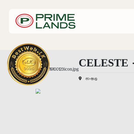
CELESTE 
ජා-ඇල