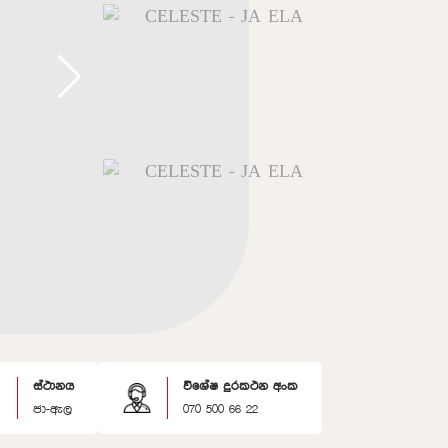
ස්ථානය
විශේෂ දුරකථන අංක
ජා-ඇල
070 500 66 22