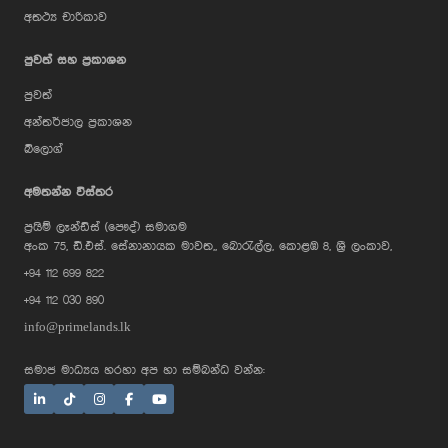
අතථ්‍ය චාරිකාව
පුවත් සහ ප්‍රකාශන
පුවත්
අන්තර්ජාල ප්‍රකාශන
බ්ලොග්
AI Assistant
අමතන්න විස්තර
ප්‍රයිම් ලෑන්ඩ්ස් (පෞද්) සමාගම
Hi, I'm Prime Bee, Your AI
අංක 75, ඩී.එස්. සේනානායක මාවත,, බොරැල්ල, කොළඹ 8, ශ්‍රී ලංකාව,
Assistant!
+94 112 699 822
Tap the Call button above to talk
with me, or simply type your
+94 112 030 890
message below and I'll be happy to
help.
info@primelands.lk
සමාජ මාධ්‍යය හරහා අප හා සම්බන්ධ වන්න: