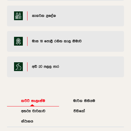
නාගරික ප්‍රදේශ
මාස 18 පොළී රහිත කාල සීමාව
අඩි 20 පළල පාර
කට්ටි සැලැස්ම
මාර්ග සිතියම
අතථ්‍ය චාරිකාව
වීඩියෝ
ස්ථානය