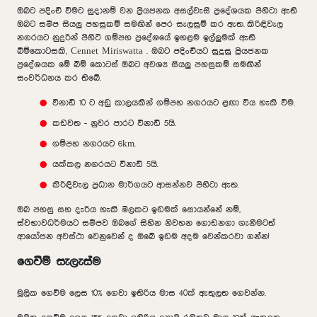
ඔබට පදිංචි වීමට සුදානම් වන ප්‍රියජනක අසල්වැසි ප්‍රදේශයක පිහිටා ඇති
ඔබට සමීප සියලු පහසුකම් සමඟින් පෙර සැලසුම් කර ඇත.
කිරිඳිවැල
නගරයට නුදුරින් පිහිටි ගම්පහ ප්‍රදේශයේ ඉහළම ඉල්ලුමක් ඇති
බිම්කොටසකි, Cennet Miriswatta . ඔබට පදිංචියට සුදුසු ප්‍රියජනක
ප්‍රදේශයක මේ බිම් කොටස් ඔබට අවශ්‍ය සියලු පහසුකම් සමඟින්
සංවර්ධනය කර තිබේ.
විනාඩි 10 ට අඩු කාලයකින් ගම්පහ නගරයට ළඟා විය හැකි වීම.
කඩවත - නුවර පාරට විනාඩි 5යි.
ගම්පහ නගරයට 6km.
යක්කල නගරයට විනාඩි 5යි.
කිරිඳිවැල ප්‍රධාන මාර්ගයට ආසන්නව පිහිටා ඇත.
ඔබ පහසු සහ දැරිය හැකි මිලකට ඉඩමක් සොයන්නේ නම්,
ස්වභාවධර්මයට සමීපව ඔබගේ සිහින නිවහන ගොඩනගා ගැනීමටත්
ආයෝජන අවස්ථා වෙනුවෙන් ද ඔබේ ඉඩම අදම වෙන්කරවා ගන්න!
ගෙවීම් සැලැස්ම
මුලික ගෙවීම ලෙස 10% ගෙවා ඉතිරිය මාස 40ක් ඇතුලත ගෙවන්න.