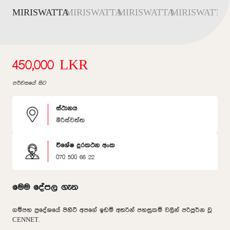
450,000 LKR
පර්චසයේ සිට
ස්ථානය
මිරිස්වත්ත
විශේෂ දුරකථන අංක
070 500 66 22
මෙම දේපල ගැන
ගම්පහ ප්‍රදේශයේ පිහිටි අපගේ ඉඩම් අතරින් පහසුකම් වලින් පරිපූර්න වූ
CENNET.