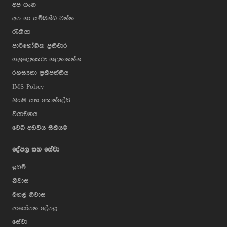
අප ගැන
අප හා සම්බන්ධ වන්න
රැකියා
පාරිභෝගික ප්‍රතිචාර
ගනුදෙනුකරු හඳුනාගන්න
රහස්‍යතා ප්‍රතිපත්තිය
IMS Policy
නියම සහ කොන්දේසි
වියාචනය
වෙබ් අඩවිය සිතියම
දේපල සහ සේවා
ඉඩම්
නිවාස
මහල් නිවාස
ආයෝජන දේපළ
සේවා