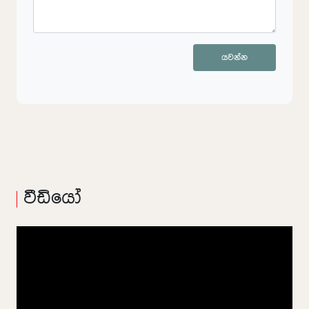
යවන්න
වීඩියෝ