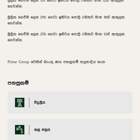
මුලික ගෙවීම ලෙස 15% ගෙවා ඉතිරිය පොලි රහිතව මාස 12ක් ඇතුලත
ගෙවන්න.
මුලික ගෙවීම ලෙස 25% ගෙවා ඉතිරිය පොලි රහිතව මාස 18ක් ඇතුලත
ගෙවන්න.
මුලික ගෙවීම ලෙස 20% ගෙවා ඉතිරිය පොලි රහිතව මාස 12ක් ඇතුලත
ගෙවන්න.
Prime Group වෙතින් බැංකු ණය පහසුකම් සලසාදිය හැක
පහසුකම්
විදුලිය
නළ ජලය