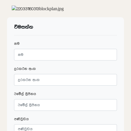
විමසන්න
නම
දුරකථන අංක
ඊමේල් ලිපිනය
පණිවුඩය