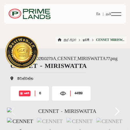
En |
தமி
මුල් පිටුව
ඉඩම්
CENNET MIRISWATTA
CENNET - MIRISWATTA
මිරිස්වත්ත
6
44189
සජීවී