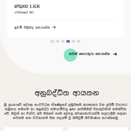
00 LKR
2,300,000
 සිට
පර්චසයේ සිට
ිළිබද සොයන්න
ඉඩම් පිළිබ
තවත් තොරතුරු සොයන්න
අනුබද්ධිත ආයතන
ශ්‍රී ලංකාවේ දේපළ සංවර්ධන ක්ෂේත්‍රයේ ප්‍රමුඛතම ආයතනය වන ප්‍රයිම් ව්‍යාපාර
සමුහය, සමගම හා අනුබද්ධ සමාගම්වල ඉතා ශක්තිමත් එකතුවකින් සමන්විත
වේ. ඔවුන් හා එක්ව, අපි ඔබගේ සෑම දේපල අවශ්‍යතාවයක්ම සපුරාලීම සඳහා
නවතම සහ වටිනාකම මත පදනම් වූ නිමවුම් නිර්මාණය කරන්නෙමු.