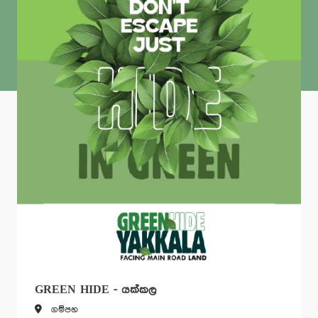
N HIDE - යක්කල
STARBAS
්පහ
Kadawat