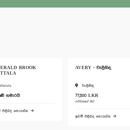
LD BROOK
AVERY - වැලිහිඳ
LA
වැලිහිඳ
ාරයි
77,500 LKR
පර්චසයේ සිට
ද සොයන්න
ඉඩම් පිළිබද සොයන්න