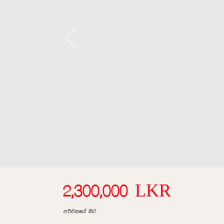
2,300,000 LKR
පර්චසයේ සිට