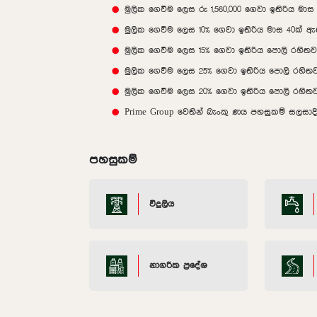
මුලික ගෙවීම ලෙස රු 1,560,000 ගෙවා ඉතිරිය මා
මුලික ගෙවීම ලෙස 10% ගෙවා ඉතිරිය මාස 40ක් 
මුලික ගෙවීම ලෙස 15% ගෙවා ඉතිරිය පොලි රහිත
මුලික ගෙවීම ලෙස 25% ගෙවා ඉතිරිය පොලි රහිත
මුලික ගෙවීම ලෙස 20% ගෙවා ඉතිරිය පොලි රහිත
Prime Group වෙතින් බැංකු ණය පහසුකම් සලසාද
පහසුකම්
විදුලිය
නාගරික ප්‍රදේශ