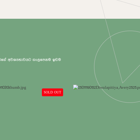
 ඔබගේ අවශ්‍යතාවයට ගැලපෙනම ඉඩම
SOLD OUT