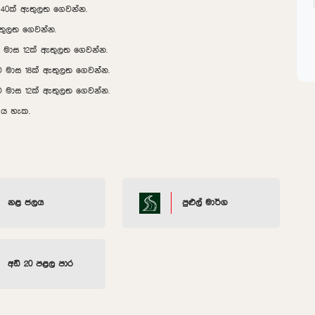
ස 40ක් ඇතුලත ගෙවන්න.
ඇතුලත ගෙවන්න.
ව මාස 12ක් ඇතුලත ගෙවන්න.
ව මාස 18ක් ඇතුලත ගෙවන්න.
ව මාස 12ක් ඇතුලත ගෙවන්න.
ිය හැක.
නළ ජලය
පුළුල් මාර්ග
අඩි 20 පළල පාර