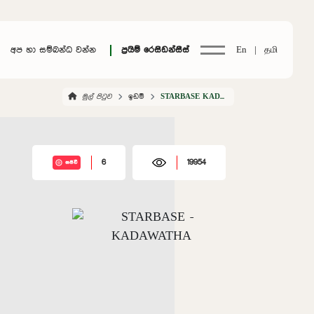
අප හා සම්බන්ධ වන්න
ප්‍රයිම් රෙසිඩන්සීස්
En |
தமி
මුල් පිටුව
ඉඩම්
STARBASE KADAWATHA
6
19954
සජීවී