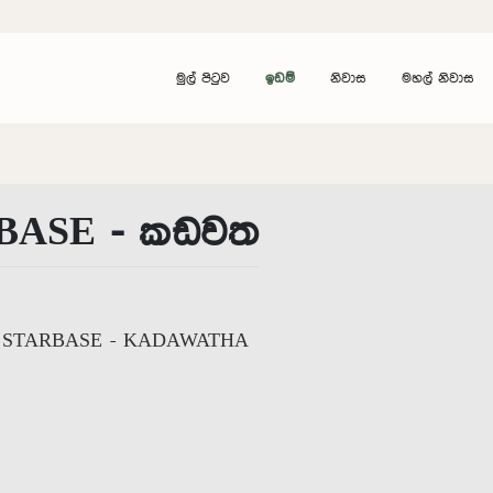
මුල් පිටුව
ඉඩම්
නිවාස
මහල් නිවාස
BASE - කඩවත