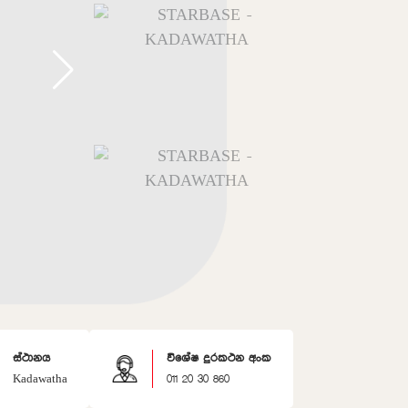
ස්ථානය
විශේෂ දුරකථන අංක
Kadawatha
011 20 30 860