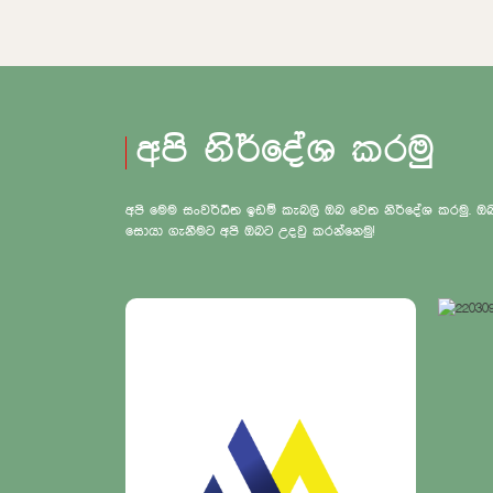
අපි නිර්දේශ කරමු
අපි මෙම සංවර්ධිත ඉඩම් කැබලි ඔබ වෙත නිර්දේශ කරමු.
සොයා ගැනීමට අපි ඔබට උදවු කරන්නෙමු!