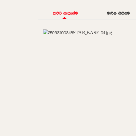
කට්ටි සැලැස්ම
මාර්ග සිතියම