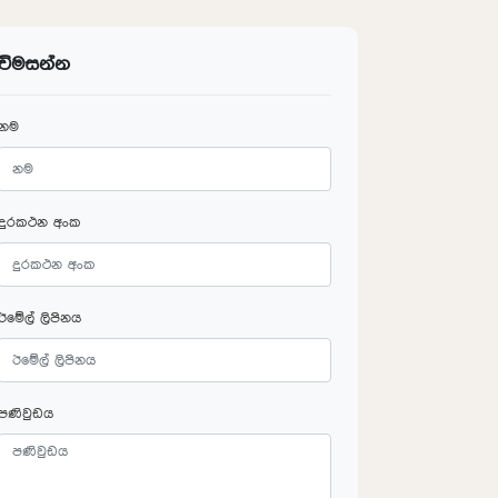
විමසන්න
නම
දුරකථන අංක
ඊමේල් ලිපිනය
පණිවුඩය