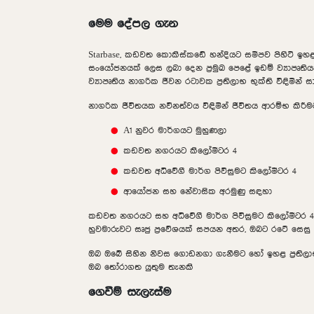
මෙම දේපල ගැන
Starbase, කඩවත කොකිස්කඩේ හන්දියට සමීපව පිහිටි ඉහ
සංයෝජනයක් ලෙස ලබා දෙන ප්‍රමුඛ පෙළේ ඉඩම් ව්‍යාපෘතියක
ව්‍යාපෘතිය නාගරික ජීවන රටාවක ප්‍රතිලාභ භුක්ති විඳිමි
නාගරික ජීවිතයක නවීනත්වය විඳිමින් ජීවිතය ආරම්භ කිර
A1 නුවර මාර්ගයට මුහුණලා
කඩවත නගරයට කිලෝමීටර 4
කඩවත අධිවේගී මාර්ග පිවිසුමට කිලෝමීටර 4
ආයෝජන සහ නේවාසික අරමුණු සඳහා
කඩවත නගරයට සහ අධිවේගී මාර්ග පිවිසුමට කිලෝමීටර 4 ක්
හුවමාරුවට සෘජු ප්‍රවේශයක් සපයන අතර, ඔබට රටේ සෙසු 
ඔබ ඔබේ සිහින නිවස ගොඩනගා ගැනීමට හෝ ඉහළ ප්‍රතිලා
ඔබ තෝරාගත යුතුම තැනකි
ගෙවීම් සැලැස්ම