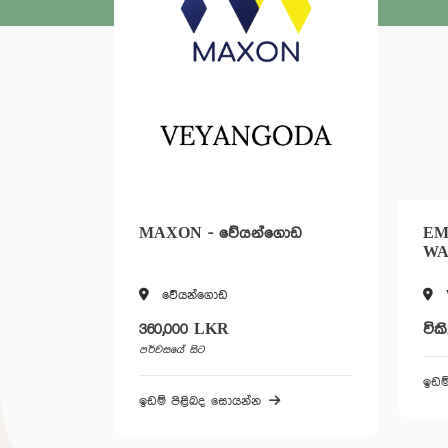
MAXON - වේයන්ගොඩ
EMERA
WATTA
වේයන්ගොඩ
Wattala
360,000 LKR
විකිණී හම
පර්චසයේ සිට
ඉඩම් පිළිබ
ඉඩම් පිළිබද සොයන්න