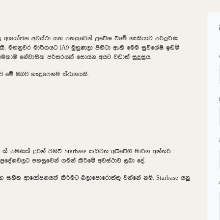
ළ ආයෝජන අවස්ථා සහ පහසුවෙන් ප්‍රවේශ වීමේ හැකියාව පරිපූර්ණ
ි. මහනුවර මාර්ගයට (A1) මුහුණලා පිහිටා ඇති මෙම සුවිශේෂී ඉඩම්
න් සාමකාමී නේවාසික පරිසරයක් සොයන අයට වඩාත් සුදුසුය.
ීමට මේ ඔබට ගැළපෙනම ස්ථානයකි.
 පමණක් දුරින් පිහිටි Starbase කඩවත අධිවේගී මාර්ග අන්තර්
ප්‍රදේශවලට පහසුවෙන් ගමන් කිරීමේ අවස්ථාව ලබා දේ.
භ සහිත ආයෝජනයක් කිරීමට බලාපොරොත්තු වන්නේ නම්, Starbase යනු