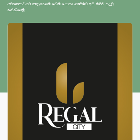
අවශ්‍යතාවයට ගැලපෙනම ඉඩම සොයා ගැනීමට අපි ඔබට උදවු
කරන්නෙමු!