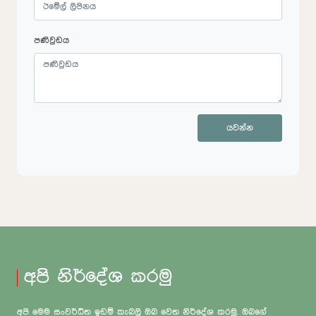
පණිවුඩය
යවන්න
අපි නිර්දේශ කරමු
අපි මෙම සංවර්ධිත ඉඩම් කැබලි ඔබ වෙත නිර්දේශ කරමු. ඔබගේ