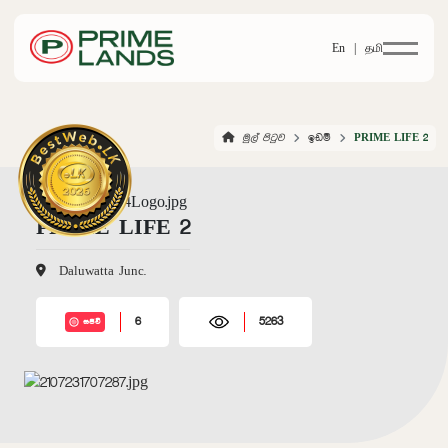
En |
தமி
මුල් පිටුව
ඉඩම්
PRIME LIFE 2
PRIME LIFE 2
Daluwatta Junc.
6
5263
සජීවී