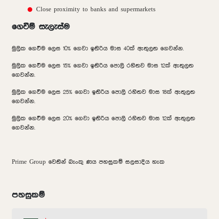
Close proximity to banks and supermarkets
ගෙවීම් සැලැස්ම
මුලික ගෙවීම ලෙස 10% ගෙවා ඉතිරිය මාස 40ක් ඇතුලත ගෙවන්න.
මුලික ගෙවීම ලෙස 15% ගෙවා ඉතිරිය පොලි රහිතව මාස 12ක් ඇතුලත
ගෙවන්න.
මුලික ගෙවීම ලෙස 25% ගෙවා ඉතිරිය පොලි රහිතව මාස 18ක් ඇතුලත
ගෙවන්න.
මුලික ගෙවීම ලෙස 20% ගෙවා ඉතිරිය පොලි රහිතව මාස 12ක් ඇතුලත
ගෙවන්න.
Prime Group වෙතින් බැංකු ණය පහසුකම් සලසාදිය හැක
පහසුකම්