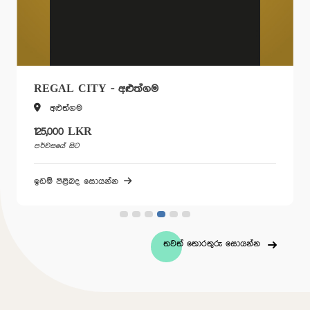
REGAL CITY - අළුත්ගම
අළුත්ගම
125,000 LKR
පර්චසයේ සිට
ඉඩම් පිළිබද සොයන්න
තවත් තොරතුරු සොයන්න