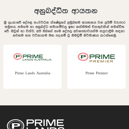
අනුබද්ධිත ආයතන
ශ්‍රී ලංකාවේ දේපළ සංවර්ධන ක්ෂේත්‍රයේ ප්‍රමුඛතම ආයතනය වන ප්‍රයිම් ව්‍යාපාර
සමුහය, සමගම හා අනුබද්ධ සමාගම්වල ඉතා ශක්තිමත් එකතුවකින් සමන්විත
වේ. ඔවුන් හා එක්ව, අපි ඔබගේ සෑම දේපල අවශ්‍යතාවයක්ම සපුරාලීම සඳහා
නවතම සහ වටිනාකම මත පදනම් වූ නිමවුම් නිර්මාණය කරන්නෙමු.
Prime Lands Australia
Prime Premier