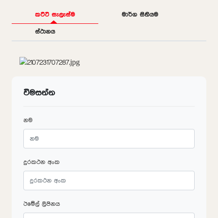
කට්ටි සැලැස්ම
මාර්ග සිතියම
ස්ථානය
විමසන්න
නම
දුරකථන අංක
ඊමේල් ලිපිනය