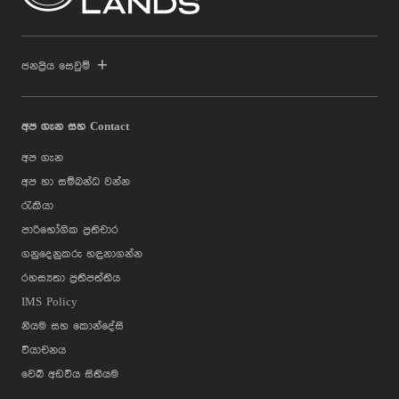
ජනප්‍රිය සෙවුම්
අප ගැන සහ Contact
අප ගැන
අප හා සම්බන්ධ වන්න
රැකියා
පාරිභෝගික ප්‍රතිචාර
ගනුදෙනුකරු හඳුනාගන්න
රහස්‍යතා ප්‍රතිපත්තිය
IMS Policy
නියම සහ කොන්දේසි
වියාචනය
වෙබ් අඩවිය සිතියම