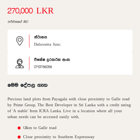
270,000 LKR
පර්චසයේ සිට
ස්ථානය
Daluwatta Junc.
විශේෂ දුරකථන අංක
0713756058
මෙම දේපල ගැන
Precious land plots from Payagala with close proximity to Galle road
by Prime Group, The Best Developer in Sri Lanka with a credit rating
of 'A stable' from ICRA Lanka. Live in a location where all your
urban needs can be accessed easily with,
1.3km to Galle road
Close proximity to Southern Expressway