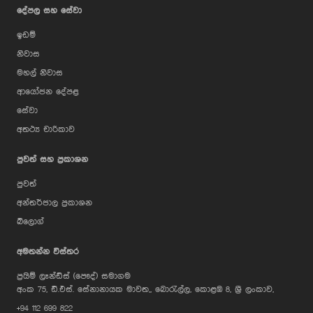
දේපල සහ සේවා
ඉඩම්
නිවාස
මහල් නිවාස
ආයෝජන දේපළ
සේවා
අතථ්‍ය චාරිකාව
පුවත් සහ ප්‍රකාශන
පුවත්
අන්තර්ජාල ප්‍රකාශන
බ්ලොග්
AI Assistant
අමතන්න විස්තර
ප්‍රයිම් ලෑන්ඩ්ස් (පෞද්) සමාගම
Hi, I'm Prime Bee, Your AI
අංක 75, ඩී.එස්. සේනානායක මාවත,, බොරැල්ල, කොළඹ 8, ශ්‍රී ලංකාව,
Assistant!
+94 112 699 822
Tap the Call button above to talk