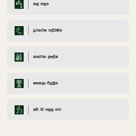
නළ ජලය
දුරකථන පද්ධතිය
නාගරික ප්‍රදේශ
තෙකලා විදුලිය
අඩි 30 පළල පාර