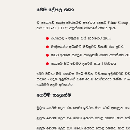
මෙම දේපල ගැන
ශ්‍රී ලංකාවේ දකුණු වෙරළබඩ ප්‍රදේශය දෙසට Prime Group 
වන "REGAL CITY" අලුත්ගම නගරයේ පිහිටා ඇත.
යටදොල - මතුගම බස් මාර්ගයට 2Km
වැලිපැන්න අධිවේගී පිවිසුමට විනාඩි 15ක දුරින්.
ඔබට අවශ්‍ය සියලුම පහසුකම් සහිත ආරක්ෂිත වටප
කොළඹ සිට ඉඩමට උපරිම පැය 1 ධාවනය
මෙම වටිනා බිම් කොටස ඔබේ සිහින නිවාසය ඉදිකිරීමට වඩා
සඳහා - අදම අලුත්ගමින් ඔබේ ඉඩම වෙන්කරවා ගන්න. Prim
ගැනීමට අදම අමතන්න.
ගෙවීම් සැලැස්ම
මුලික ගෙවීම ලෙස 10% ගෙවා ඉතිරිය මාස 40ක් ඇතුලත ගෙ
මුලික ගෙවීම ලෙස 15% ගෙවා ඉතිරිය පොලි රහිතව මාස 12
මුලික ගෙවීම ලෙස 25% ගෙවා ඉතිරිය පොලි රහිතව මාස 1