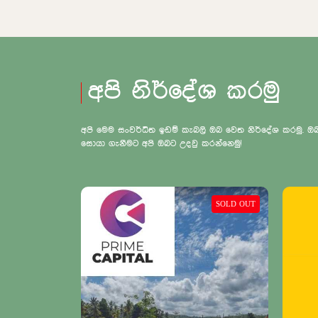
අපි නිර්දේශ කරමු
අපි මෙම සංවර්ධිත ඉඩම් කැබලි ඔබ වෙත නිර්දේශ කරමු.
සොයා ගැනීමට අපි ඔබට උදවු කරන්නෙමු!
SOLD OUT