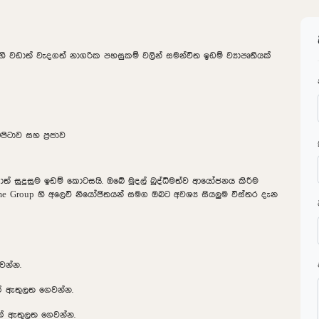
හි වඩාත් වැදගත් නාගරික පහසුකම් වලින් සමන්විත ඉඩම් ව්‍යාපෘතියක්
ිටාව සහ ප්‍රජාව
ත් සුදුසුම ඉඩම් කොටසයි. ඔබේ මුදල් බුද්ධිමත්ව ආයෝජනය කිරීම
e Group හි අලෙවි නියෝජිතයන් සමග ඔබට අවශ්‍ය සියලුම විස්තර දැන
වන්න.
ක් ඇතුලත ගෙවන්න.
8ක් ඇතුලත ගෙවන්න.