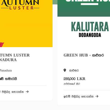
MN LUSTER
GREEN HUB - කළුතර
DURA
dura
කළුතර
හමාරයි
235,000 LKR
පර්චසයේ සිට
ළිබද සොයන්න
ඉඩම් පිළිබද සොයන්න