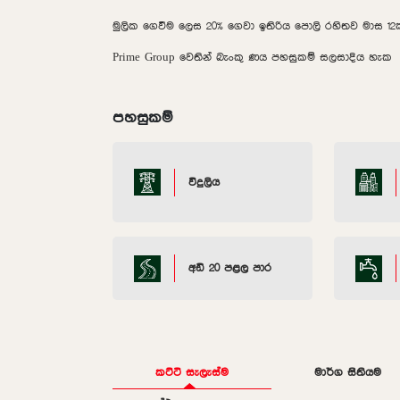
මුලික ගෙවීම ලෙස 20% ගෙවා ඉතිරිය පොලි රහිතව මාස 1
Prime Group වෙතින් බැංකු ණය පහසුකම් සලසාදිය හැක
පහසුකම්
විදුලිය
අඩි 20 පළල පාර
කට්ටි සැලැස්ම
මාර්ග සිතියම