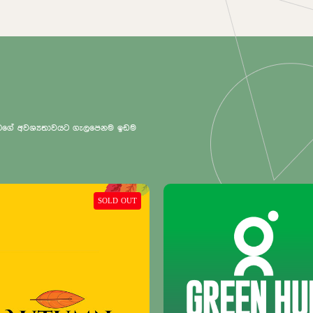
 ඔබගේ අවශ්‍යතාවයට ගැලපෙනම ඉඩම
SOLD OUT