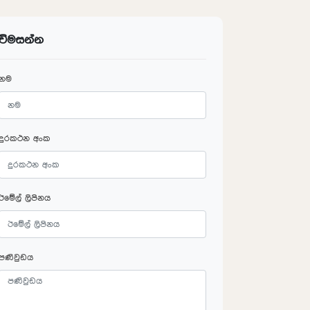
විමසන්න
නම
දුරකථන අංක
ඊමේල් ලිපිනය
පණිවුඩය