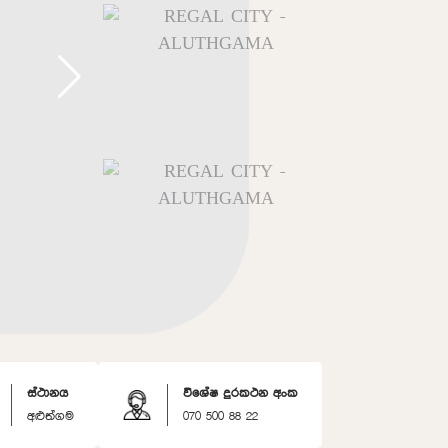
ස්ථානය
විශේෂ දුරකථන අංක
අළුත්ගම
070 500 88 22