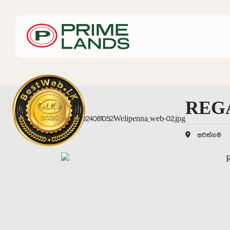
REGA
අළුත්ගම