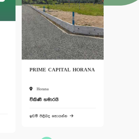
PRIME CAPITAL HORANA
AUTUMN L
PANADURA
Horana
Panadura
විකිණී හමාරයි
විකිණී හමාරයි
ඉඩම් පිළිබද සොයන්න
ඉඩම් පිළිබද සො