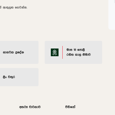
2ක් ඇතුලත ගෙවන්න.
මාස 18 පොළී
නාගරික ප්‍රදේශ
රහිත කාල සීමාව
ළිං වතුර
අතථ්‍ය චාරිකාව
වීඩියෝ