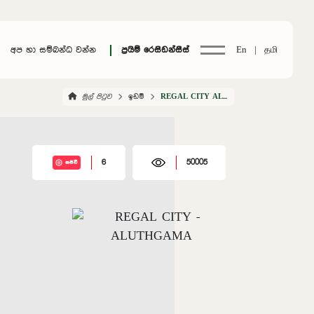
අප හා සම්බන්ධ වන්න
ප්‍රයිම් රෙසිඩන්සීස්
En |
தமி
මුල් පිටුව
ඉඩම්
REGAL CITY ALUTHGAMA
6
50005
සජීවී