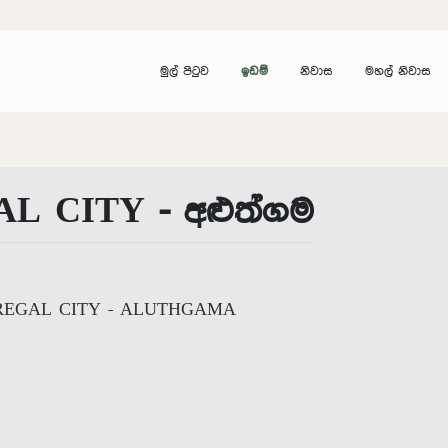
මුල් පිටුව
ඉඩම්
නිවාස
මහල් නිවාස
L CITY - අළුත්ගම