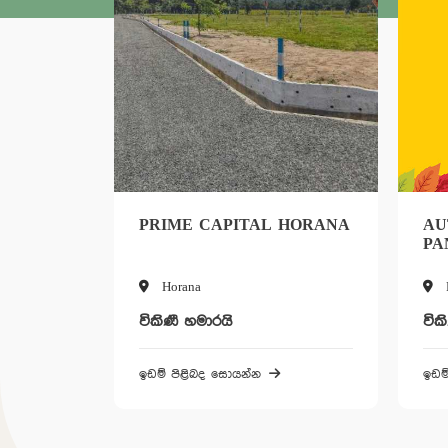
PRIME CAPITAL HORANA
AUTU
PANA
Horana
Pana
විකිණී හමාරයි
විකිණී 
ඉඩම් පිළිබද සොයන්න
ඉඩම් පි