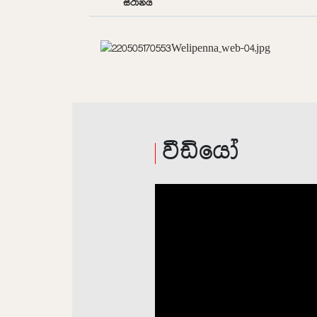
ස්ථානය
වීඩියෝ