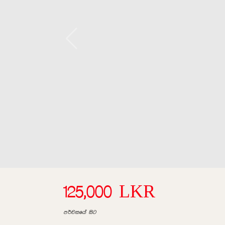
125,000 LKR
පර්චසයේ සිට