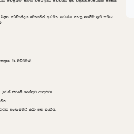
ාගරික පහසුකම් සමඟ නිස්කලංක ජීවිතයක් අත් විඳින්න.පරිසරයක ජීවිතය
 ඊළඟ පරිච්ඡේදය මෙතැනින් ආරම්භ කරන්න. පහසු ගෙවීම් ක්‍රම සමඟ
න
 සඳහා 5% වට්ටමක්.
(වෙන් කිරීමේ ගාස්තුව ඇතුළුව).
හිත.
වාරික සැලැස්මක් ලබා ගත හැකිය.