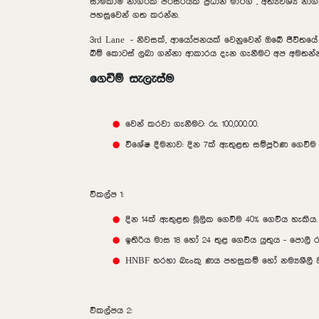
සාමකාමී නාගරික පරිසරයක ප්‍රධාන මාර්ග , අත්‍යවශ්‍ය න
පහසුවෙන් ගත කරන්න.
3rd Lane - නිවසක්, ආයෝජනයක් වෙනුවෙන් ඔබේ ජීවිතයේ
බිම් කොටස් ලබා ගන්නා ආකාරය දැන ගැනීමට අප අමතන්
ගෙවීම් සැලැස්ම
වෙන් කරවා ගැනීමට: රු. 100,000.00.
විශේෂ දීමනාව: දින 7ක් ඇතුළත සම්පූර්ණ ගෙවීම
විකල්ප 1:
දින 14ක් ඇතුළත මූලික ගෙවීම 40% ගෙවිය හැකිය. 
ඉතිරිය මාස 18 හෝ 24 තුළ ගෙවිය යුතුය - පොලී ර
HNBF හරහා බැංකු ණය පහසුකම් හෝ නම්‍යශීලී 
විකල්පය 2: