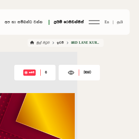
අප හා සම්බන්ධ වන්න
ප්‍රයිම් රෙසිඩන්සීස්
En |
தமி
මුල් පිටුව
ඉඩම්
3RD LANE KURUNEGALA
6
3690
සජීවී