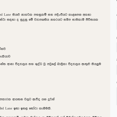
ති 3rd Lane සියළු නාගරික පහසුකම් සහ පදිංචියට ගැළපෙන අගනා
්ථා සඳහා ද සුදුසු මේ ව්‍යාපෲතිය නගරයට සමීප සාමකාමී ජීවිතයක
්නව
හැකියාව
ාන්ත ආනා විද්‍යාලය සහ ශුද්ධ වූ පවුලේ බාලිකා විද්‍යාලය ඇතුළු සියලුම
පකාරක ආයතන වලට ඇවිද යන දුරින්
3rd Lane ඉතා ඉහළ තෝරා ගැනීමකි.