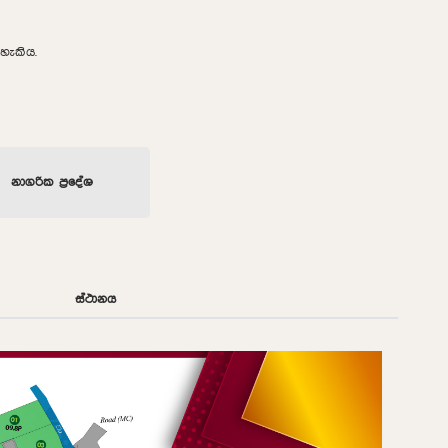
හැකිය.
නාගරික ප්‍රදේශ
ස්ථානය