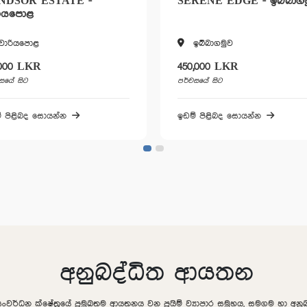
ERENE EDGE - ඉබ්බාගමුව
3RD LANE - කුරුණෑගල
ඉබ්බාගමුව
කුරුණෑගල
50,000 LKR
විකිණී හමාරයි
්චසයේ සිට
ඉඩම් පිළිබද සොයන්න
ම් පිළිබද සොයන්න
අනුබද්ධිත ආයතන
සංවර්ධන ක්ෂේත්‍රයේ ප්‍රමුඛතම ආයතනය වන ප්‍රයිම් ව්‍යාපාර සමුහය, සමගම හා අ