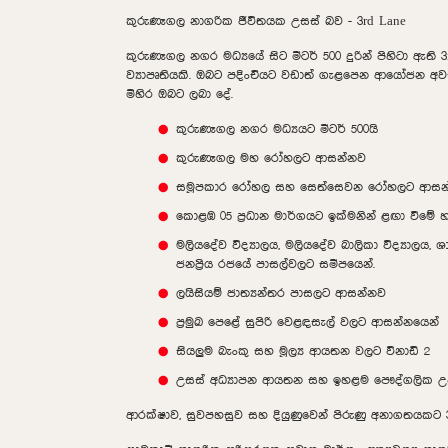
කුරුණෑගල නාගරික ජීවිතයක උසස් බව - 3rd Lane
කුරුණෑගල නගර මධ්‍යයේ සිට මීටර් 500 දුරින් පිහිටා ඇ
ව්‍යාපෘතියකි. ඔබට පදිංචියට වඩාත් ගැළපෙන ආයෝජන අවස
මිහිර ඔබට ලබා දේ.
කුරුණෑගල නගර මධ්‍යයට මීටර් 500යි
කුරුණෑගල මහ රෝහලට ආසන්නව
සමූපකාර රෝහල සහ සෙත්සෙවන රෝහලට ආසන
කොළඹ 05 ප්‍රධාන මාර්ගයට ඉක්මනින් ළඟා වීමේ 
මලියදේව විද්‍යාලය, මලියදේව බාලිකා විද්‍යාලය, ශ
ජනප්‍රිය රජයේ පාසල්වලට සමීපයෙන්.
ලයිසියම් ජාත්‍යන්තර පාසලට ආසන්නව
ප්‍රමුඛ පෙළේ සුපිරි වෙළඳසැල් වලට ආසන්නයෙන්
සියලුම බැංකු සහ මූල්‍ය ආයතන වලට විනාඩි 2
උසස් අධ්‍යාපන ආයතන සහ ඉහළම පෞද්ගලික උ
ආරක්ෂාව, සුවපහසුව සහ දියුණුවෙන් පිරුණු අනාගතයකට 