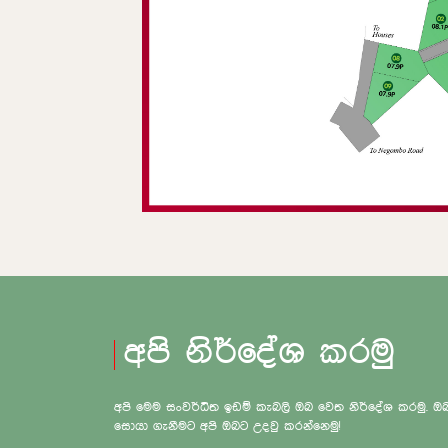
අපි නිර්දේශ කරමු
අපි මෙම සංවර්ධිත ඉඩම් කැබලි ඔබ වෙත නිර්දේශ කරමු.
සොයා ගැනීමට අපි ඔබට උදවු කරන්නෙමු!