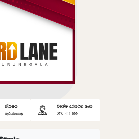
ස්ථානය
විශේෂ දුරකථන අංක
කුරුණෑගල
0710 444 999