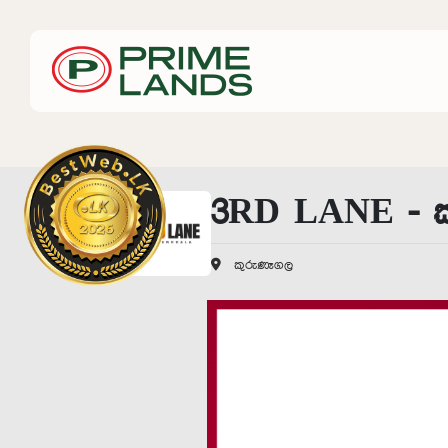
3RD LANE - 
කුරුණෑගල