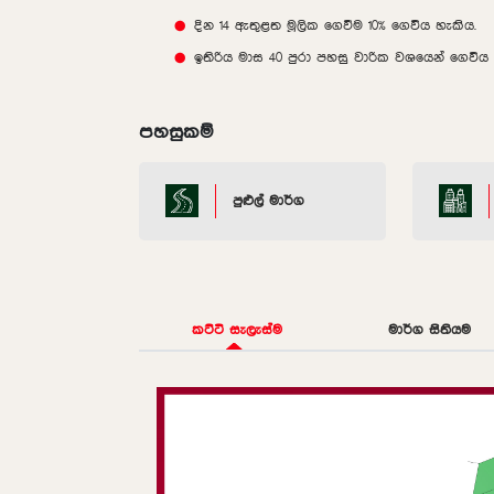
දින 14 ඇතුළත මූලික ගෙවීම 10% ගෙවිය හැකිය.
ඉතිරිය මාස 40 පුරා පහසු වාරික වශයෙන් ගෙවිය 
පහසුකම්
පුළුල් මාර්ග
කට්ටි සැලැස්ම
මාර්ග සිතියම