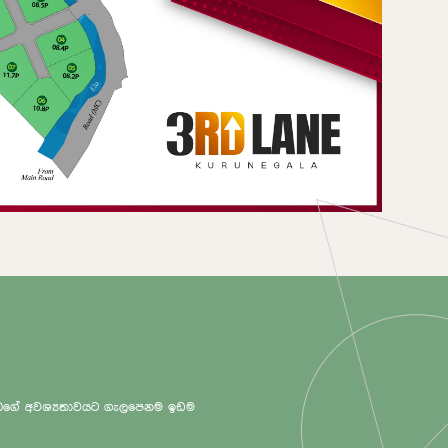
 ඔබගේ අවශ්‍යතාවයට ගැලපෙනම ඉඩම