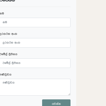
විමසන්න
නම
දුරකථන අංක
ඊමේල් ලිපිනය
පණිවුඩය
යවන්න