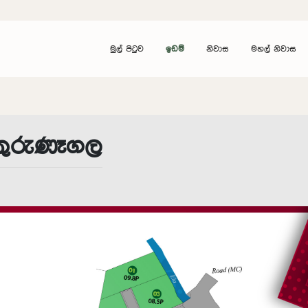
මුල් පිටුව
ඉඩම්
නිවාස
මහල් නිවාස
කුරුණෑගල