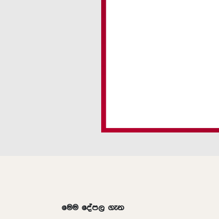
මෙම දේපල ගැන