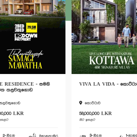
E RESIDENCE - සමගි
VIVA LA VIDA - කොට්ටා
වත තලවතුගොඩ
තලවතුගොඩ
කොට්ටාව
000,000 LKR
58,000,000 LKR
 ඉහළට
සිට ඉහළට
2-
නිදන
3-
නිදන
1-
නාන
2
නානකාමර