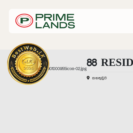
88 RESI
කහතුඩුව