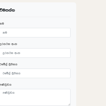
විමසන්න
නම
දුරකථන අංක
ඊමේල් ලිපිනය
පණිවුඩය