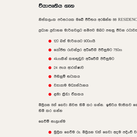
ව්යාපෘතිය ගැන
නිස්කලංක පරිසරයක ඔබේ ජීවිතය අරඹන්න 88 RESIDE
ප්‍රධාන ප්‍රවාහන මාර්ගවලට සමීපව ඔබට පහසු ජීවන රට
120 බස් මාර්ගයට 900mයි
යෝජිත රුවන්පුර අධිවේගී පිවිසුමට 750m
4kmකින් කහතුඩුව අධිවේගී පිවිසුමට
24 පැය ආරක්ෂාව
පිහිනුම් තටාකය
ව්‍යායාම මධ්‍යස්ථානය
ළමා ක්‍රීඩා ඒකකය
මිලියන 8ක් ගෙවා නිවස හිමි කර ගන්න. ඉතිරිය මාසිකව
හිමි කර ගන්න
ගෙවීම් සැලැස්ම
මුලික ගෙවීම රු. මිලියන 10ක් ගෙවා අදම පදිංචි 