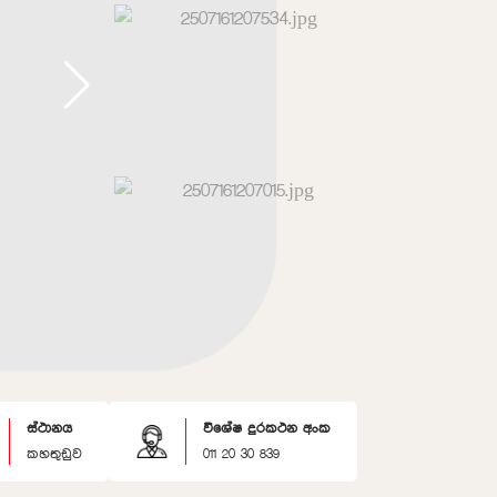
ස්ථානය
විශේෂ දුරකථන අංක
කහතුඩුව
011 20 30 839