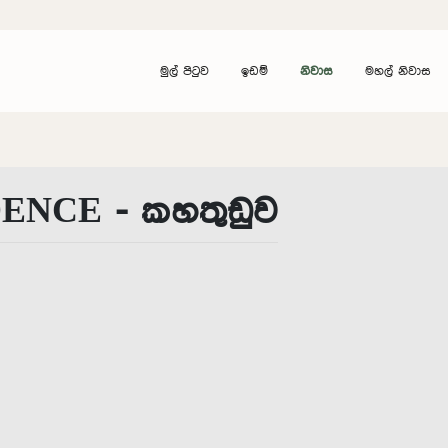
මුල් පිටුව
ඉඩම්
නිවාස
මහල් නිවාස
DENCE - කහතුඩුව