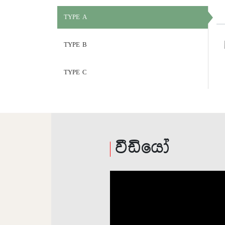
TYPE A
TYPE B
TYPE C
වීඩියෝ