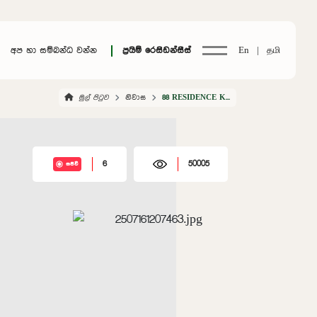
අප හා සම්බන්ධ වන්න
ප්‍රයිම් රෙසිඩන්සීස්
En |
தமி
මුල් පිටුව
නිවාස
88 RESIDENCE KAHATHUDUWA
6
50005
සජීවී