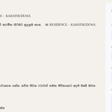
NCE - KAHATHUDUWA
ාවක් ආරම්භ කිරීමට සුදුසුම තැන, 88 RESIDENCE - KAHATHUDUWA
 ගෙවාගෙන යන්න. නවීන ජීවන රටාවක් සහිත ජීවිතයකට අදම ඔබේ නිවස
වන්න