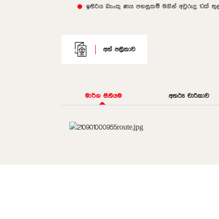
ඉතිරිය බැංකු ණය පහසුකම් මගින් අවුරුදු 10ක් 
අත් පත්‍රිකාව
මාර්ග සිතියම
අතථ්‍ය චාරිකාව