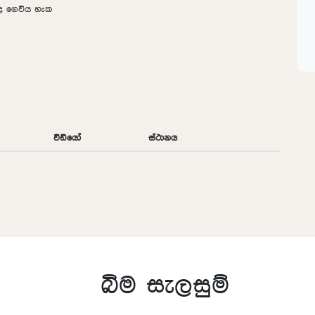
තුළ ගෙවිය හැක
වීඩියෝ
ස්ථානය
බිම සැලසුම්