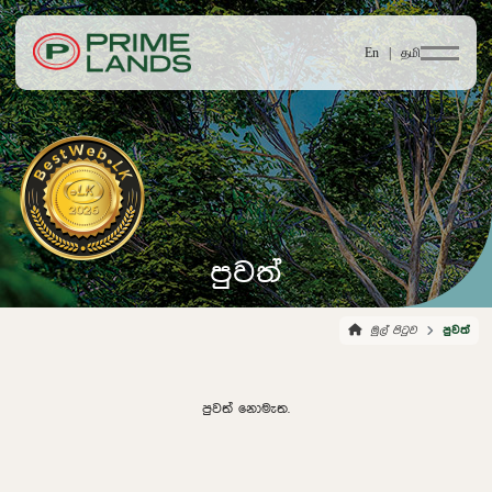
En |
தமி
පුවත්
මුල් පිටුව
පුවත්
පුවත් නොමැත.