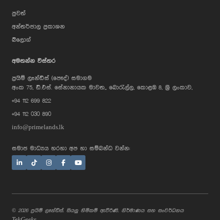
පුවත්
අන්තර්ජාල ප්‍රකාශන
බ්ලොග්
අමතන්න විස්තර
ප්‍රයිම් ලෑන්ඩ්ස් (පෞද්) සමාගම
AI Assistant
අංක 75, ඩී.එස්. සේනානායක මාවත,, බොරැල්ල, කොළඹ 8, ශ්‍රී ලංකාව,
+94 112 699 822
+94 112 030 890
Hi, I'm Prime Bee, Your AI
info@primelands.lk
Assistant!
Tap the Call button above to talk
with me, or simply type your
සමාජ මාධ්‍යය හරහා අප හා සම්බන්ධ වන්න:
message below and I'll be happy to
help.
© 2026 ප්‍රයිම් ලෑන්ඩ්ස්. සියලු හිමිකම් ඇවිරිණි. නිර්මාණය සහ සංවර්ධනය
TekGeeks