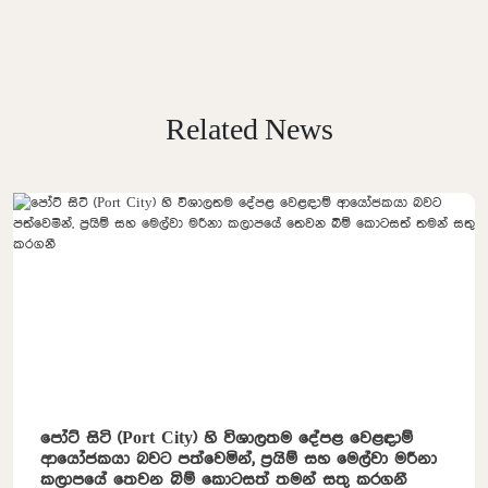
Related News
පෝට් සිටි (Port City) හි විශාලතම දේපළ වෙළඳාම්
ආයෝජකයා බවට පත්වෙමින්, ප්‍රයිම් සහ මෙල්වා මරීනා
කලාපයේ තෙවන බිම් කොටසත් තමන් සතු කරගනී