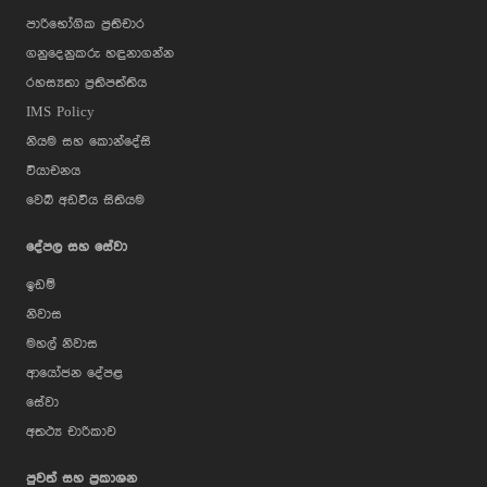
පාරිභෝගික ප්‍රතිචාර
ගනුදෙනුකරු හඳුනාගන්න
රහස්‍යතා ප්‍රතිපත්තිය
IMS Policy
නියම සහ කොන්දේසි
වියාචනය
වෙබ් අඩවිය සිතියම
දේපල සහ සේවා
ඉඩම්
නිවාස
මහල් නිවාස
ආයෝජන දේපළ
සේවා
අතථ්‍ය චාරිකාව
පුවත් සහ ප්‍රකාශන