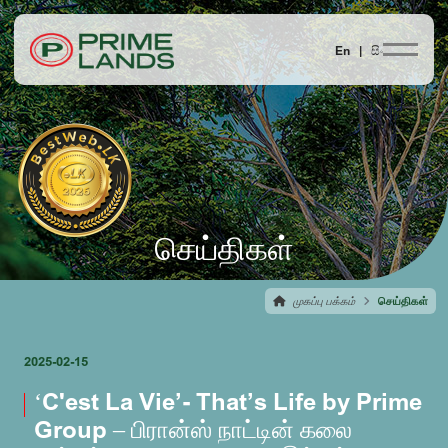
En |
සිං
செய்திகள்
முகப்பு பக்கம்
செய்திகள்
2025-02-15
‘C'est La Vie’- That’s Life by Prime
Group – பிரான்ஸ் நாட்டின் கலை