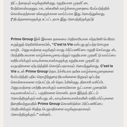
திட்டத்தையும் வழங்குகின்றது. உறுதியான முதலீட்டை
மேற்கொள்வதனூடாக, உங்களின் வாழ்க்கைமுறையை மேம்படுத்திக்
கொள்வதற்கான உங்களுக்கான வாய்ப்பாக இது அமைந்துள்ளது.
(*
நிபந்தனைகளுக்கு உட்பட்டதாக இது அமைந்திருக்கும்).
Prime Group
இன் இணை தலைமை அதிகாரியான சந்தமினி பெரேரா
கருத்துத் தெரிவிக்கையில், “
C'est la Vie
என்பது ஒப்பற்ற சொகுசு
வாழிட அனுபவத்தை வழங்கும் எமது அர்ப்பணிப்பை உறுதி செய்வதுடன்,
பிரத்தியேகமான வாழ்க்கைமுறை மற்றும் உறுதியான முதலீட்டு வாய்ப்பை
எதிர்பார்க்கும் வாடிக்கையாளர்களுக்கு உறுதியான முதலீட்டு
வருமதிகளை ஏற்படுத்திக் கொடுப்பதாகவும் அமைந்துள்ளது. C'est la
Vie
உடன்
Prime Group தொடர்ச்சியாக நவீன வாழ்க்கைமுறைகளை
மேம்படுத்தி புதிய தொழிற்துறை நியமங்களை நிறுவும் ஒப்பற்ற
கொள்கைகளை ஈடுபாட்டுடன் தொடர்கின்றது. தினசரி வசிப்பிட
அனுபவத்தை மாற்றியமைக்கும் வகையிலான நுட்பமான முறையில்
வடிவமைக்கப்பட்ட பகுதிகளை கொண்டதாக இந்தத் திட்டம்
அமைந்திருக்கும் என்பதுடன், வாடிக்கையாளர்களின் எதிர்பார்ப்புகளை
நிறைவேற்றுவதில் Prime Group கொண்டுள்ள அர்ப்பணிப்பை
பிரதிபலிக்கும் சிறந்த பெறுமதிகளை வழங்குவதாகவும்
அமைந்திருக்கும்.” என்றார்.