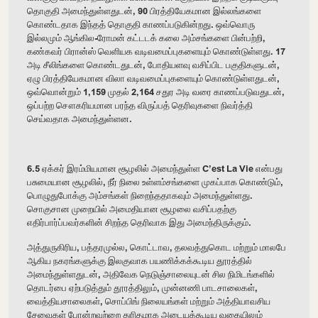
தொகுதி அமைந்துள்ளதுடன், 90 பிரத்தியேகமான இல்லங்களை
கொண்டதாக இந்தத் தொகுதி காணப்படுகின்றது. ஒவ்வொரு
இல்லமும் ஆங்கில-ரோமன் கட்டடக் கலை அம்சங்களை பின்பற்றி,
கண்கவர் பிரான்ஸ் வெளியக வடிவமைப்புகளையும் கொண்டுள்ளது. 17
அடி சீலிங்களை கொண்டதுடன், போதியளவு வசிப்பிட பகுதிகளுடன்,
ஏழு பிரத்தியேகமான விலா வடிவமைப்புகளையும் கொண்டுள்ளதுடன்,
ஒவ்வொன்றும் 1,159 முதல் 2,164 சதுர அடி வரை காணப்படுவதுடன்,
ஒப்பற்ற சௌகரியமான பரந்த விருப்பத் தெரிவுகளை நிவர்த்தி
செய்வதாக அமைந்துள்ளன.
6.5 ஏக்கர் இரம்மியமான சூழலில் அமைந்துள்ள C’est La Vie என்பது
பசுமையான சூழலில், நீர் நிலை உள்ளம்சங்களை முகப்பாக கொண்டும்,
பொழுதுபோக்கு அம்சங்கள் நிறைந்ததாகவும் அமைந்துள்ளது.
சொகுசான முறையில் அமைதியான சூழலை வசிப்பதற்கு
எதிர்பார்ப்பவர்களின் சிறந்த தெரிவாக இது அமைந்திருக்கும்.
அத்துருகிரிய, பத்தரமுல்ல, கொட்டாவ, தலவத்துகொட மற்றும் மாலபே
ஆகிய நகரங்களுக்கு இலகுவாக பயணிக்கக்கூடிய தூரத்தில்
அமைந்துள்ளதுடன், அதிவேக நெடுஞ்சாலையுடன் சில நிமிடங்களில்
தொடர்பை ஏற்படுத்தும் தூரத்திலும், முன்னணி பாடசாலைகள்,
வைத்தியசாலைகள், சொப்பிங் நிலையங்கள் மற்றும் அத்தியாவசிய
சேவைகள் போன்றவற்றை துரிதமாக அடையக்கூடிய வகையிலும்