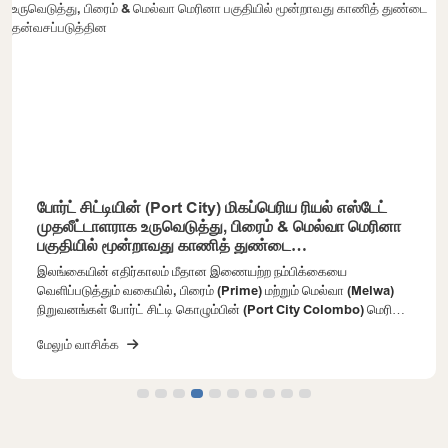
போர்ட் சிட்டியின் (Port City) மிகப்பெரிய ரியல் எஸ்டேட்
முதலீட்டாளராக உருவெடுத்து, பிரைம் & மெல்வா மெரினா
பகுதியில் மூன்றாவது காணித் துண்டை
தன்வசப்படுத்தின
இலங்கையின் எதிர்காலம் மீதான இணையற்ற நம்பிக்கையை
வெளிப்படுத்தும் வகையில், பிரைம் (Prime) மற்றும் மெல்வா (Melwa)
நிறுவனங்கள் போர்ட் சிட்டி கொழும்பின் (Port City Colombo) மெரினா
பகுதியில் (Marina Area) தங்களது மூன்றாவது மற்றும் அதிக
மேலும் வாசிக்க
தேவையுள்ள காணித் துண்டுகளில் ஒன்றை வாங்கியதன் மூலம், போர்ட்
சிட்டியின் மிகப்பெரிய சொத்து முதலீட்டாளர் என்ற தங்களது நிலையை
மேலும் வலுப்படுத்தியுள்ளன. காணி இலக்கம் 1-02-03 இன் கீழ் சுமார் 6
ஏக்கர் பரப்பளவில் அமைந்துள்ள இந்த சமீபத்திய கொள்வனவானது,
அவர்களின் மொத்த காணி உரிமையை சுமார் 16 ஏக்கராக
உயர்த்தியுள்ளதுடன், போர்ட் சிட்டிக்குள் அவர்களை மிகப்பெரிய ரியல்