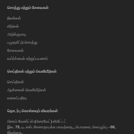
சொத்து மற்றும் சேவைகள்
நிலங்கள்
வீடுகள்
அடுக்குமாடி
பமுதலீட்டு சொத்து
சேவைகள்
வய்ர்ச்சுவல் சுற்றுப்பயணம்
செய்திகள் மற்றும் வெளியீடுகள்
செய்திகள்
ஆன்லைன் வெளியீடுகள்
வலைப்பதிவு
AI Assistant
தொடர்பு கொள்ளவும் விவரங்கள்
பிரைம் லேண்ட்ஸ் (பிரைவேட்) லிமிட்டட்
இல. 75, டி. எஸ். சேனாநாயக்க மாவத்தை,, பொரளை, கொழும்பு - 08,
Hi, I'm Prime Bee, Your AI
இலங்கை,