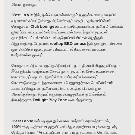
அமைந்துள்ளது.
C'est La Vie இல், ஒவ்வொரு உள்ளம்சமும் நுணுக்கமான முறையில்
வடிவமைக்கப்பட்டுள்ளது.
பிரவேசிக்கும்
பகுதி
முதல்
,
வசிப்போர்
சொகுசான
Club Lounge
ஊடாக
வரவேற்கப்படுவர்
.
நவீன
அம்சங்கள்
ஐரோப்பிய
கட்டமைப்பின்
அடிப்படையில்
அமைந்துள்ளது
.
உடன்
தயாரிக்கப்பட்ட
கோப்பி
உடன்
குரொசெயின்ட்கள்
அருந்தும்
அனுபவத்தை பெறலாம்
, rooftop BBQ terrace இல் ஒன்றுகூடல்களை
முன்னெடுக்க முடிவதுடன், வியாபார சந்திப்புகளை சுலபமாக
மேற்கொள்ள முடியும்.
சொகுசான அம்சங்களுக்கு அப்பாற்பட்டதாக தினசரி விருந்தளிப்பதாக
இப்பகுதியில் வாழ்க்கை அமைந்துள்ளது. பரந்த நீச்சல் தடாகத்தை
கொண்டிருப்பதுடன், நீர்வீழ்ச்சி போன்ற அம்சங்களையும்
கொண்டுள்ளது. உடற்தகைமையை பேணுவதற்காக டெனிஸ் கோர்ட்
காணப்படுவதுடன், நவீன வசதிகள் படைத்த ஜிம் ஒன்றும்
அமைந்துள்ளது. சிறுவர்களுக்கு பொழுதுபோக்கு அம்சங்கள்
நிறைந்ததாக Twilight Play Zone அமைந்துள்ளது.
C’est La Vie என்பது ஒரு இல்லமாக மாத்திரம் அமைந்திராமல்,
100%*க்கு அதிகமான முதலீட்டின் மீது வருமதியை வழங்குவதுடன்,
நெகிழ்ச்சியான 1% வட்டியில்லாத மாதாந்த தவணைக் கொடுப்பனவு