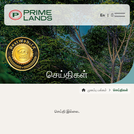
En |
සිං
செய்திகள்
முகப்பு பக்கம்
செய்திகள்
செய்தி இல்லை.