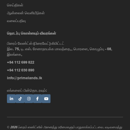
செய்திகள்
ஆன்லைன் வெளியீடுகள்
வலைப்பதிவு
தொடர்பு கொள்ளவும் விவரங்கள்
பிரைம் லேண்ட்ஸ் (பிரைவேட்) லிமிட்டட்
இல. 75, டி. எஸ். சேனாநாயக்க மாவத்தை,, பொரளை, கொழும்பு - 08,
AI Assistant
இலங்கை,
+94 112 699 822
+94 112 030 890
Hi, I'm Prime Bee, Your AI
info@primelands.lk
Assistant!
Tap the Call button above to talk
எங்களைப் பின்தொடரவும்:
with me, or simply type your
message below and I'll be happy to
help.
© 2026 ப்றைம் ஸண்ட்ஸில் அனைத்து உரிமைகளும் பாதுகாக்கப்பட்டவை. வடிவமைத்து