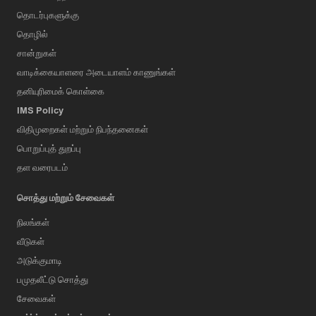
தொடர்புகளுக்கு
தொழில்
சான்றுகள்
வாடிக்கையாளரை அடையாளம் காணுங்கள்
தனியுரிமைக் கொள்கை
IMS Policy
விதிமுறைகள் மற்றும் நிபந்தனைகள்
பொறுப்புத் துறப்பு
தள வரைபடம்
சொத்து மற்றும் சேவைகள்
நிலங்கள்
வீடுகள்
அடுக்குமாடி
பமுதலீட்டு சொத்து
சேவைகள்