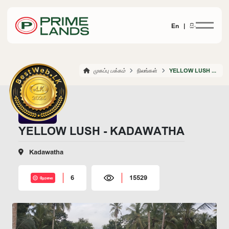
En |
සිං
முகப்பு பக்கம்
நிலங்கள்
YELLOW LUSH KADAWATHA
YELLOW LUSH - KADAWATHA
Kadawatha
6
15529
நேரலை