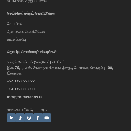
வய்ர்ச்சுவல் சுற்றுப்பயணம்
செய்திகள் மற்றும் வெளியீடுகள்
செய்திகள்
ஆன்லைன் வெளியீடுகள்
வலைப்பதிவு
AI Assistant
தொடர்பு கொள்ளவும் விவரங்கள்
பிரைம் லேண்ட்ஸ் (பிரைவேட்) லிமிட்டட்
இல. 75, டி. எஸ். சேனாநாயக்க மாவத்தை,, பொரளை, கொழும்பு - 08,
Hi, I'm Prime Bee, Your AI
இலங்கை,
Assistant!
+94 112 699 822
Tap the Call button above to talk
with me, or simply type your
+94 112 030 890
message below and I'll be happy to
info@primelands.lk
help.
எங்களைப் பின்தொடரவும்: