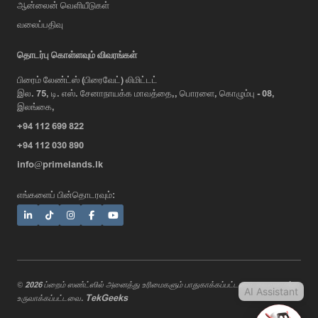
ஆன்லைன் வெளியீடுகள்
வலைப்பதிவு
AI Assistant
தொடர்பு கொள்ளவும் விவரங்கள்
பிரைம் லேண்ட்ஸ் (பிரைவேட்) லிமிட்டட்
இல. 75, டி. எஸ். சேனாநாயக்க மாவத்தை,, பொரளை, கொழும்பு - 08,
Hi, I'm Prime Bee, Your AI
இலங்கை,
Assistant!
+94 112 699 822
Tap the Call button above to talk
with me, or simply type your
+94 112 030 890
message below and I'll be happy to
info@primelands.lk
help.
எங்களைப் பின்தொடரவும்:
© 2026 ப்றைம் ஸண்ட்ஸில் அனைத்து உரிமைகளும் பாதுகாக்கப்பட்டவை. வடிவமைத்து
AI Assistant
TekGeeks
உருவாக்கப்பட்டவை.