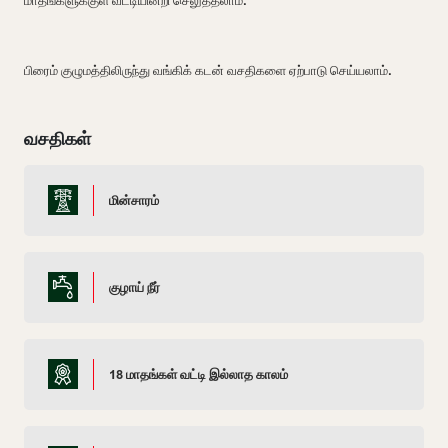
பிரைம் குழுமத்திலிருந்து வங்கிக் கடன் வசதிகளை ஏற்பாடு செய்யலாம்.
வசதிகள்
மின்சாரம்
குழாய் நீர்
18 மாதங்கள் வட்டி இல்லாத காலம்