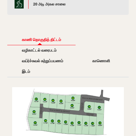
20 அடி அகல சாலை
காணி தொகுதித் திட்டம்
வழிகாட்டல் வரைபடம்
வய்ர்ச்சுவல் சுற்றுப்பயணம்
காணொளி
இடம்