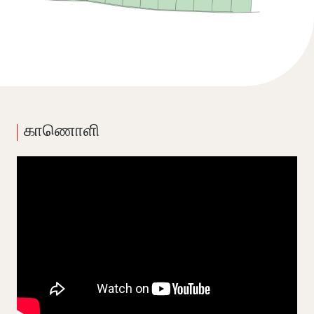
காணொளி