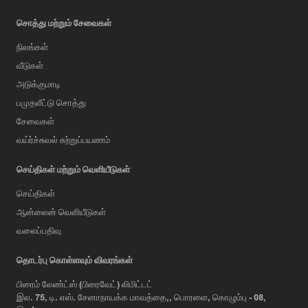
சொத்து மற்றும் சேவைகள்
நிலங்கள்
வீடுகள்
அடுக்குமாடி
பமுதலீட்டு சொத்து
சேவைகள்
வய்ர்ச்சுவல் சுற்றுப்பயணம்
செய்திகள் மற்றும் வெளியீடுகள்
செய்திகள்
ஆன்லைன் வெளியீடுகள்
வலைப்பதிவு
AI Assistant
தொடர்பு கொள்ளவும் விவரங்கள்
பிரைம் லேண்ட்ஸ் (பிரைவேட்) லிமிட்டட்
இல. 75, டி. எஸ். சேனாநாயக்க மாவத்தை,, பொரளை, கொழும்பு - 08,
Hi, I'm Prime Bee, Your AI