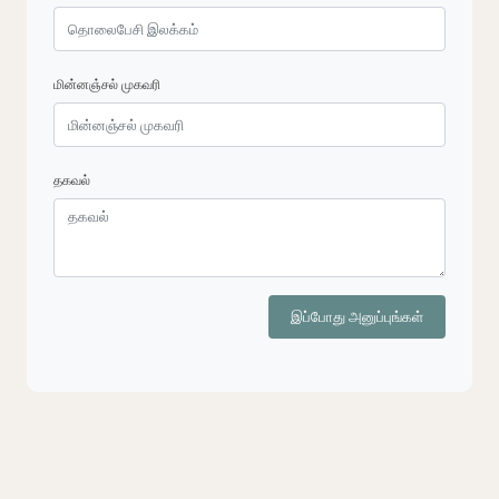
மின்னஞ்சல் முகவரி
தகவல்
இப்போது அனுப்புங்கள்