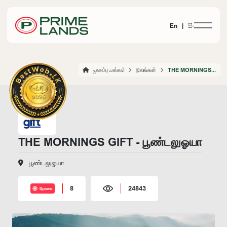
En |
සිං
முகப்பு பக்கம்
நிலங்கள்
THE MORNINGS GIFT PUNDALUOYA
THE MORNINGS GIFT - பூண்டலுஓயா
பூண்டலுஓயா
8
24843
நேரலை