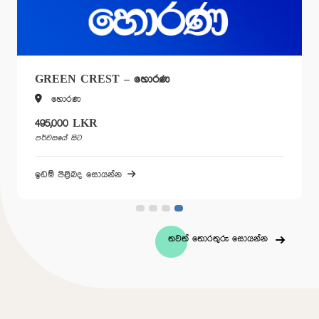
GREEN CREST – හොරණ
හොරණ
495,000 LKR
පර්චසයේ සිට
ඉඩම් පිළිබද සොයන්න
තවත් තොරතුරු සොයන්න