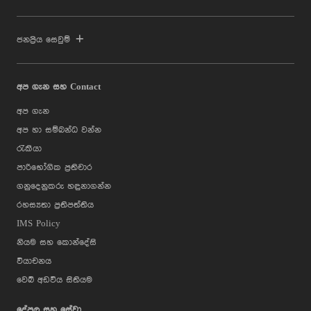
ජනප්‍රිය සෙවුම්
අප ගැන සහ Contact
අප ගැන
අප හා සම්බන්ධ වන්න
රැකියා
පාරිභෝගික ප්‍රතිචාර
ගනුදෙනුකරු හඳුනාගන්න
රහස්‍යතා ප්‍රතිපත්තිය
IMS Policy
නියම සහ කොන්දේසි
වියාචනය
වෙබ් අඩවිය සිතියම
දේපල සහ සේවා