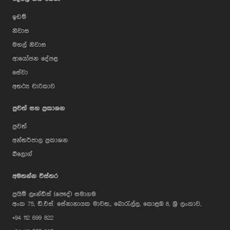
ඉඩම්
නිවාස
මහල් නිවාස
ආයෝජන දේපළ
සේවා
අතථ්‍ය චාරිකාව
පුවත් සහ ප්‍රකාශන
පුවත්
අන්තර්ජාල ප්‍රකාශන
බ්ලොග්
AI Assistant
අමතන්න විස්තර
ප්‍රයිම් ලෑන්ඩ්ස් (පෞද්) සමාගම
Hi, I'm Prime Bee, Your AI
අංක 75, ඩී.එස්. සේනානායක මාවත,, බොරැල්ල, කොළඹ 8, ශ්‍රී ලංකාව,
Assistant!
+94 112 699 822
Tap the Call button above to talk
with me, or simply type your