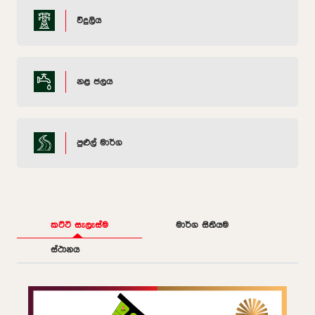
විදුලිය
නළ ජලය
පුළුල් මාර්ග
කට්ටි සැලැස්ම
මාර්ග සිතියම
ස්ථානය