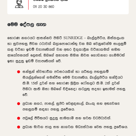
011 20 30 860
මෙම දේපල ගැන
හොරණ නගරයට ආසන්නව පිහිටි SUNRIDGE - බැල්ලපිටිය, නිස්කලංක
හා සුවපහසු ජීවන රටාවක් බලාපොරොත්තු වන ඔබ වෙනුවෙන්ම සැලසුම්
කළ වටිනා ඉඩම් ව්‍යාපෘතියක් වන අතර දිගුකාලීන වටිනාකමක් සහිත
ආයෝජනයක් ලෙසත්, ඔබගේ අනාගත සිහින නිවස ගොඩනගා ගැනීමටත්
ඉතා සුදුසු ඉඩම් ව්‍යාපෘතියක් වේ.
සන්සුන් ස්වභාවික පරිසරයකින් හා යටිතල පහසුකම්
සියල්ලන්ගෙන් සමන්විත මෙම ව්‍යාපෘතිය, බැල්ලපිටිය හන්දියට
කි.මී. 1.5ක් දුරින් සහ හොරණ මූලික රෝහලට කි.මී. 2ක් දුරින්
පිහිටා ඇති නිසා ඔබගේ එදිනෙදා කටයුතු සදහා ඉතාමත් පහසු
වේ.
ප්‍රධාන නගර, පාසල්, සුපිරි වෙළඳසැල්, බැංකු සහ අත්‍යවශ්‍ය
පහසුකම් සඳහා පහසු ප්‍රවේශය.
පවුලේ ජීවිතයට සුදුසු සාමකාමී සහ හරිත වටපිටාවක්.
ප්‍රධාන මාර්ග ජාල සහ නාගරික මධ්‍යස්ථාන වෙත පහසු ප්‍රවේශය.