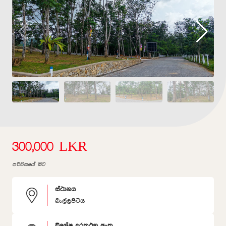
300,000 LKR
පර්චසයේ සිට
ස්ථානය
බැල්ලපිටිය
විශේෂ දුරකථන අංක