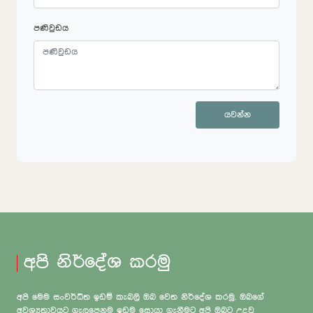
පණිවුඩය
යවන්න
අපි නිර්දේශ කරමු
අපි මෙම සංවර්ධිත ඉඩම් කැබලි ඔබ වෙත නිර්දේශ කරමු. ඔබගේ
අවශ්‍යතාවයට ගැලපෙනම ඉඩම සොයා ගැනීමට අපි ඔබට උදවු