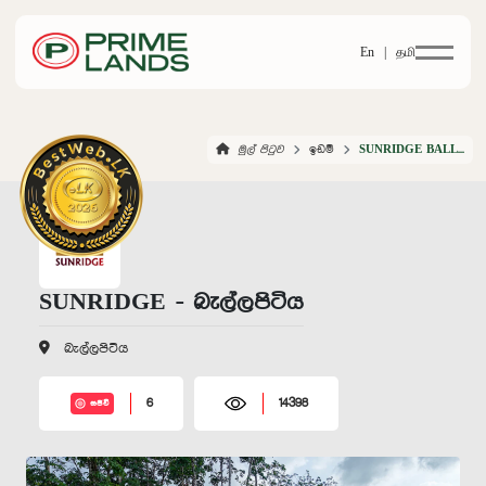
En |
தமி
මුල් පිටුව
ඉඩම්
SUNRIDGE BALLAPITIYA
SUNRIDGE - බැල්ලපිටිය
බැල්ලපිටිය
6
14398
සජීවී