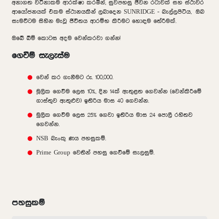
අනාගත වටිනාකම ආරක්ෂා කරමින්, සුවපහසු ජීවන රටාවක් සහ ස්ථාවර
ආයෝජනයක් එකම ස්ථානයකින් ලබාදෙන SUNRIDGE - බැල්ලපිටිය, ඔබ
සැමවිටම සිහින මැවූ ජීවිතය ආරම්භ කිරීමට හොඳම තේරීමක්.
ඔබේ බිම් කොටස අදම වෙන්කරවා ගන්න!
ගෙවීම් සැලැස්ම
වෙන් කර ගැනීමට රු. 100,000.
මූලික ගෙවීම ලෙස 10%, දින 14ක් ඇතුළත ගෙවන්න (වෙන්කිරීමේ
ගාස්තුව ඇතුළුව) ඉතිරිය මාස 40 ගෙවන්න.
මුලික ගෙවීම ලෙස 25% ගෙවා ඉතිරිය මාස 24 පොලී රහිතව
ගෙවන්න.
NSB බැංකු ණය පහසුකම්.
Prime Group වෙතින් පහසු ගෙවීමේ සැලසුම්.
පහසුකම්