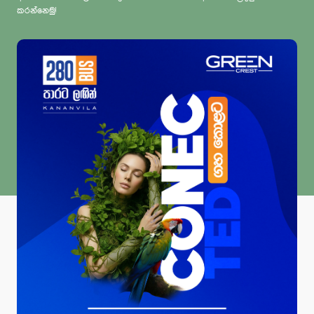
කරන්නෙමු!