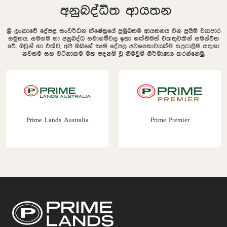
අනුබද්ධිත ආයතන
ශ්‍රී ලංකාවේ දේපළ සංවර්ධන ක්ෂේත්‍රයේ ප්‍රමුඛතම ආයතනය වන ප්‍රයිම් ව්‍යාපාර
සමුහය, සමගම හා අනුබද්ධ සමාගම්වල ඉතා ශක්තිමත් එකතුවකින් සමන්විත
වේ. ඔවුන් හා එක්ව, අපි ඔබගේ සෑම දේපල අවශ්‍යතාවයක්ම සපුරාලීම සඳහා
නවතම සහ වටිනාකම මත පදනම් වූ නිමවුම් නිර්මාණය කරන්නෙමු.
Prime Lands Australia
Prime Premier