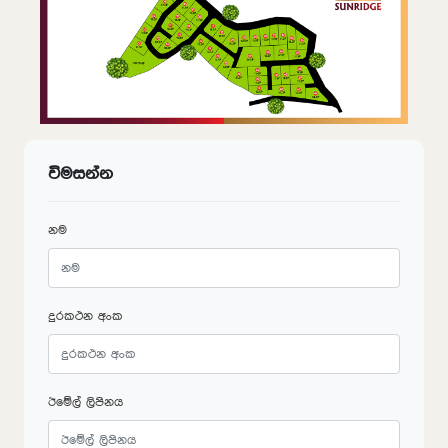
විමසන්න
නම
දුරකථන අංක
ඊමේල් ලිපිනය