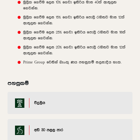
මුලික ගෙවීම ලෙස 10% ගෙවා ඉතිරිය මාස 40ක් ඇතුලත
ගෙවන්න.
මුලික ගෙවීම ලෙස 15% ගෙවා ඉතිරිය පොලි රහිතව මාස 12ක්
ඇතුලත ගෙවන්න.
මුලික ගෙවීම ලෙස 25% ගෙවා ඉතිරිය පොලි රහිතව මාස 18ක්
ඇතුලත ගෙවන්න.
මුලික ගෙවීම ලෙස 20% ගෙවා ඉතිරිය පොලි රහිතව මාස 12ක්
ඇතුලත ගෙවන්න.
Prime Group වෙතින් බැංකු ණය පහසුකම් සලසාදිය හැක.
පහසුකම්
විදුලිය
අඩි 30 පළල පාර