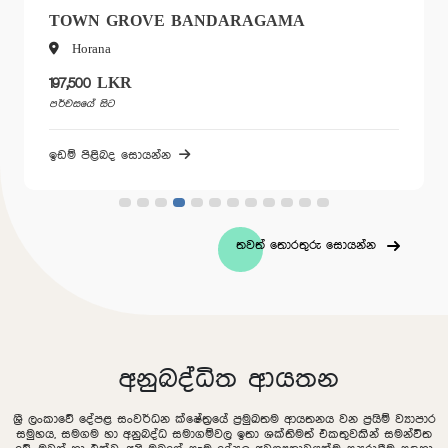
TOWN GROVE BANDARAGAMA
Horana
197,500 LKR
පර්චසයේ සිට
ඉඩම් පිළිබද සොයන්න
තවත් තොරතුරු සොයන්න
අනුබද්ධිත ආයතන
ශ්‍රී ලංකාවේ දේපළ සංවර්ධන ක්ෂේත්‍රයේ ප්‍රමුඛතම ආයතනය වන ප්‍රයිම් ව්‍යාපාර
සමුහය, සමගම හා අනුබද්ධ සමාගම්වල ඉතා ශක්තිමත් එකතුවකින් සමන්විත