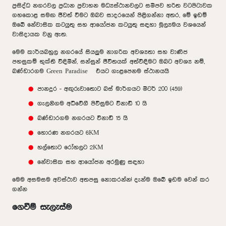
ප්‍රසිද්ධ නගරවල ප්‍රධාන ප්‍රවාහන මධ්‍යස්ථානවලට සමීපව හරිත වටපිටාවක
ගහකොළ සමඟ ජීවත් වීමට ඔබව සාදරයෙන් පිළිගන්නා අතර, මේ ඉඩම්
ඔබේ නේවාසික කටයුතු සහ ආයෝජන කටයුතු සඳහා මූල්‍යමය වශයෙන්
වාසිදායක වනු ඇත.
මෙම කාර්යබහුල නගරයේ සියලුම නාගරික අවශ්‍යතා සහ වාණිජ
පහසුකම් භුක්ති විඳිමින්, සන්සුන් ජීවිතයක් අත්විඳීමට ඔබට අවශ්‍ය නම්,
බණ්ඩාරගම
Green Paradise
එයට ගැළපෙනම ස්ථානයයි
පානදුර - අඟුරුවාතොට බස් මාර්ගයට මීටර් 200 (459)
ගැලනිගම අධිවේගී පිවිසුමට විනාඩි 10 යි
බණ්ඩාරගම නගරයට විනාඩි 15 යි
හොරණ නගරයට 6KM
හල්තොට රෝහලට 2KM
නේවාසික සහ ආයෝජන අරමුණු සඳහා
මෙම අසමසම අවස්ථාව අතපසු නොකරන්න! දැන්ම ඔබේ ඉඩම වෙන් කර
ගන්න
ගෙවීම් සැලැස්ම