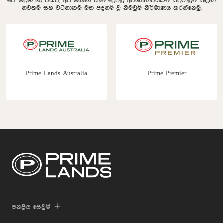
වේ. ඔවුන් හා එක්ව, අපි ඔබගේ සෑම දේපල අවශ්‍යතාවයක්ම සපුරාලීම සඳහා
නවතම සහ වටිනාකම මත පදනම් වූ නිමවුම් නිර්මාණය කරන්නෙමු.
Prime Lands Australia
Prime Premier
ජනප්‍රිය සෙවුම්