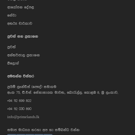
ආයෝජන දේපළ
සේවා
අතථ්‍ය චාරිකාව
පුවත් සහ ප්‍රකාශන
පුවත්
අන්තර්ජාල ප්‍රකාශන
බ්ලොග්
AI Assistant
අමතන්න විස්තර
ප්‍රයිම් ලෑන්ඩ්ස් (පෞද්) සමාගම
Hi, I'm Prime Bee, Your AI
අංක 75, ඩී.එස්. සේනානායක මාවත,, බොරැල්ල, කොළඹ 8, ශ්‍රී ලංකාව,
Assistant!
+94 112 699 822
Tap the Call button above to talk
with me, or simply type your
+94 112 030 890
message below and I'll be happy to
help.
info@primelands.lk
සමාජ මාධ්‍යය හරහා අප හා සම්බන්ධ වන්න: