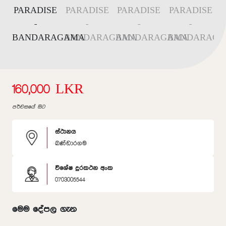
160,000 LKR
පර්චසයේ සිට
ස්ථානය
බණ්ඩාරගම
විශේෂ දුරකථන අංක
0703005544
මෙම දේපල ගැන