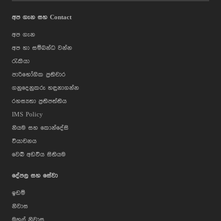
අප ගැන සහ Contact
අප ගැන
අප හා සම්බන්ධ වන්න
රැකියා
පාරිභෝගික ප්‍රතිචාර
ගනුදෙනුකරු හඳුනාගන්න
රහස්‍යතා ප්‍රතිපත්තිය
IMS Policy
නියම සහ කොන්දේසි
වියාචනය
වෙබ් අඩවිය සිතියම
දේපල සහ සේවා
ඉඩම්
නිවාස
මහල් නිවාස