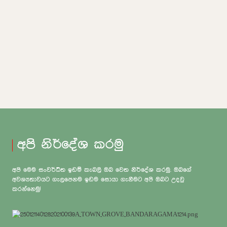
අපි නිර්දේශ කරමු
අපි මෙම සංවර්ධිත ඉඩම් කැබලි ඔබ වෙත නිර්දේශ කරමු. ඔබගේ
අවශ්‍යතාවයට ගැලපෙනම ඉඩම සොයා ගැනීමට අපි ඔබට උදවු
කරන්නෙමු!