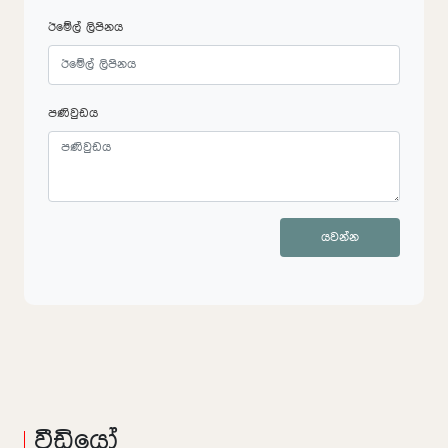
ඊමේල් ලිපිනය
පණිවුඩය
යවන්න
වීඩියෝ