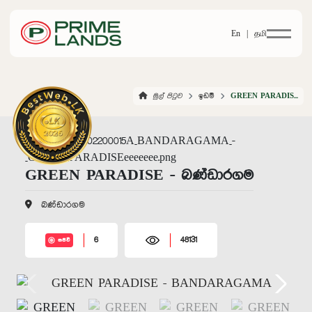
En |
தமி
මුල් පිටුව
ඉඩම්
GREEN PARADISE BANDARAGAMA
GREEN PARADISE - බණ්ඩාරගම
බණ්ඩාරගම
6
48131
සජීවී