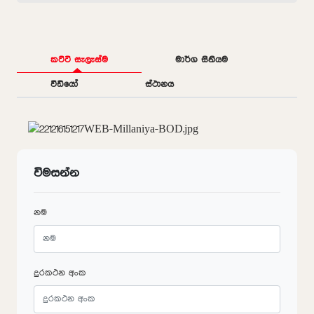
කට්ටි සැලැස්ම
මාර්ග සිතියම
වීඩියෝ
ස්ථානය
විමසන්න
නම
දුරකථන අංක