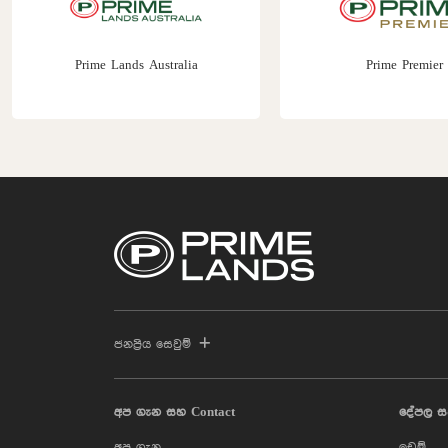
Prime Lands Australia
Prime Premier
ජනප්‍රිය සෙවුම්
අප ගැන සහ Contact
දේපල ස
අප ගැන
ඉඩම්