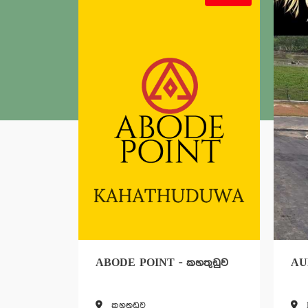
ABODE POINT - කහතුඩුව
AUROUS HOMA
කහතුඩුව
Homagama