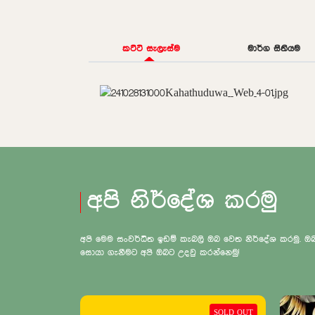
කට්ටි සැලැස්ම
මාර්ග සිතියම
අපි නිර්දේශ කරමු
අපි මෙම සංවර්ධිත ඉඩම් කැබලි ඔබ වෙත නිර්දේශ කරමු.
සොයා ගැනීමට අපි ඔබට උදවු කරන්නෙමු!
SOLD OUT