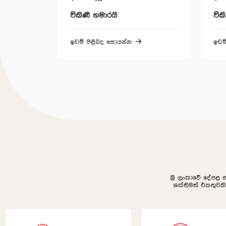
විකිණී හමාරයි
විකිණී හමාරයි
ඉඩම් පිළිබද සොයන්න
ඉඩම් පිළිබද සොයන්න
ශ්‍රී ලංකාවේ දේපළ 
ශක්තිමත් එකතුවක