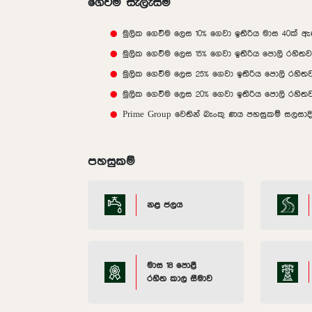
ගෙවීම් සැලැස්ම
මුලික ගෙවීම ලෙස 10% ගෙවා ඉතිරිය මාස 40ක් 
මුලික ගෙවීම ලෙස 15% ගෙවා ඉතිරිය පොලි රහිත
මුලික ගෙවීම ලෙස 25% ගෙවා ඉතිරිය පොලි රහිත
මුලික ගෙවීම ලෙස 20% ගෙවා ඉතිරිය පොලි රහිත
Prime Group වෙතින් බැංකු ණය පහසුකම් සලසා
පහසුකම්
නළ ජලය
මාස 18 පොළී
රහිත කාල සීමාව