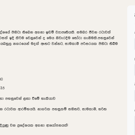
‍රදේශයේ පිහිටා තිබෙන අගනා ඉඩම් ව්‍යාපෘතියකි. සමබර ජීවන රටාවක්
් ඉදි කිරීම වෙනුවෙන් ද මෙය නිවැරදිම තෝරා ගැනීමකි.පහසුවෙන්
ර්යබහුල නගරයෙන් මදක් ඈතට වන්නට, සාමකාමී පරිසරයක පිහිටා තිබීම
50
3.5
සඳහා පහසුවෙන් ළඟා වීමේ හැකියාව
වන රටාවක ආරම්භයයි. නාගරික පහසුකම් සහිතව, සාමකාමී, හරිත
දියුණු වන ප්‍රදේශයක අගනා ආයෝජනයක්!