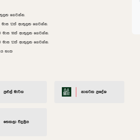
ඇතුලත ගෙවන්න.
ව මාස 12ක් ඇතුලත ගෙවන්න.
ව මාස 18ක් ඇතුලත ගෙවන්න.
ව මාස 12ක් ඇතුලත ගෙවන්න.
දිය හැක
පුළුල් මාර්ග
නාගරික ප්‍රදේශ
තෙකලා විදුලිය