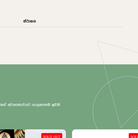
ස්ථානය
 ඔබගේ අවශ්‍යතාවයට ගැලපෙනම ඉඩම
SOLD OUT
SOLD OUT