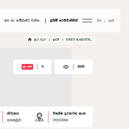
අප හා සම්බන්ධ වන්න
ප්‍රයිම් රෙසිඩන්සීස්
En |
தமி
මුල් පිටුව
ඉඩම්
OREN KAHATHUDUWA
6
9935
සජීවී
ස්ථානය
විශේෂ දුරකථන අංක
කහතුඩුව
0112030899