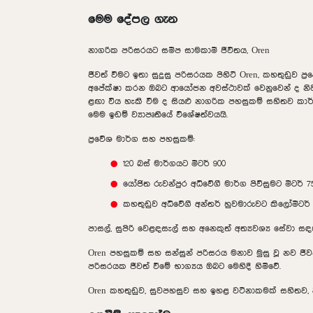
මෙම දේපල ගැන
නාගරික පරිසරයට සමීප සාමකාමී ජීවිතය, Oren
ජීවත් වීමට ඉතා සුදුසු පරිසරයක පිහිටි Oren, කහතුඩුව ප්
අපේක්ෂා කරන ඔබට ආයෝජන අවස්ථාවක් වෙනුවෙන් ද නිවසක
ළඟා විය හැකි වීම ද සියළු නාගරික පහසුකම් සහිතව කා
මෙම ඉඩම් ව්‍යාපෘතියේ විශේෂත්වයයි.
ප්‍රවේශ මාර්ග සහ පහසුකම්:
120 බස් මාර්ගයට මීටර් 900
යෝජිත රුවන්පුර අධිවේගී මාර්ග පිවිසුමට මීටර් 7
කහතුඩුව අධිවේගී අන්තර් හුවමාරුවට කිලෝමීටර් 
පාසල්, සුපිරි වෙළඳසැල් සහ අනෙකුත් අත්‍යවශ්‍ය සේවා 
Oren පහසුකම් සහ සන්සුන් පරිසරය මනාව මුසු වූ නව ජී
පරිසරයක ජීවත් වීමේ භාග්‍යය ඔබට මෙහිදී හිමිවේ.
Oren කහතුඩුව, සුවපහසුව සහ ඉහළ වටිනාකමක් සහිතව, 