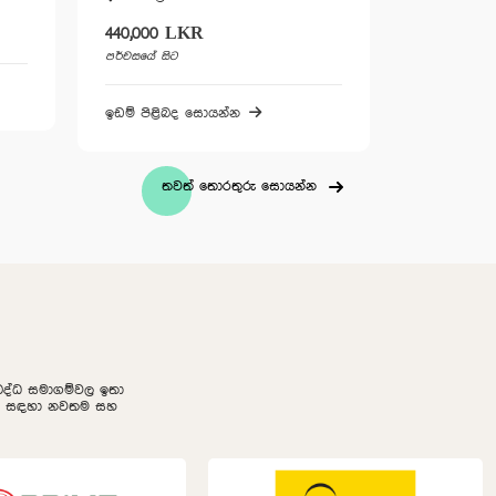
40,000 LKR
විකිණී හමාරයි
ර්චසයේ සිට
ඉඩම් පිළිබද සොයන්න
ඩම් පිළිබද සොයන්න
තවත් තොරතුරු සොයන්න
නුබද්ධ සමාගම්වල ඉතා
ලීම සඳහා නවතම සහ