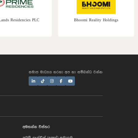
cies PLC
Bhoomi Reality Holdings
සමාජ මාධ්‍යය හරහා අප හා සම්බන්ධ වන්න:
AI Assistant
අමතන්න විස්තර
ප්‍රයිම් ලෑන්ඩ්ස් (පෞද්) සමාගම