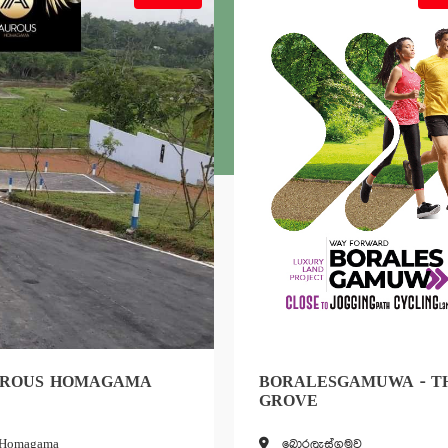
GAMA
BORALESGAMUWA - THE
L
GROVE
බොරලැස්ගමුව