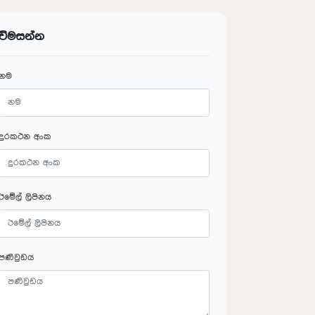
විමසන්න
නම
දුරකථන අංක
ඊමේල් ලිපිනය
පණිවුඩය