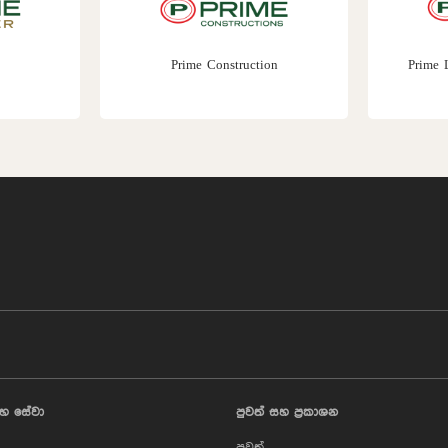
Prime Construction
Prime Lands Residen
හ සේවා
පුවත් සහ ප්‍රකාශන
පුවත්