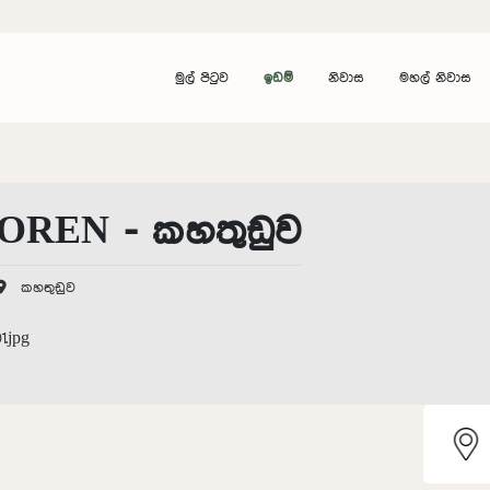
මුල් පිටුව
ඉඩම්
නිවාස
මහල් නිවාස
OREN - කහතුඩුව
කහතුඩුව