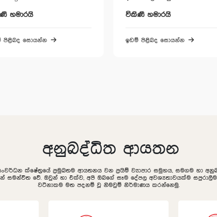
විකිණී හමාරයි
4
ප
ඉඩම් පිළිබද සොයන්න
ඉ
අනුබද්ධිත ආයතන
සංවර්ධන ක්ෂේත්‍රයේ ප්‍රමුඛතම ආයතනය වන ප්‍රයිම් ව්‍යාපාර සමුහය, සමගම හා අ
ින් සමන්විත වේ. ඔවුන් හා එක්ව, අපි ඔබගේ සෑම දේපල අවශ්‍යතාවයක්ම සපුරා
වටිනාකම මත පදනම් වූ නිමවුම් නිර්මාණය කරන්නෙමු.