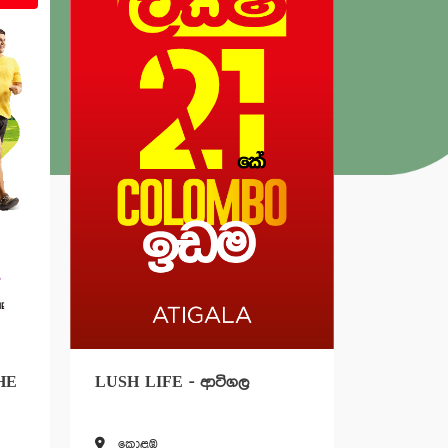
USH LIFE - ආටිගල
ABODE POINT - කහතු
කොළඹ
කහතුඩුව