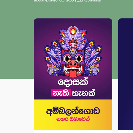
සොයා ගැනීමට අපි ඔබට උදවු කරන්නෙමු!