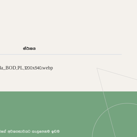
ස්ථානය
 ඔබගේ අවශ්‍යතාවයට ගැලපෙනම ඉඩම