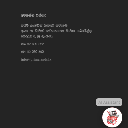
AI Assistant
අමතන්න විස්තර
ප්‍රයිම් ලෑන්ඩ්ස් (පෞද්) සමාගම
Hi, I'm Prime Bee, Your AI
අංක 75, ඩී.එස්. සේනානායක මාවත,, බොරැල්ල,
Assistant!
Tap the Call button above to talk
කොළඹ 8, ශ්‍රී ලංකාව,
with me, or simply type your
+94 112 699 822
message below and I'll be happy to
help.
+94 112 030 890
info@primelands.lk
AI Assistant