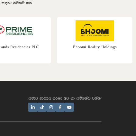
ලීම සඳහා නවතම සහ
Bhoomi Reality Holdings
Prime Group Dub
සමාජ මාධ්‍යය හරහා අප හා සම්බන්ධ වන්න: