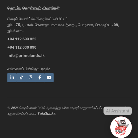
AI Assistant
தொடர்பு கொள்ளவும் விவரங்கள்
பிரைம் லேண்ட்ஸ் (பிரைவேட்) லிமிட்டட்
இல. 75, டி. எஸ். சேனாநாயக்க மாவத்தை,, பொரளை, கொழும்பு - 08,
Hi, I'm Prime Bee, Your AI
இலங்கை,
Assistant!
+94 112 699 822
Tap the Call button above to talk
with me, or simply type your
+94 112 030 890
message below and I'll be happy to
info@primelands.lk
help.
எங்களைப் பின்தொடரவும்:
© 2026 ப்றைம் ஸண்ட்ஸில் அனைத்து உரிமைகளும் பாதுகாக்கப்பட்டவை. வடிவமைத்து
AI Assistant
TekGeeks
உருவாக்கப்பட்டவை.