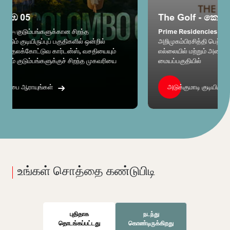
The Golf - කොළඹ 08
Prime Residencies வழங்கும் “தி கோல்ஃப் – கொழும்பு 08”
அறிமுகம்பிரசித்தி பெற்ற ராயல் கொழும்பு கோல்ஃப் மைதானத்தின்
எல்லையில் மற்றும் அதை நோக்கியவாறு அமைந்துள்ளதுகொழும்பின்
மையப்பகுதியில்
அடுக்குமாடி குடியிருப்பை ஆராயுங்கள்
உங்கள் சொத்தை கண்டுபிடி
புதிதாக
நடந்து
தொடங்கப்பட்டது
கொண்டிருக்கிறது