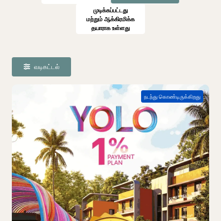
முடிக்கப்பட்டது
மற்றும் ஆக்கிரமிக்க
தயாராக உள்ளது
வடிகட்டல்
நடந்து கொண்டிருக்கிறது