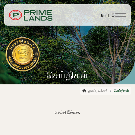
En |
සිං
செய்திகள்
முகப்பு பக்கம்
செய்திகள்
செய்தி இல்லை.