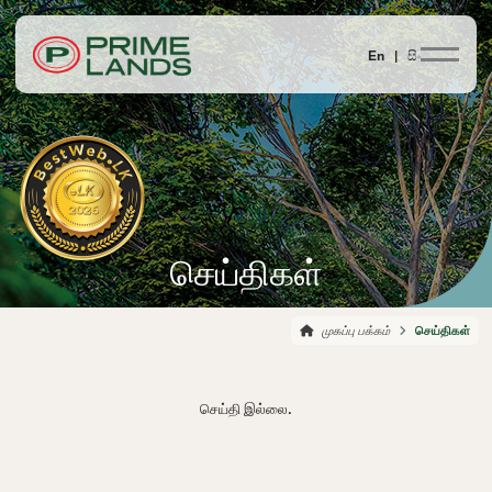
En |
සිං
செய்திகள்
முகப்பு பக்கம்
செய்திகள்
செய்தி இல்லை.