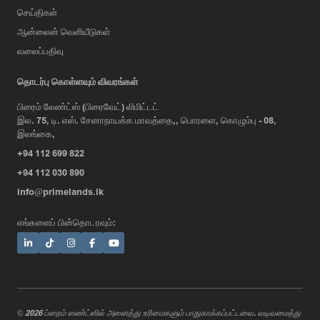
செய்திகள்
ஆன்லைன் வெளியீடுகள்
வலைப்பதிவு
தொடர்பு கொள்ளவும் விவரங்கள்
பிரைம் லேண்ட்ஸ் (பிரைவேட்) லிமிட்டட்
இல. 75, டி. எஸ். சேனாநாயக்க மாவத்தை,, பொரளை, கொழும்பு - 08,
AI Assistant
இலங்கை,
+94 112 699 822
+94 112 030 890
Hi, I'm Prime Bee, Your AI
info@primelands.lk
Assistant!
Tap the Call button above to talk
எங்களைப் பின்தொடரவும்:
with me, or simply type your
message below and I'll be happy to
help.
© 2026 ப்றைம் ஸண்ட்ஸில் அனைத்து உரிமைகளும் பாதுகாக்கப்பட்டவை. வடிவமைத்து