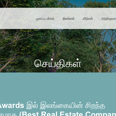
முகப்பு பக்கம்
நிலங்கள்
வீடுகள்
அடுக்குமா
செய்திகள்
Awards இல் இலங்கையின் சிறந்த
னமாக (Best Real Estate Compan