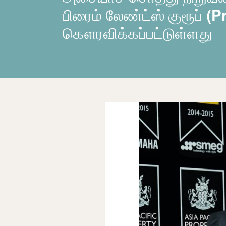
பிரைம் லேண்ட்ஸ் குரூப் 
கௌரவிக்கப்பட்டுள்ளது