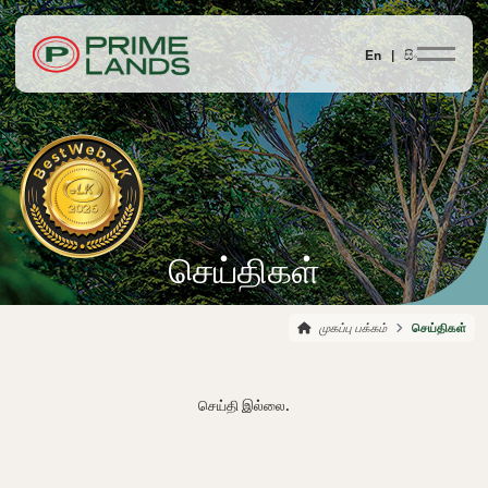
En |
සිං
செய்திகள்
முகப்பு பக்கம்
செய்திகள்
செய்தி இல்லை.