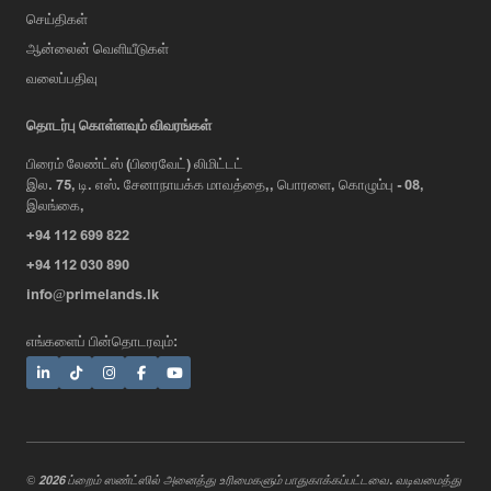
செய்திகள்
ஆன்லைன் வெளியீடுகள்
வலைப்பதிவு
தொடர்பு கொள்ளவும் விவரங்கள்
பிரைம் லேண்ட்ஸ் (பிரைவேட்) லிமிட்டட்
இல. 75, டி. எஸ். சேனாநாயக்க மாவத்தை,, பொரளை, கொழும்பு - 08,
AI Assistant
இலங்கை,
+94 112 699 822
+94 112 030 890
Hi, I'm Prime Bee, Your AI
info@primelands.lk
Assistant!
Tap the Call button above to talk
எங்களைப் பின்தொடரவும்:
with me, or simply type your
message below and I'll be happy to
help.
© 2026 ப்றைம் ஸண்ட்ஸில் அனைத்து உரிமைகளும் பாதுகாக்கப்பட்டவை. வடிவமைத்து