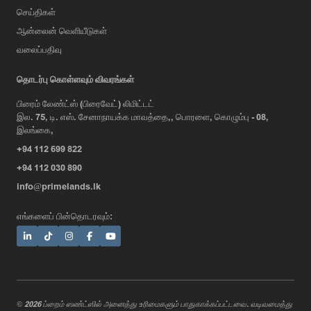
செய்திகள்
ஆன்லைன் வெளியீடுகள்
வலைப்பதிவு
தொடர்பு கொள்ளவும் விவரங்கள்
பிரைம் லேண்ட்ஸ் (பிரைவேட்) லிமிட்டட்
இல. 75, டி. எஸ். சேனாநாயக்க மாவத்தை,, பொரளை, கொழும்பு - 08,
AI Assistant
இலங்கை,
+94 112 699 822
+94 112 030 890
Hi, I'm Prime Bee, Your AI
info@primelands.lk
Assistant!
Tap the Call button above to talk
எங்களைப் பின்தொடரவும்:
with me, or simply type your
message below and I'll be happy to
help.
© 2026 ப்றைம் ஸண்ட்ஸில் அனைத்து உரிமைகளும் பாதுகாக்கப்பட்டவை. வடிவமைத்து