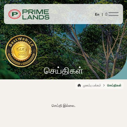
En |
සිං
செய்திகள்
முகப்பு பக்கம்
செய்திகள்
செய்தி இல்லை.