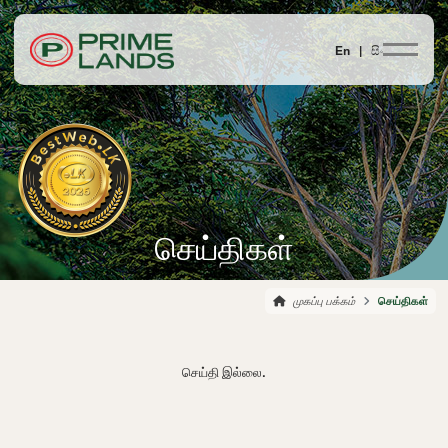
En |
සිං
செய்திகள்
முகப்பு பக்கம்
செய்திகள்
செய்தி இல்லை.