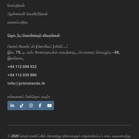
செய்திகள்
ஆன்லைன் வெளியீடுகள்
வலைப்பதிவு
தொடர்பு கொள்ளவும் விவரங்கள்
பிரைம் லேண்ட்ஸ் (பிரைவேட்) லிமிட்டட்
இல. 75, டி. எஸ். சேனாநாயக்க மாவத்தை,, பொரளை, கொழும்பு - 08,
AI Assistant
இலங்கை,
+94 112 699 822
+94 112 030 890
Hi, I'm Prime Bee, Your AI
info@primelands.lk
Assistant!
Tap the Call button above to talk
எங்களைப் பின்தொடரவும்:
with me, or simply type your
message below and I'll be happy to
help.
© 2026 ப்றைம் ஸண்ட்ஸில் அனைத்து உரிமைகளும் பாதுகாக்கப்பட்டவை. வடிவமைத்து