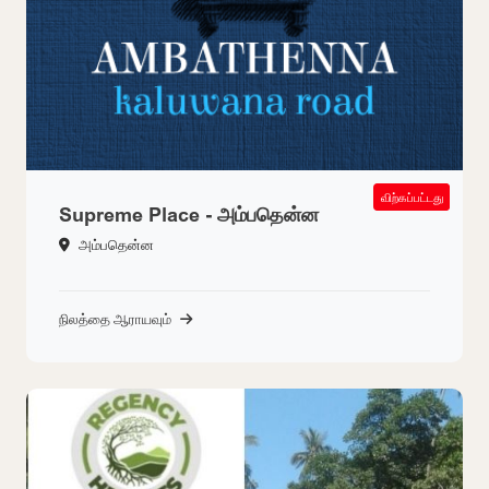
SOLD OUT
விற்கப்பட்டது
Supreme Place - அம்பதென்ன
அம்பதென்ன
நிலத்தை ஆராயவும்