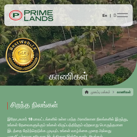
En |
සිං
காணிகள்
முகப்பு பக்கம்
காணிகள்
சிறந்த நிலங்கள்
இதோ,சுமார் 18 மாவட்டங்களில் உள்ள பரந்த அளவிலான நிலங்களில் இருந்து,
உங்கள் தேவைகளுக்கும் உங்கள் விருப்பத்திற்கும் ஏற்றவாறு பொருத்தமான
இடத்தை தேர்ந்தெடுக்க முடியும். உங்கள் வாழ்க்கை முறை அல்லது
முதலீட்டிற்கான சரியான இடத்தினை இன்றே கண்டறியுங்கள்.