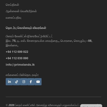
செய்திகள்
ஆன்லைன் வெளியீடுகள்
வலைப்பதிவு
AI Assistant
தொடர்பு கொள்ளவும் விவரங்கள்
பிரைம் லேண்ட்ஸ் (பிரைவேட்) லிமிட்டட்
இல. 75, டி. எஸ். சேனாநாயக்க மாவத்தை,, பொரளை, கொழும்பு - 08,
Hi, I'm Prime Bee, Your AI
இலங்கை,
Assistant!
+94 112 699 822
Tap the Call button above to talk
with me, or simply type your
+94 112 030 890
message below and I'll be happy to
info@primelands.lk
help.
எங்களைப் பின்தொடரவும்:
© 2026 ப்றைம் ஸண்ட்ஸில் அனைத்து உரிமைகளும் பாதுகாக்கப்பட்டவை. வடிவமைத்து