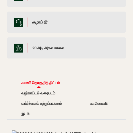
குழாய் நீர்
20 அடி அகல சாலை
காணி தொகுதித் திட்டம்
வழிகாட்டல் வரைபடம்
வய்ர்ச்சுவல் சுற்றுப்பயணம்
காணொளி
இடம்