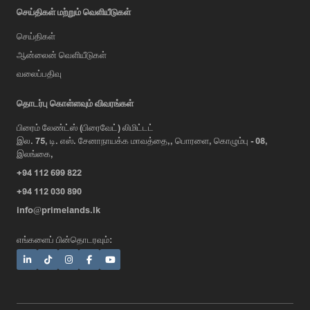
செய்திகள் மற்றும் வெளியீடுகள்
செய்திகள்
ஆன்லைன் வெளியீடுகள்
வலைப்பதிவு
AI Assistant
தொடர்பு கொள்ளவும் விவரங்கள்
பிரைம் லேண்ட்ஸ் (பிரைவேட்) லிமிட்டட்
இல. 75, டி. எஸ். சேனாநாயக்க மாவத்தை,, பொரளை, கொழும்பு - 08,
Hi, I'm Prime Bee, Your AI
இலங்கை,
Assistant!
+94 112 699 822
Tap the Call button above to talk
with me, or simply type your
+94 112 030 890
message below and I'll be happy to
info@primelands.lk
help.
எங்களைப் பின்தொடரவும்: