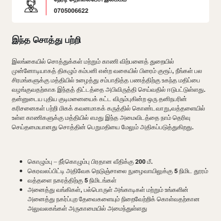
0705006622
இந்த சொத்து பற்றி
இலங்கையில் சொத்துக்கள் மற்றும் காணி விற்பனைத் துறையில்
முன்னோடியாகத் திகழும் கம்பனி என்ற வகையில் பிரைம் குரூப்
,
நீங்கள் பல
சிரமங்களுக்கு மத்தியில் உழைத்து சம்பாதித்த பணத்திற்கு உகந்த மதிப்பை
வழங்குவதற்காக இந்தத் திட்டத்தை அபிவிருத்தி செய்வதில் ஈடுபட்டுள்ளது.
தன்னுடைய புதிய குடிமனையைக் கட்ட விரும்புகின்ற ஒரு தனிநபரின்
கரிசனைகள் பற்றி மிகக் கவனமாகக் கருத்தில் கொண்டவாறு
,
வத்தளையில்
உள்ள காணிகளுக்கு மத்தியில் எமது இந்த அமைவிடத்தை நாம் தெரிவு
செய்தமையானது சொத்தின் பெறுமதியை மேலும் அதிகப்படுத்துகிறது.
கொழும்பு
–
நீர்கொழும்பு பிரதான வீதிக்கு
200
மீ.
கெரவலப்பிட்டி அதிவேக நெடுஞ்சாலை நுழைவாயிலுக்கு
5
நிமிட தூரம்
வத்தளை நகரத்திற்கு
5
நிமிடங்கள்
அனைத்து வங்கிகள்
,
பல்பொருள் அங்காடிகள் மற்றும் உங்களின்
அனைத்து நகர்ப்புற தேவைகளையும் நிறைவேற்றிக் கொள்வதற்கான
அலுவலகங்கள் அருகாமையில் அமைந்துள்ளது