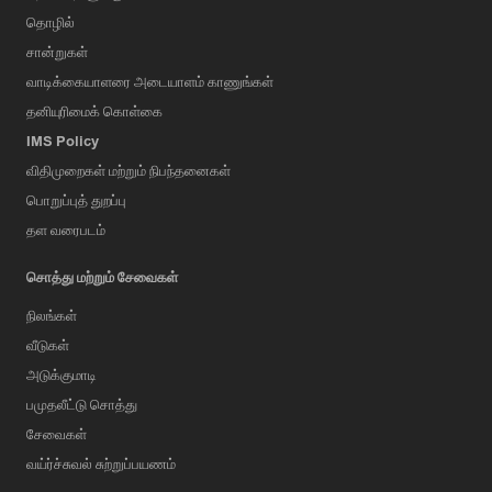
தொழில்
சான்றுகள்
வாடிக்கையாளரை அடையாளம் காணுங்கள்
தனியுரிமைக் கொள்கை
IMS Policy
விதிமுறைகள் மற்றும் நிபந்தனைகள்
பொறுப்புத் துறப்பு
தள வரைபடம்
சொத்து மற்றும் சேவைகள்
நிலங்கள்
வீடுகள்
அடுக்குமாடி
பமுதலீட்டு சொத்து
சேவைகள்
வய்ர்ச்சுவல் சுற்றுப்பயணம்