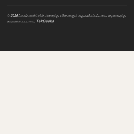
© 2026 ப்றைம் ஸண்ட்ஸில் அனைத்து உரிமைகளும் பாதுகாக்கப்பட்டவை. வடிவமைத்து
TekGeeks
உருவாக்கப்பட்டவை.