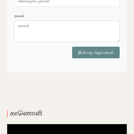
தகவல்
இப்போது அனுப்புங்கள்
காணொளி