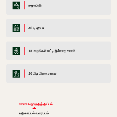
குழாய் நீர்
சிட்டி ஏரியா
18 மாதங்கள் வட்டி இல்லாத காலம்
20 அடி அகல சாலை
காணி தொகுதித் திட்டம்
வழிகாட்டல் வரைபடம்