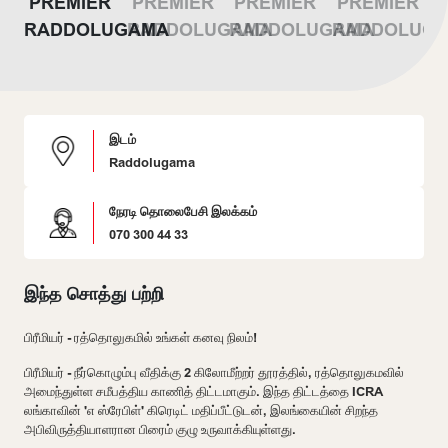
இடம்
Raddolugama
நேரடி தொலைபேசி இலக்கம்
070 300 44 33
இந்த சொத்து பற்றி
பிரீமியர் - ரத்தொலுகமில் உங்கள் கனவு நிலம்!
பிரீமியர் - நீர்கொழும்பு வீதிக்கு 2 கிலோமீற்றர் தூரத்தில், ரத்தொலுகமவில்
அமைந்துள்ள சமீபத்திய காணித் திட்டமாகும். இந்த திட்டத்தை ICRA
லங்காவின் 'எ ஸ்ரேபிள்' கிரெடிட் மதிப்பீட்டுடன், இலங்கையின் சிறந்த
அபிவிருத்தியாளரான பிரைம் குழு உருவாக்கியுள்ளது.