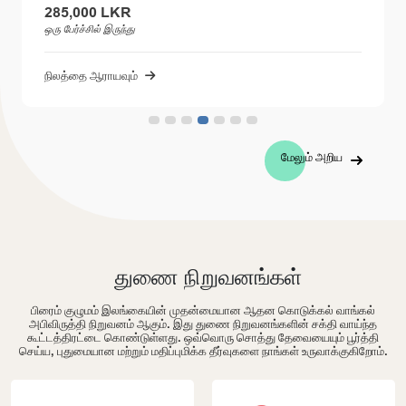
285,000 LKR
ஒரு பேர்ச்சில் இருந்து
நிலத்தை ஆராயவும்
மேலும் அறிய
துணை நிறுவனங்கள்
பிரைம் குழுமம் இலங்கையின் முதன்மையான ஆதன கொடுக்கல் வாங்கல்
அபிவிருத்தி நிறுவனம் ஆகும். இது துணை நிறுவனங்களின் சக்தி வாய்ந்த
கூட்டத்திரட்டை கொண்டுள்ளது. ஒவ்வொரு சொத்து தேவையையும் பூர்த்தி
செய்ய, புதுமையான மற்றும் மதிப்புமிக்க தீர்வுகளை நாங்கள் உருவாக்குகிறோம்.