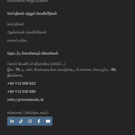
வய்ர்ச்சுவல் சுற்றுப்பயணம்
செய்திகள் மற்றும் வெளியீடுகள்
செய்திகள்
ஆன்லைன் வெளியீடுகள்
வலைப்பதிவு
தொடர்பு கொள்ளவும் விவரங்கள்
பிரைம் லேண்ட்ஸ் (பிரைவேட்) லிமிட்டட்
இல. 75, டி. எஸ். சேனாநாயக்க மாவத்தை,, பொரளை, கொழும்பு - 08,
இலங்கை,
+94 112 699 822
+94 112 030 890
info@primelands.lk
எங்களைப் பின்தொடரவும்: