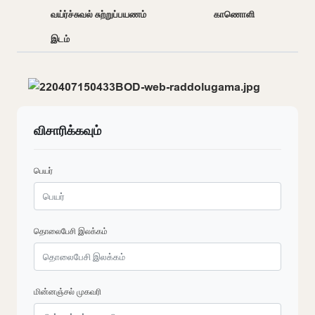
வய்ர்ச்சுவல் சுற்றுப்பயணம்
காணொளி
இடம்
விசாரிக்கவும்
பெயர்
தொலைபேசி இலக்கம்
மின்னஞ்சல் முகவரி