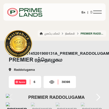
En |
සිං
முகப்பு பக்கம்
நிலங்கள்
PREMIER RADDOLUGAMA
PREMIER ரத்தொழுகம
Raddolugama
6
39398
நேரலை