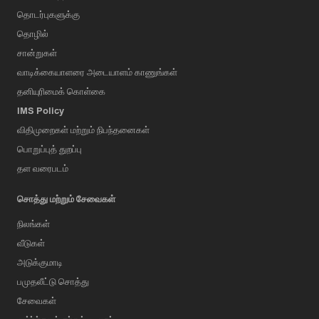
தொடர்புகளுக்கு
தொழில்
சான்றுகள்
வாடிக்கையாளரை அடையாளம் காணுங்கள்
தனியுரிமைக் கொள்கை
IMS Policy
விதிமுறைகள் மற்றும் நிபந்தனைகள்
பொறுப்புத் துறப்பு
தள வரைபடம்
சொத்து மற்றும் சேவைகள்
நிலங்கள்
வீடுகள்
அடுக்குமாடி
பமுதலீட்டு சொத்து
சேவைகள்