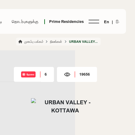
டி
தொடர்புகளுக்கு
Prime Residencies
En |
සිං
முகப்பு பக்கம்
நிலங்கள்
URBAN VALLEY KOTTAWA
6
19656
நேரலை