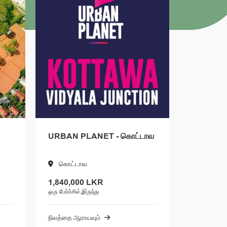
- கொட்டாவ
PRIME EXPRESS FIVE -
மத்தேகொட
மத்தேகொட
1,385,000 LKR
ஒரு பேர்ச்சில் இருந்து
நிலத்தை ஆராயவும்