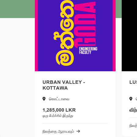
LLEY -
LUSH LAND - கொட்டாவை
A
வை
கொட்டாவை
 LKR
விற்கப்பட்டது
ுந்து
நிலத்தை ஆராயவும்
வும்