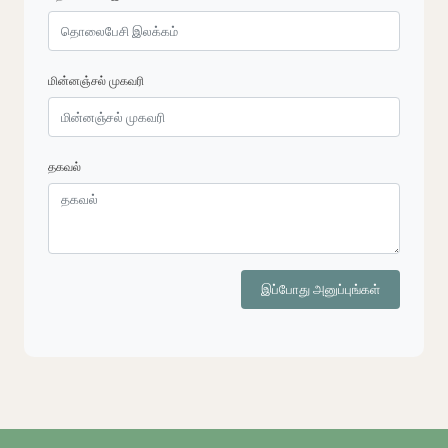
மின்னஞ்சல் முகவரி
தகவல்
இப்போது அனுப்புங்கள்