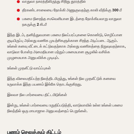
வாதுவா நகரத்திலிருந்து சிறிது தூரத்தில்
தீரகண்டசாலையை நோக்கி அணுகுவதற்கு காலி வீதிக்கு 300 மீ
பசுமை நிறைந்த சமவெளியான இடத்தை நோக்கியவாறு வாதுவா
நகருக்கு 2 கி.மீ
இந்த இடம், தனித்துவமான பசுமை நிலப்பரப்புகளை கொண்டு, செழிப்பான
குடியிருப்பு அல்லது வணிக முயற்சிகளுக்கான சிறந்த அடிப்படை ஆகும்.
உங்கள் கனவு வீட்டைக் கட்டுவதற்காக அல்லது வணிகத்தை நிறுவுவதற்காக,
வாடுவா போன்ற அமைதியான மற்றும் பசுமையான சூழலில் வசிக்க
முழுமையாக அனுபவிக்க முடியும்.
உங்கள் முதலீட்டு வாய்ப்புகள்
இந்த விலைமதிப்பற்ற நிலத்திடமிருந்து, உங்கள் நில முதலீட்டுக் கனவை
உருவாக்க இந்த பயணம் இங்கே தொடங்குகிறது.
இலவச நில பார்வையை திட்டமிடுங்கள்
இன்று, உங்கள் பார்வையை உறுதிப்படுத்தி, வாடுவாவில் உள்ள உங்கள் பசுமை
நிலத்தில் ஒரு மாயாஜால அனுபவத்தைப் பெறுங்கள்.
பணம் செலுத்தும் திட்டம்