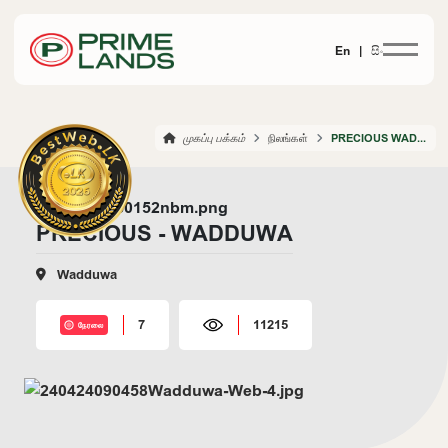
En |
සිං
முகப்பு பக்கம்
நிலங்கள்
PRECIOUS WADDUWA
PRECIOUS - WADDUWA
Wadduwa
7
11215
நேரலை