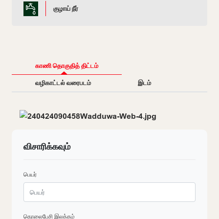
குழாய் நீர்
காணி தொகுதித் திட்டம்
வழிகாட்டல் வரைபடம்
இடம்
விசாரிக்கவும்
பெயர்
தொலைபேசி இலக்கம்