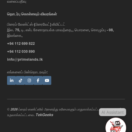
வலைப்பதிவு
AI Assistant
தொடர்பு கொள்ளவும் விவரங்கள்
பிரைம் லேண்ட்ஸ் (பிரைவேட்) லிமிட்டட்
இல. 75, டி. எஸ். சேனாநாயக்க மாவத்தை,, பொரளை, கொழும்பு - 08,
Hi, I'm Prime Bee, Your AI
இலங்கை,
Assistant!
+94 112 699 822
Tap the Call button above to talk
with me, or simply type your
+94 112 030 890
message below and I'll be happy to
info@primelands.lk
help.
எங்களைப் பின்தொடரவும்:
© 2026 ப்றைம் ஸண்ட்ஸில் அனைத்து உரிமைகளும் பாதுகாக்கப்பட்டவை. வடிவமைத்து
AI Assistant
TekGeeks
உருவாக்கப்பட்டவை.