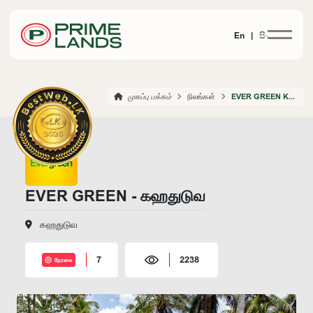
En |
සිං
முகப்பு பக்கம்
நிலங்கள்
EVER GREEN KAHATHUDUWA
EVER GREEN - கஹதுடுவ
கஹதுடுவ
7
2238
நேரலை