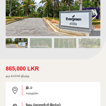
865,000 LKR
ஒரு பேர்ச்சில் இருந்து
இடம்
கஹதுடுவ
நேரடி தொலைபேசி இலக்கம்