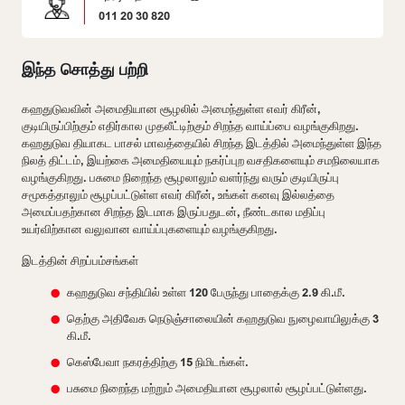
011 20 30 820
இந்த சொத்து பற்றி
கஹதுடுவவின் அமைதியான சூழலில் அமைந்துள்ள எவர் கிரீன்,
குடியிருப்பிற்கும் எதிர்கால முதலீட்டிற்கும் சிறந்த வாய்ப்பை வழங்குகிறது.
கஹதுடுவ தியாகட பாசல் மாவத்தையில் சிறந்த இடத்தில் அமைந்துள்ள இந்த
நிலத் திட்டம், இயற்கை அமைதியையும் நகர்ப்புற வசதிகளையும் சமநிலையாக
வழங்குகிறது. பசுமை நிறைந்த சூழலாலும் வளர்ந்து வரும் குடியிருப்பு
சமூகத்தாலும் சூழப்பட்டுள்ள எவர் கிரீன், உங்கள் கனவு இல்லத்தை
அமைப்பதற்கான சிறந்த இடமாக இருப்பதுடன், நீண்டகால மதிப்பு
உயர்விற்கான வலுவான வாய்ப்புகளையும் வழங்குகிறது.
இடத்தின் சிறப்பம்சங்கள்
கஹதுடுவ சந்தியில் உள்ள 120 பேருந்து பாதைக்கு 2.9 கி.மீ.
தெற்கு அதிவேக நெடுஞ்சாலையின் கஹதுடுவ நுழைவாயிலுக்கு 3
கி.மீ.
கெஸ்பேவா நகரத்திற்கு 15 நிமிடங்கள்.
பசுமை நிறைந்த மற்றும் அமைதியான சூழலால் சூழப்பட்டுள்ளது.