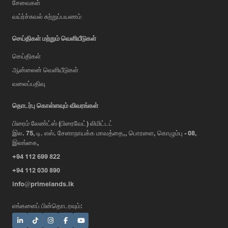
சேவைகள்
வய்ர்ச்சுவல் சுற்றுப்பயணம்
செய்திகள் மற்றும் வெளியீடுகள்
செய்திகள்
ஆன்லைன் வெளியீடுகள்
வலைப்பதிவு
AI Assistant
தொடர்பு கொள்ளவும் விவரங்கள்
பிரைம் லேண்ட்ஸ் (பிரைவேட்) லிமிட்டட்
இல. 75, டி. எஸ். சேனாநாயக்க மாவத்தை,, பொரளை, கொழும்பு - 08,
Hi, I'm Prime Bee, Your AI
இலங்கை,
Assistant!
+94 112 699 822
Tap the Call button above to talk
with me, or simply type your
+94 112 030 890
message below and I'll be happy to
info@primelands.lk
help.
எங்களைப் பின்தொடரவும்: