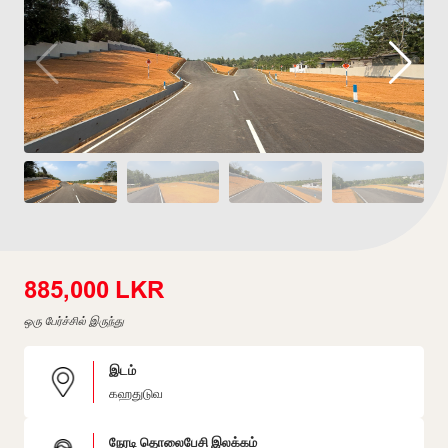
885,000 LKR
ஒரு பேர்ச்சில் இருந்து
இடம்
கஹதுடுவ
நேரடி தொலைபேசி இலக்கம்