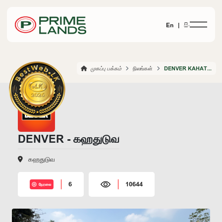
En |
සිං
முகப்பு பக்கம்
நிலங்கள்
DENVER KAHATHUDUWA
DENVER - கஹதுடுவ
கஹதுடுவ
6
10644
நேரலை