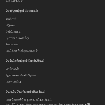
தள வரைபடம்
சொத்து மற்றும் சேவைகள்
நிலங்கள்
வீடுகள்
அடுக்குமாடி
பமுதலீட்டு சொத்து
சேவைகள்
வய்ர்ச்சுவல் சுற்றுப்பயணம்
செய்திகள் மற்றும் வெளியீடுகள்
செய்திகள்
ஆன்லைன் வெளியீடுகள்
வலைப்பதிவு
AI Assistant
தொடர்பு கொள்ளவும் விவரங்கள்
பிரைம் லேண்ட்ஸ் (பிரைவேட்) லிமிட்டட்
இல. 75, டி. எஸ். சேனாநாயக்க மாவத்தை,, பொரளை, கொழும்பு - 08,