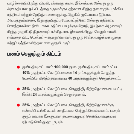
வாழ்க்கையிலிருந்து விலகி, உங்களது கனவு இல்லத்தை அல்லது ஒரு
அமைதியான ஓய்விடத்தை உருவாக்குவதற்கான சிறந்த தளமாகும். முக்கிய
சந்திகள் மற்றும் நெடுஞ்சாலைகளுக்கு அருகில் மூலோபாய ரீதியாக
அமைந்துள்ளதால், இது குடியிருப்பு மேம்பாட்டிற்கோ அல்லது எதிர்கால
சொத்தாகவோ நீண்ட கால மதிப்பை வழங்குவதோடு, இயற்கை அழகையும்
சிறந்த முதலீட்டு திறனையும் கச்சிதமாக இணைக்கிறது. வெறும் காணி
என்பதை விட, டென்வர் – கஹதுடுவ என்பது ஒரு சிறந்த வாழ்க்கை முறை
மற்றும் புத்திசாலித்தனமான முதலீடாகும்.
பணம் செலுத்தும் திட்டம்
முன்பதிவு கட்டணம் 100,000 ரூபா. முன்பதிவு கட்டணம் உட்பட
10% முதற்கட்ட கொடுப்பனவை 14 நாட்களுக்குள் செலுத்த
வேண்டும். மீதித்தொகையை 40 மாதங்களுக்குள் செலுத்தலாம்.
25% முதற்கட்ட கொடுப்பனவு செலுத்தி, மீதித்தொகையை வட்டி
இன்றி 24 மாதங்களுக்குள் செலுத்தலாம்.
25% முதற்கட்ட கொடுப்பனவு செலுத்தி, மீதித்தொகைக்கு
என்எஸ்பி வங்கி கடன் வசதிகளை பெற்றுக்கொள்ளலாம். ப்ரைம்
குரூப் ஊடாக இலகுவான தவணைமுறை கொடுப்பனவுகளை
ஏற்பாடு செய்து தர முடியும்.