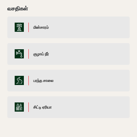
வசதிகள்
மின்சாரம்
குழாய் நீர்
பரந்த சாலை
சிட்டி ஏரியா