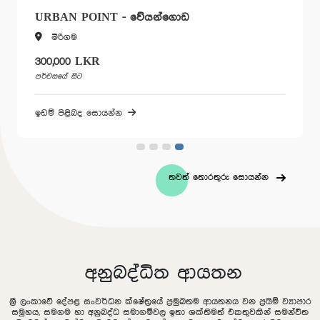
URBAN POINT - වේයන්ගොඩ
මීරිගම
300,000 LKR
පර්චසයේ සිට
ඉඩම් පිළිබද සොයන්න
තවත් තොරතුරු සොයන්න
අනුබද්ධිත ආයතන
ශ්‍රී ලංකාවේ දේපළ සංවර්ධන ක්ෂේත්‍රයේ ප්‍රමුඛතම ආයතනය වන ප්‍රයිම් ව්‍යාපාර
සමුහය, සමගම හා අනුබද්ධ සමාගම්වල ඉතා ශක්තිමත් එකතුවකින් සමන්විත