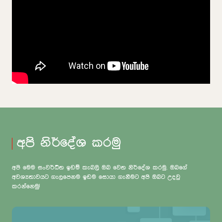
අපි නිර්දේශ කරමු
අපි මෙම සංවර්ධිත ඉඩම් කැබලි ඔබ වෙත නිර්දේශ කරමු. ඔබගේ
අවශ්‍යතාවයට ගැලපෙනම ඉඩම සොයා ගැනීමට අපි ඔබට උදවු
කරන්නෙමු!