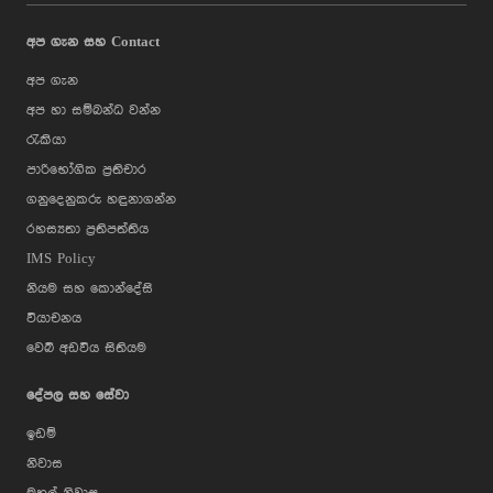
අප ගැන සහ Contact
අප ගැන
අප හා සම්බන්ධ වන්න
රැකියා
පාරිභෝගික ප්‍රතිචාර
ගනුදෙනුකරු හඳුනාගන්න
රහස්‍යතා ප්‍රතිපත්තිය
IMS Policy
නියම සහ කොන්දේසි
වියාචනය
වෙබ් අඩවිය සිතියම
දේපල සහ සේවා
ඉඩම්
නිවාස