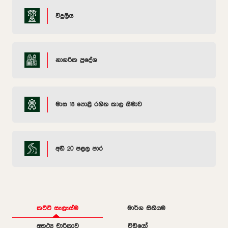
විදුලිය
නාගරික ප්‍රදේශ
මාස 18 පොළී රහිත කාල සීමාව
අඩි 20 පළල පාර
කට්ටි සැලැස්ම
මාර්ග සිතියම
අතථ්‍ය චාරිකාව
වීඩියෝ