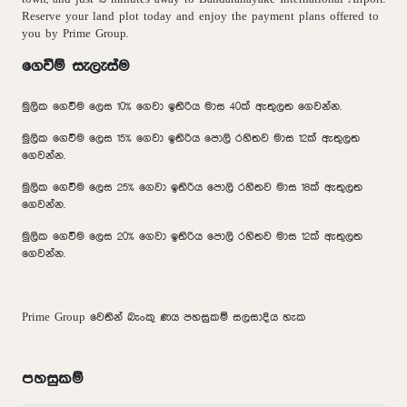
Reserve your land plot today and enjoy the payment plans offered to
you by Prime Group.
ගෙවීම් සැලැස්ම
මුලික ගෙවීම ලෙස 10% ගෙවා ඉතිරිය මාස 40ක් ඇතුලත ගෙවන්න.
මුලික ගෙවීම ලෙස 15% ගෙවා ඉතිරිය පොලි රහිතව මාස 12ක් ඇතුලත
ගෙවන්න.
මුලික ගෙවීම ලෙස 25% ගෙවා ඉතිරිය පොලි රහිතව මාස 18ක් ඇතුලත
ගෙවන්න.
මුලික ගෙවීම ලෙස 20% ගෙවා ඉතිරිය පොලි රහිතව මාස 12ක් ඇතුලත
ගෙවන්න.
Prime Group වෙතින් බැංකු ණය පහසුකම් සලසාදිය හැක
පහසුකම්