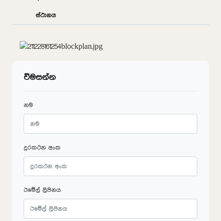
ස්ථානය
විමසන්න
නම
දුරකථන අංක
ඊමේල් ලිපිනය