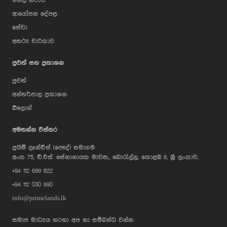
මහල් නිවාස
ආයෝජන දේපළ
සේවා
අතථ්‍ය චාරිකාව
පුවත් සහ ප්‍රකාශන
පුවත්
අන්තර්ජාල ප්‍රකාශන
බ්ලොග්
AI Assistant
අමතන්න විස්තර
ප්‍රයිම් ලෑන්ඩ්ස් (පෞද්) සමාගම
Hi, I'm Prime Bee, Your AI
අංක 75, ඩී.එස්. සේනානායක මාවත,, බොරැල්ල, කොළඹ 8, ශ්‍රී ලංකාව,
Assistant!
+94 112 699 822
Tap the Call button above to talk
with me, or simply type your
+94 112 030 890
message below and I'll be happy to
help.
info@primelands.lk
සමාජ මාධ්‍යය හරහා අප හා සම්බන්ධ වන්න: