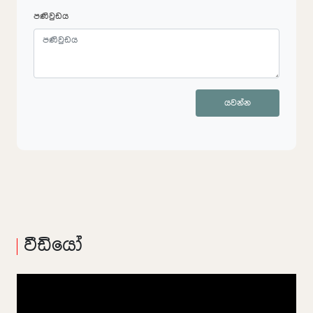
පණිවුඩය
යවන්න
වීඩියෝ