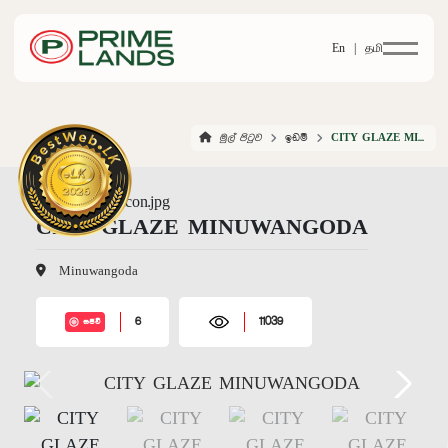
En |
தமி
මුල් පිටුව
ඉඩම්
CITY GLAZE MINUWANGODA
CITY GLAZE MINUWANGODA
Minuwangoda
6
11039
සජීවී