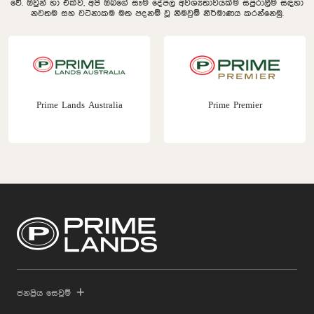
වේ. ඔවුන් හා එක්ව, අපි ඔබගේ සෑම දේපල අවශ්‍යතාවයක්ම සපුරාලීම සඳහා
නවතම සහ වටිනාකම මත පදනම් වූ නිමවුම් නිර්මාණය කරන්නෙමු.
Prime Lands Australia
Prime Premier
ජනප්‍රිය සෙවුම්