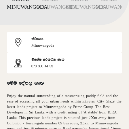
ස්ථානය
Minuwangoda
විශේෂ දුරකථන අංක
070 300 44 33
මෙම දේපල ගැන
Enjoy the natural surrounding of a mesmerizing paddy field and the
ease of accessing all your urban needs within minutes. 'City Glaze' the
latest lands project to Minuwangoda by Prime Group, The Best
Developer in Sri Lanka with a credit rating of 'A stable' from ICRA
Lanka. This precious lands project is situated just 700m away from
Colombo - Kurunegala number 05 bus route, 2.5km to Minuwangoda
town, and just 15 minutes away to Bandaranayake International Airport.