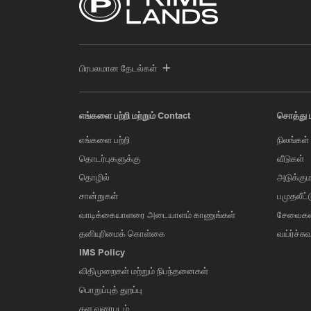
பிரபலமான தேடல்கள்
எங்களை பற்றி மற்றும் Contact
சொத்து 
எங்களை பற்றி
நிலங்கள்
தொடர்புகளுக்கு
வீடுகள்
தொழில்
அடுக்கும
சான்றுகள்
பமுதலீட்
வாடிக்கையாளரை அடையாளம் காணுங்கள்
சேவைகள
தனியுரிமைக் கொள்கை
வய்ர்ச்சு
IMS Policy
விதிமுறைகள் மற்றும் நிபந்தனைகள்
பொறுப்புத் துறப்பு
தள வரைபடம்