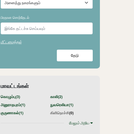
பிரதான சொற்தேடல்
மீட்டமைத்தல்
தேடு
மாவட்டங்கள்
கொழும்பு(
3
)
காலி(
2
)
அனுராதபுரம்(
1
)
நுவரெலியா(
1
)
குருணாகல்(
1
)
கிளிநொச்சி(
0
)
மேலும் அறிய