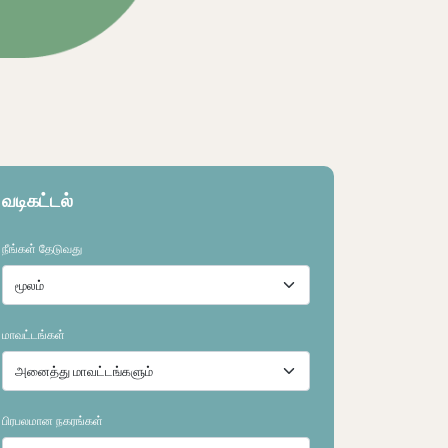
வடிகட்டல்
நீங்கள் தேடுவது
மாவட்டங்கள்
பிரபலமான நகரங்கள்