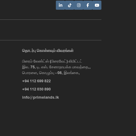
AI Assistant
தொடர்பு கொள்ளவும் விவரங்கள்
பிரைம் லேண்ட்ஸ் (பிரைவேட்) லிமிட்டட்
Hi, I'm Prime Bee, Your AI
இல. 75, டி. எஸ். சேனாநாயக்க மாவத்தை,,
Assistant!
பொரளை, கொழும்பு - 08, இலங்கை,
Tap the Call button above to talk
with me, or simply type your
+94 112 699 822
message below and I'll be happy to
help.
+94 112 030 890
info@primelands.lk