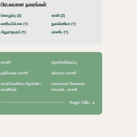
பிரபலமான நகரங்கள்
கொழும்பு (
2
)
காலி (
2
)
வாரியப்பொல (
1
)
நுவரெலியா (
1
)
அநுராதபுரம் (
1
)
மாலபே (
1
)
காணி
தென்னந்தோப்பு
நதிக்கரை காணி
விவசாய காணி
வயல்வெளியை நோக்கிய
மலைக்காட்சிகளைக்
காணிகள்
கொண்ட காணி
மேலும் அறிய