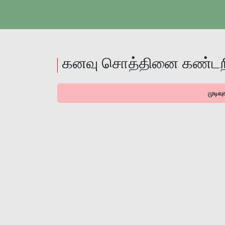
கனவு சொத்தினை கண்டறி
முடிவு