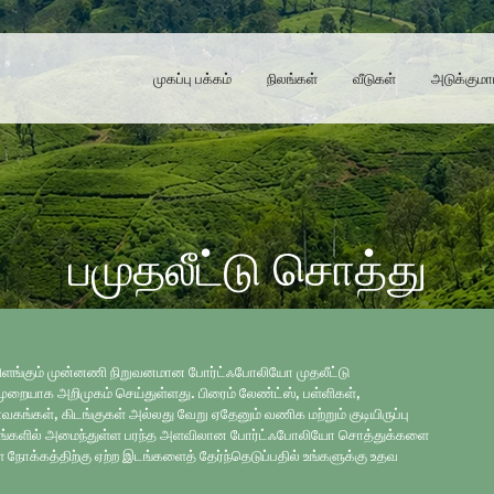
முகப்பு பக்கம்
நிலங்கள்
வீடுகள்
அடுக்குமா
பமுதலீட்டு சொத்து
்து விளங்கும் முன்னணி நிறுவனமான போர்ட்ஃபோலியோ முதலீட்டு
ுறையாக அறிமுகம் செய்துள்ளது. பிரைம் லேண்ட்ஸ், பள்ளிகள்,
்கள், கிடங்குகள் அல்லது வேறு ஏதேனும் வணிக மற்றும் குடியிருப்பு
டங்களில் அமைந்துள்ள பரந்த அளவிலான போர்ட்ஃபோலியோ சொத்துக்களை
ள் நோக்கத்திற்கு ஏற்ற இடங்களைத் தேர்ந்தெடுப்பதில் உங்களுக்கு உதவ