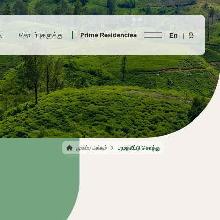
டி
தொடர்புகளுக்கு
Prime Residencies
En |
සිං
முகப்பு பக்கம்
பமுதலீட்டு சொத்து