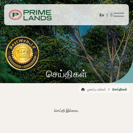
En |
සිං
செய்திகள்
முகப்பு பக்கம்
செய்திகள்
செய்தி இல்லை.