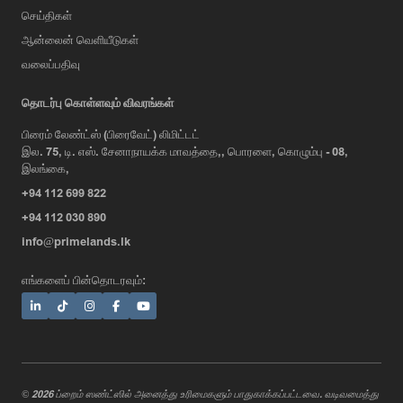
செய்திகள்
ஆன்லைன் வெளியீடுகள்
வலைப்பதிவு
தொடர்பு கொள்ளவும் விவரங்கள்
பிரைம் லேண்ட்ஸ் (பிரைவேட்) லிமிட்டட்
இல. 75, டி. எஸ். சேனாநாயக்க மாவத்தை,, பொரளை, கொழும்பு - 08,
AI Assistant
இலங்கை,
+94 112 699 822
+94 112 030 890
Hi, I'm Prime Bee, Your AI
info@primelands.lk
Assistant!
Tap the Call button above to talk
எங்களைப் பின்தொடரவும்:
with me, or simply type your
message below and I'll be happy to
help.
© 2026 ப்றைம் ஸண்ட்ஸில் அனைத்து உரிமைகளும் பாதுகாக்கப்பட்டவை. வடிவமைத்து