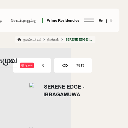
டி
தொடர்புகளுக்கு
Prime Residencies
En |
සිං
முகப்பு பக்கம்
நிலங்கள்
SERENE EDGE IBBAGAMUWA
கமுவ
6
7813
நேரலை