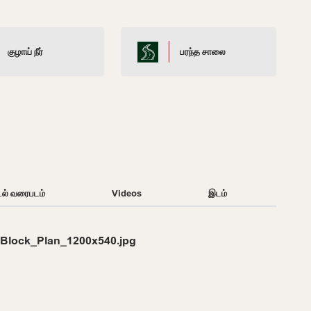
குழாய் நீர்
பரந்த சாலை
டல் வரைபடம்
Videos
இடம்