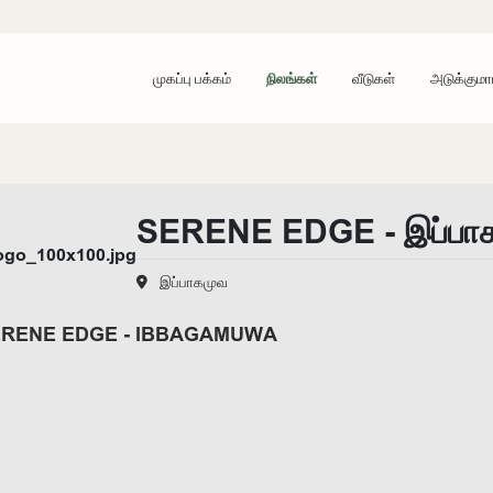
முகப்பு பக்கம்
நிலங்கள்
வீடுகள்
அடுக்குமா
SERENE EDGE - இப்பா
இப்பாகமுவ