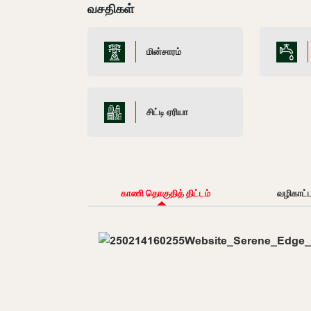
வசதிகள்
மின்சாரம்
சிட்டி ஏரியா
காணி தொகுதித் திட்டம்
வழிகாட்