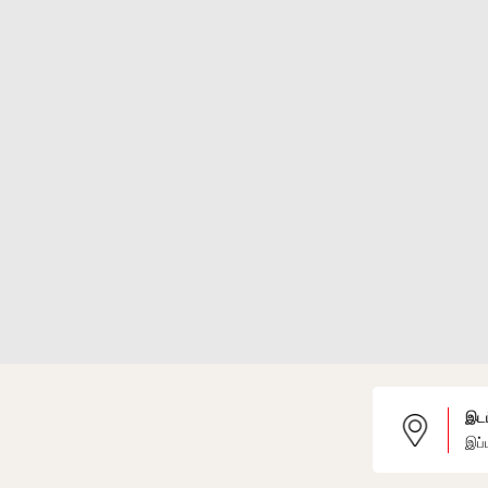
இடம
இப்