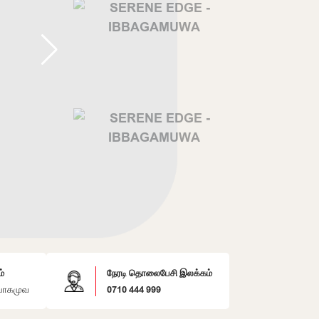
்
நேரடி தொலைபேசி இலக்கம்
பாகமுவ
0710 444 999