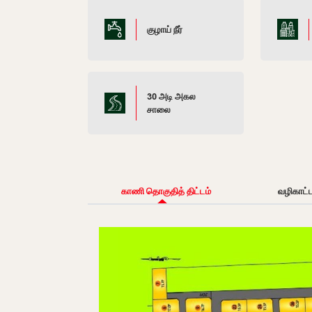
குழாய் நீர்
30 அடி அகல
சாலை
காணி தொகுதித் திட்டம்
வழிகாட்