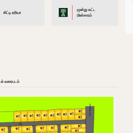
மூன்று கட்ட
சிட்டி ஏரியா
மின்சாரம்
டல் வரைபடம்