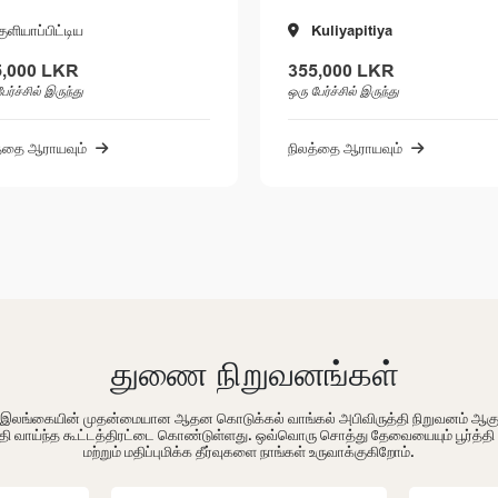
Kuliyapitiya
போவத்த
355,000 LKR
167,500 LKR
ஒரு பேர்ச்சில் இருந்து
ஒரு பேர்ச்சில் இருந்து
நிலத்தை ஆராயவும்
நிலத்தை ஆராயவும்
துணை நிறுவனங்கள்
ம் இலங்கையின் முதன்மையான ஆதன கொடுக்கல் வாங்கல் அபிவிருத்தி நிறுவனம் ஆக
தி வாய்ந்த கூட்டத்திரட்டை கொண்டுள்ளது. ஒவ்வொரு சொத்து தேவையையும் பூர்த்த
மற்றும் மதிப்புமிக்க தீர்வுகளை நாங்கள் உருவாக்குகிறோம்.