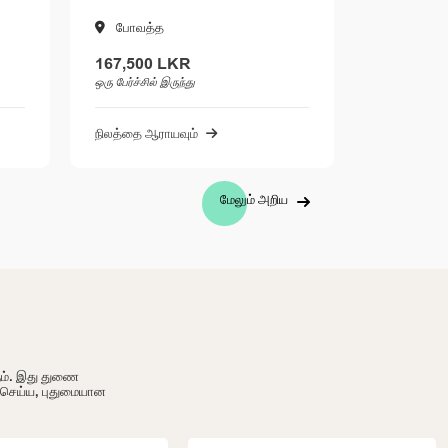
குளியாப்பிட்டிய
Kul
415,000 LKR
355,
ஒரு பேர்ச்சில் இருந்து
ஒரு பேர்
நிலத்தை ஆராயவும்
நிலத்த
மேலும் அறிய
ும். இது துணை
ி செய்ய, புதுமையான