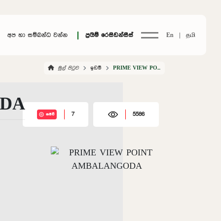
අප හා සම්බන්ධ වන්න
ප්‍රයිම් රෙසිඩන්සීස්
En |
தமி
මුල් පිටුව
ඉඩම්
PRIME VIEW POINT AMBALANGODA
ODA
7
5586
සජීවී