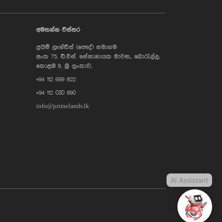
AI Assistant
අමතන්න විස්තර
ප්‍රයිම් ලෑන්ඩ්ස් (පෞද්) සමාගම
Hi, I'm Prime Bee, Your AI
අංක 75, ඩී.එස්. සේනානායක මාවත,, බොරැල්ල,
Assistant!
Tap the Call button above to talk
කොළඹ 8, ශ්‍රී ලංකාව,
with me, or simply type your
+94 112 699 822
message below and I'll be happy to
help.
+94 112 030 890
info@primelands.lk
AI Assistant