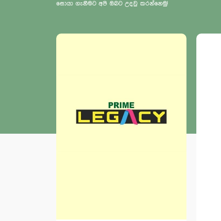
සොයා ගැනීමට අපි ඔබට උදවු කරන්නෙමු!