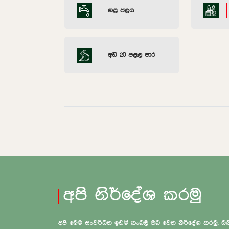
නළ ජලය
අඩි 20 පළල පාර
අපි නිර්දේශ කරමු
අපි මෙම සංවර්ධිත ඉඩම් කැබලි ඔබ වෙත නිර්දේශ කරමු.