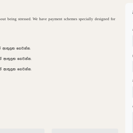
hout being stressed. We have payment schemes specially designed for
ක් ඇතුලත ගෙවන්න.
8ක් ඇතුලත ගෙවන්න.
2ක් ඇතුලත ගෙවන්න.