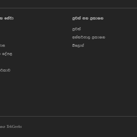
හ සේවා
පුවත් සහ ප්‍රකාශන
පුවත්
අන්තර්ජාල ප්‍රකාශන
වාස
බ්ලොග්
 දේපළ
ාරිකාව
TekGeeks
ර්ධනය