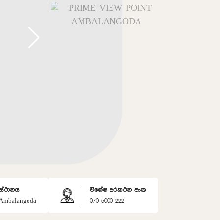
ස්ථානය
විශේෂ දුරකථන අංක
Ambalangoda
070 5000 222