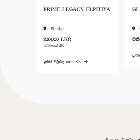
PRIME LEGACY ELPITIYA
GL
Elpitiya
200,000 LKR
වික
පර්චසයේ සිට
ඉඩම
ඉඩම් පිළිබද සොයන්න