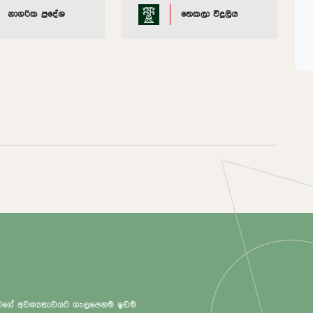
නාගරික ප්‍රදේශ
තෙකලා විදුලිය
 ඔබගේ අවශ්‍යතාවයට ගැලපෙනම ඉඩම