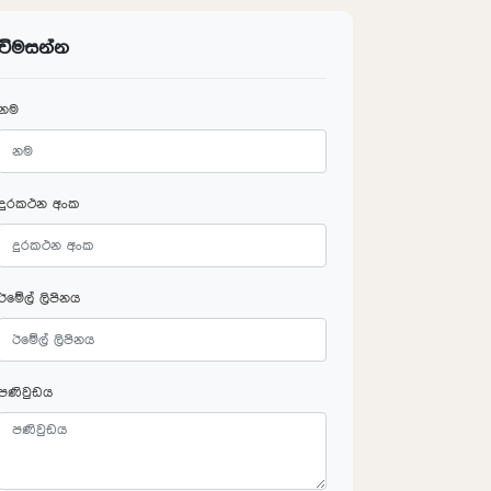
විමසන්න
නම
දුරකථන අංක
ඊමේල් ලිපිනය
පණිවුඩය