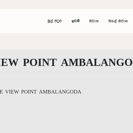
මුල් පිටුව
ඉඩම්
නිවාස
මහල් නිවාස
IEW POINT AMBALANG