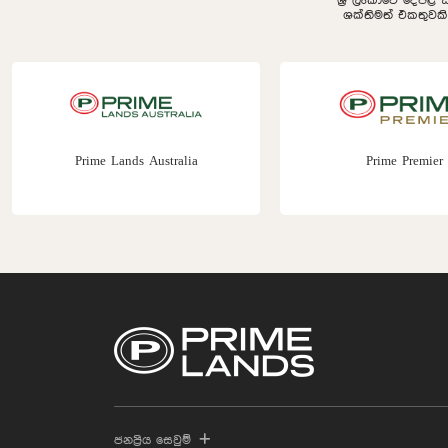
ශ්‍රී ලංකාවේ දේපළ 
ශක්තිමත් එකතුවක
Prime Lands Australia
Prime Premier
ජනප්‍රිය සෙවුම්