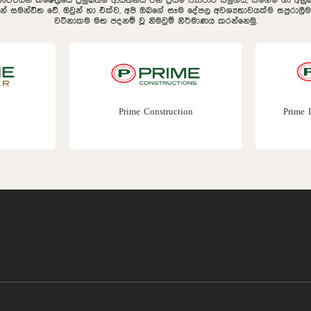
සංවර්ධන ක්ෂේත්‍රයේ ප්‍රමුඛතම ආයතනය වන ප්‍රයිම් ව්‍යාපාර සමුහය, සමගම හා අ
ින් සමන්විත වේ. ඔවුන් හා එක්ව, අපි ඔබගේ සෑම දේපල අවශ්‍යතාවයක්ම සපුරා
වටිනාකම මත පදනම් වූ නිමවුම් නිර්මාණය කරන්නෙමු.
Prime Construction
Prime 