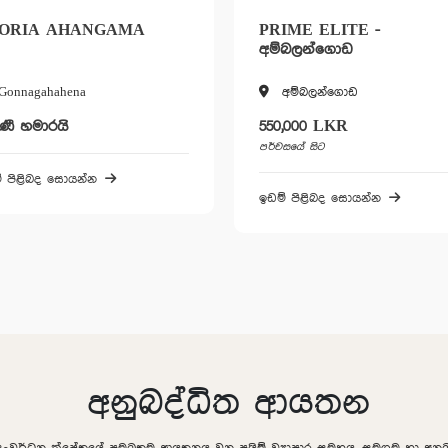
ORIA AHANGAMA
PRIME ELITE -
අම්බලන්ගොඩ
Gonnagahahena
අම්බලන්ගොඩ
ිණී හමාරයි
550,000 LKR
පර්චසයේ සිට
් පිළිබද සොයන්න
ඉඩම් පිළිබද සොයන්න
අනුබද්ධිත ආයතන