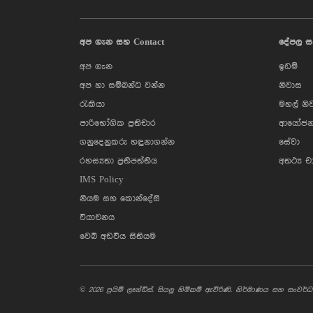
අප ගැන සහ Contact
දේපල ස
අප ගැන
ඉඩම්
අප හා සම්බන්ධ වන්න
නිවාස
රැකියා
මහල් නි
පාරිභෝගික ප්‍රතිචාර
ආයෝජන
ගනුදෙනුකරු හඳුනාගන්න
සේවා
රහස්‍යතා ප්‍රතිපත්තිය
අතථ්‍ය ච
IMS Policy
නියම සහ කොන්දේසි
වියාචනය
වෙබ් අඩවිය සිතියම
© 2026 ප්‍රයිම් ලෑන්ඩ්ස්. සියලු හිමිකම් ඇවිරිණි. නිර්මාණය සහ සංව