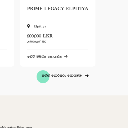
PRIME LEGACY ELPITIYA
GLORIA
Elpitiya
Gonnaga
200,000 LKR
විකිණී හම
පර්චසයේ සිට
ඉඩම් පිළිබ
ඉඩම් පිළිබද සොයන්න
තවත් තොරතුරු සොයන්න