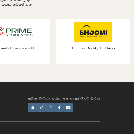
නුබද්ධ සමාගම්වල ඉතා
ලීම සඳහා නවතම සහ
Lands Residencies PLC
Bhoomi Reality Holdings
සමාජ මාධ්‍යය හරහා අප හා සම්බන්ධ වන්න: