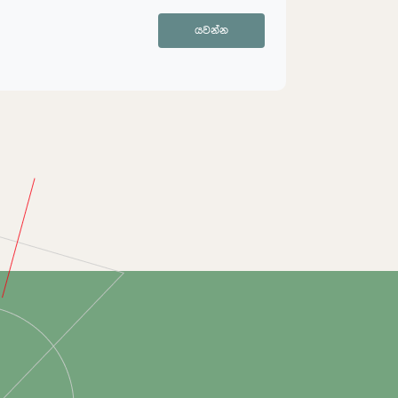
යවන්න