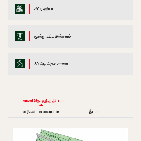
சிட்டி ஏரியா
மூன்று கட்ட மின்சாரம்
30 அடி அகல சாலை
காணி தொகுதித் திட்டம்
வழிகாட்டல் வரைபடம்
இடம்