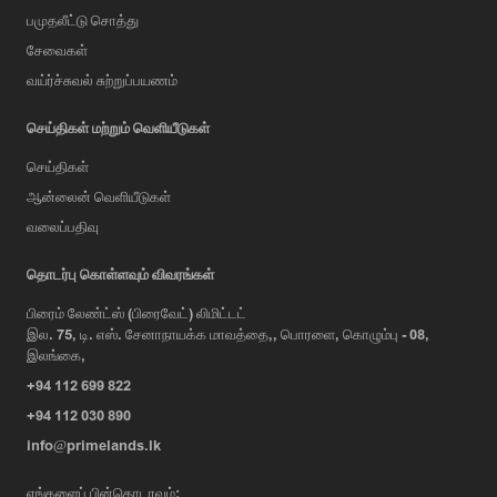
பமுதலீட்டு சொத்து
சேவைகள்
வய்ர்ச்சுவல் சுற்றுப்பயணம்
செய்திகள் மற்றும் வெளியீடுகள்
செய்திகள்
ஆன்லைன் வெளியீடுகள்
வலைப்பதிவு
AI Assistant
தொடர்பு கொள்ளவும் விவரங்கள்
பிரைம் லேண்ட்ஸ் (பிரைவேட்) லிமிட்டட்
இல. 75, டி. எஸ். சேனாநாயக்க மாவத்தை,, பொரளை, கொழும்பு - 08,
Hi, I'm Prime Bee, Your AI
இலங்கை,
Assistant!
+94 112 699 822
Tap the Call button above to talk
with me, or simply type your
+94 112 030 890
message below and I'll be happy to
info@primelands.lk
help.
எங்களைப் பின்தொடரவும்: