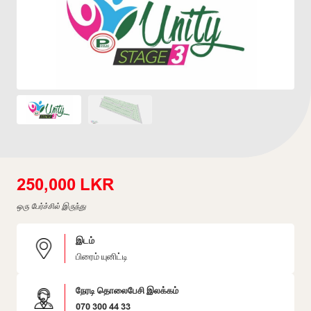
250,000 LKR
ஒரு பேர்ச்சில் இருந்து
இடம்
பிரைம் யுனிட்டி
நேரடி தொலைபேசி இலக்கம்
070 300 44 33