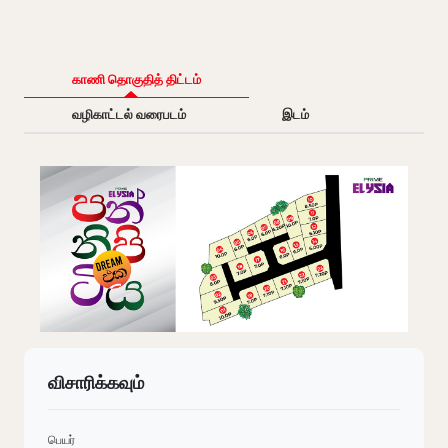
காணி தொகுதித் திட்டம்
வழிகாட்டல் வரைபடம்
இடம்
விசாரிக்கவும்
பெயர்