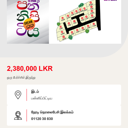
2,380,000 LKR
ஒரு பேர்ச்சில் இருந்து
இடம்
பன்னிப்பிட்டிய
நேரடி தொலைபேசி இலக்கம்
01120 30 830