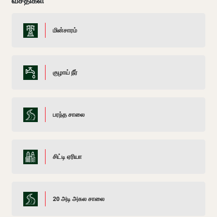
வசதிகள்
மின்சாரம்
குழாய் நீர்
பரந்த சாலை
சிட்டி ஏரியா
20 அடி அகல சாலை