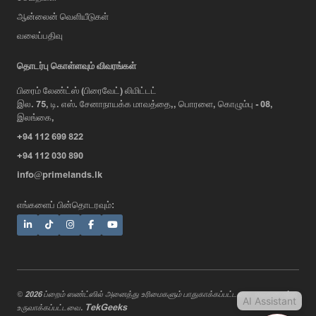
ஆன்லைன் வெளியீடுகள்
வலைப்பதிவு
AI Assistant
தொடர்பு கொள்ளவும் விவரங்கள்
பிரைம் லேண்ட்ஸ் (பிரைவேட்) லிமிட்டட்
இல. 75, டி. எஸ். சேனாநாயக்க மாவத்தை,, பொரளை, கொழும்பு - 08,
Hi, I'm Prime Bee, Your AI
இலங்கை,
Assistant!
+94 112 699 822
Tap the Call button above to talk
with me, or simply type your
+94 112 030 890
message below and I'll be happy to
info@primelands.lk
help.
எங்களைப் பின்தொடரவும்:
© 2026 ப்றைம் ஸண்ட்ஸில் அனைத்து உரிமைகளும் பாதுகாக்கப்பட்டவை. வடிவமைத்து
AI Assistant
TekGeeks
உருவாக்கப்பட்டவை.