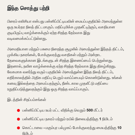
இந்த சொத்து பற்றி
பிரைம் எலிசியா என்பது பன்னிப்பிட்டியவின் மையப்பகுதியில் அமைந்துள்ள
ஒரு உயர்தர நிலத் திட்டமாகும். மதிப்புமிக்க முதலீட்டிற்கும், வசதியான
குடியிருப்பு வாழ்க்கைக்கும் ஏற்ற சிறந்த தேர்வாக இது
வடிவமைக்கப்பட்டுள்ளது.
அமைதியான மற்றும் பசுமை நிறைந்த சூழலில் அமைந்துள்ள இந்தத் திட்டம்,
முக்கிய நகரங்கள், போக்குவரத்து வசதிகள் மற்றும் அன்றாட
தேவைகளுக்கான இடங்களுடன் சிறந்த இணைப்பைப் பெற்றுள்ளது.
இதனால், நவீன வாழ்க்கைக்கு ஏற்ற சிறந்த தேர்வாக இது திகழ்கிறது.
வேகமாக வளர்ந்து வரும் பகுதியில் அமைந்துள்ள இந்த நிலத் திட்டம்,
எதிர்காலத்தில் அதிக மதிப்பு பெறும் வாய்ப்பையும் கொண்டுள்ளது. உங்கள்
கனவு இல்லத்தை அமைப்பதற்கும், நீண்டகால முதலீட்டு மதிப்பை
உறுதிப்படுத்துவதற்கும் இது ஒரு சிறந்த வாய்ப்பாகும்.
இடத்தின் சிறப்பம்சங்கள்
பன்னிப்பிட்டிய உயர் மட்ட வீதிக்கு வெறும் 500 மீட்டர்
பன்னிப்பிட்டிய நகரம் மற்றும் ரயில் நிலையத்திற்கு 1 நிமிடம்
கொட்டாவை - மகும்புர பல்முகப் போக்குவரத்து மையத்திற்கு 10
நிமிடம்