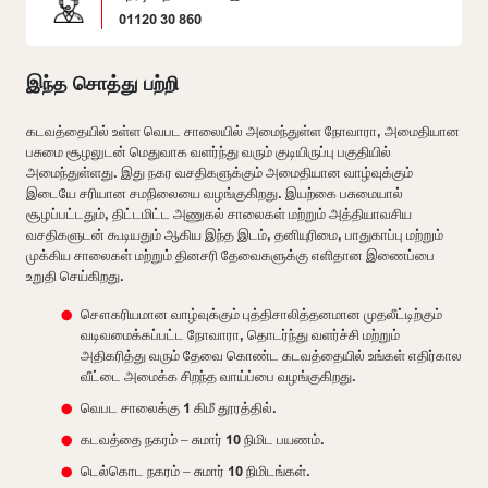
01120 30 860
இந்த சொத்து பற்றி
கடவத்தையில் உள்ள வெபட சாலையில் அமைந்துள்ள நோவாரா, அமைதியான
பசுமை சூழலுடன் மெதுவாக வளர்ந்து வரும் குடியிருப்பு பகுதியில்
அமைந்துள்ளது. இது நகர வசதிகளுக்கும் அமைதியான வாழ்வுக்கும்
இடையே சரியான சமநிலையை வழங்குகிறது. இயற்கை பசுமையால்
சூழப்பட்டதும், திட்டமிட்ட அணுகல் சாலைகள் மற்றும் அத்தியாவசிய
வசதிகளுடன் கூடியதும் ஆகிய இந்த இடம், தனியுரிமை, பாதுகாப்பு மற்றும்
முக்கிய சாலைகள் மற்றும் தினசரி தேவைகளுக்கு எளிதான இணைப்பை
உறுதி செய்கிறது.
சௌகரியமான வாழ்வுக்கும் புத்திசாலித்தனமான முதலீட்டிற்கும்
வடிவமைக்கப்பட்ட நோவாரா, தொடர்ந்து வளர்ச்சி மற்றும்
அதிகரித்து வரும் தேவை கொண்ட கடவத்தையில் உங்கள் எதிர்கால
வீட்டை அமைக்க சிறந்த வாய்ப்பை வழங்குகிறது.
வெபட சாலைக்கு 1 கிமீ தூரத்தில்.
கடவத்தை நகரம் – சுமார் 10 நிமிட பயணம்.
டெல்கொட நகரம் – சுமார் 10 நிமிடங்கள்.