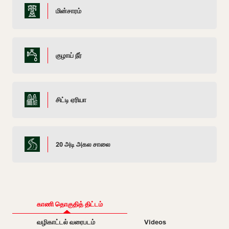
மின்சாரம்
குழாய் நீர்
சிட்டி ஏரியா
20 அடி அகல சாலை
காணி தொகுதித் திட்டம்
வழிகாட்டல் வரைபடம்
Videos