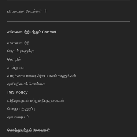
பிரபலமான தேடல்கள்
எங்களை பற்றி மற்றும் Contact
எங்களை பற்றி
தொடர்புகளுக்கு
தொழில்
சான்றுகள்
வாடிக்கையாளரை அடையாளம் காணுங்கள்
தனியுரிமைக் கொள்கை
IMS Policy
விதிமுறைகள் மற்றும் நிபந்தனைகள்
பொறுப்புத் துறப்பு
தள வரைபடம்
சொத்து மற்றும் சேவைகள்