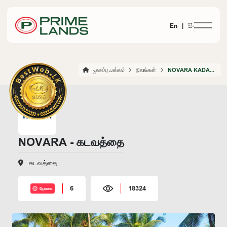
En |
සිං
முகப்பு பக்கம்
நிலங்கள்
NOVARA KADAWATHA
NOVARA - கடவத்தை
கடவத்தை
6
18324
நேரலை