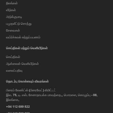
நிலங்கள்
வீடுகள்
அடுக்குமாடி
பமுதலீட்டு சொத்து
சேவைகள்
வய்ர்ச்சுவல் சுற்றுப்பயணம்
செய்திகள் மற்றும் வெளியீடுகள்
செய்திகள்
ஆன்லைன் வெளியீடுகள்
வலைப்பதிவு
AI Assistant
தொடர்பு கொள்ளவும் விவரங்கள்
பிரைம் லேண்ட்ஸ் (பிரைவேட்) லிமிட்டட்
இல. 75, டி. எஸ். சேனாநாயக்க மாவத்தை,, பொரளை, கொழும்பு - 08,
Hi, I'm Prime Bee, Your AI
இலங்கை,
Assistant!
+94 112 699 822
Tap the Call button above to talk
with me, or simply type your