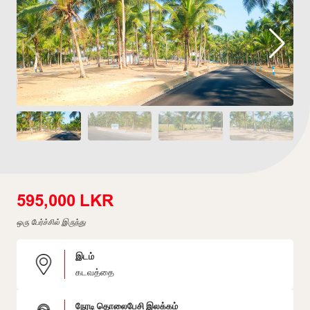
595,000 LKR
ஒரு பேர்ச்சில் இருந்து
இடம்
கடவத்தை
நேரடி தொலைபேசி இலக்கம்