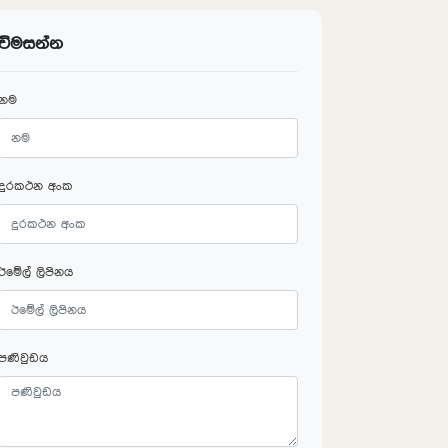
විමසන්න
නම
දුරකථන අංක
ඊමේල් ලිපිනය
පණිවුඩය