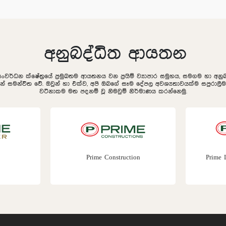
අනුබද්ධිත ආයතන
සංවර්ධන ක්ෂේත්‍රයේ ප්‍රමුඛතම ආයතනය වන ප්‍රයිම් ව්‍යාපාර සමුහය, සමගම හා අ
ින් සමන්විත වේ. ඔවුන් හා එක්ව, අපි ඔබගේ සෑම දේපල අවශ්‍යතාවයක්ම සපුරා
වටිනාකම මත පදනම් වූ නිමවුම් නිර්මාණය කරන්නෙමු.
tion
Prime Lands Residencies PLC
Bh