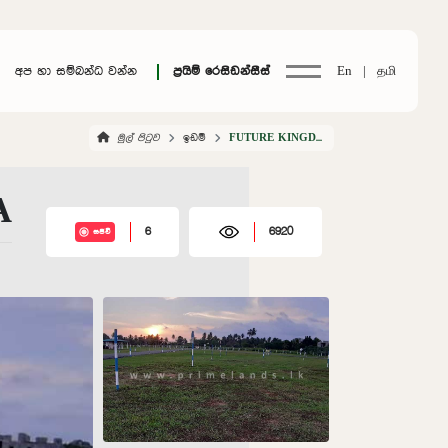
අප හා සම්බන්ධ වන්න
ප්‍රයිම් රෙසිඩන්සීස්
En |
தமி
මුල් පිටුව
ඉඩම්
FUTURE KINGDOM MADAWACHCHIYA
A
6
6920
සජීවී