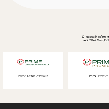
ශ්‍රී ලංකාවේ දේපළ 
ශක්තිමත් එකතුවක
Prime Premier
Prime Construc