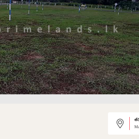
ස්
Ma