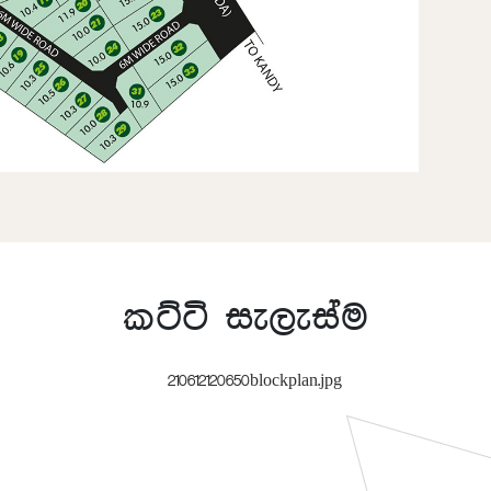
කට්ටි සැලැස්ම