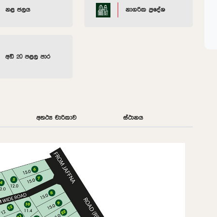
නළ ජලය
නාගරික ප්‍රදේශ
අඩි 20 පළල පාර
අතථ්‍ය චාරිකාව
ස්ථානය