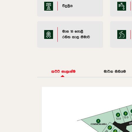
විදුලිය
මාස 18 පොළී
රහිත කාල සීමාව
කට්ටි සැලැස්ම
මාර්ග සිතියම