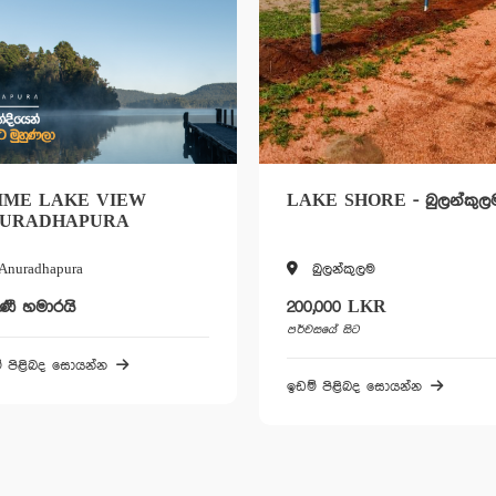
AKE SHORE - බුලන්කුලම
PRIME LAKE VIEW
ANURADHAPURA
බුලන්කුලම
Anuradhapura
0,000 LKR
විකිණී හමාරයි
්චසයේ සිට
ඉඩම් පිළිබද සොයන්න
ම් පිළිබද සොයන්න