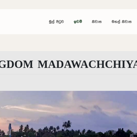
මුල් පිටුව
ඉඩම්
නිවාස
මහල් නිවාස
NGDOM MADAWACHCHIY