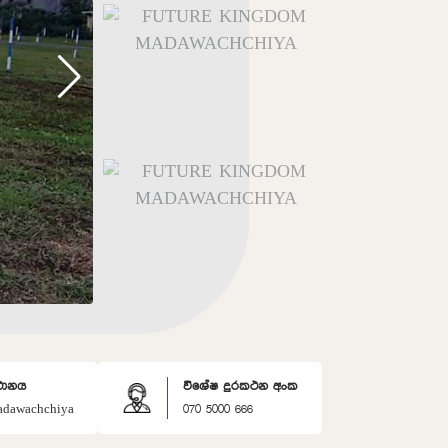
ථානය
විශේෂ දුරකථන අංක
dawachchiya
070 5000 666