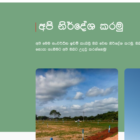
අපි නිර්දේශ කරමු
අපි මෙම සංවර්ධිත ඉඩම් කැබලි ඔබ වෙත නිර්දේශ කරමු.
සොයා ගැනීමට අපි ඔබට උදවු කරන්නෙමු!
SOLD OUT