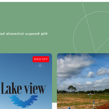
 ඔබගේ අවශ්‍යතාවයට ගැලපෙනම ඉඩම
SO