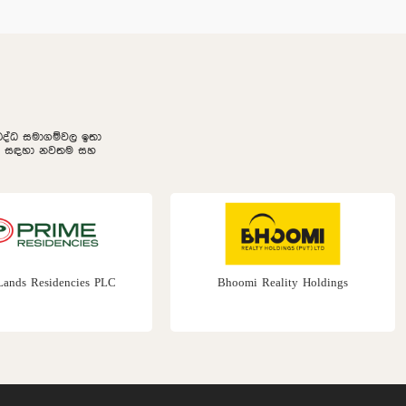
නුබද්ධ සමාගම්වල ඉතා
ලීම සඳහා නවතම සහ
oomi Reality Holdings
Prime Group Dubai